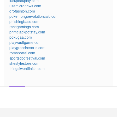
luckpeakplay.com
usamicronews.com
grofashion.com
pokemongoevolutioncalc.com
phishingbase.com
racegamings.com
primejackpotstay.com
pokugaa.com
playvaultgame.com
playgrandresorts.com
romsportal.com
sportsdocfestival.com
shestylestore.com
thingsiwontfinish.com