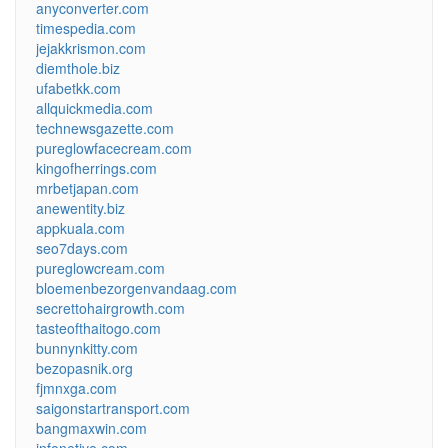
anyconverter.com
timespedia.com
jejakkrismon.com
diemthole.biz
ufabetkk.com
allquickmedia.com
technewsgazette.com
pureglowfacecream.com
kingofherrings.com
mrbetjapan.com
anewentity.biz
appkuala.com
seo7days.com
pureglowcream.com
bloemenbezorgenvandaag.com
secrettohairgrowth.com
tasteofthaitogo.com
bunnynkitty.com
bezopasnik.org
fjmnxga.com
saigonstartransport.com
bangmaxwin.com