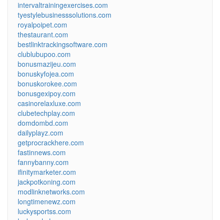
intervaltrainingexercises.com
tyestylebusinesssolutions.com
royalpoipet.com
thestaurant.com
bestlinktrackingsoftware.com
clublubupoo.com
bonusmazijeu.com
bonuskyfojea.com
bonuskorokee.com
bonusgexipoy.com
casinorelaxluxe.com
clubetechplay.com
domdombd.com
dailyplayz.com
getprocrackhere.com
fastinnews.com
fannybanny.com
ifinitymarketer.com
jackpotkoning.com
modlinknetworks.com
longtimenewz.com
luckysportss.com