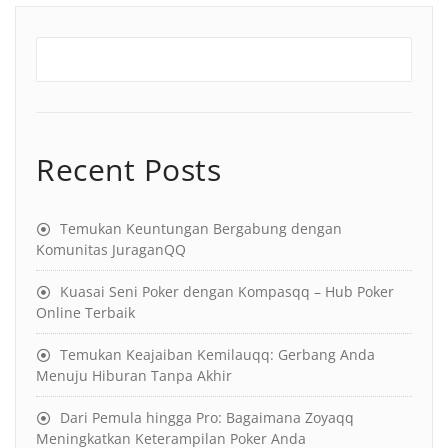
Recent Posts
Temukan Keuntungan Bergabung dengan
Komunitas JuraganQQ
Kuasai Seni Poker dengan Kompasqq – Hub Poker
Online Terbaik
Temukan Keajaiban Kemilauqq: Gerbang Anda
Menuju Hiburan Tanpa Akhir
Dari Pemula hingga Pro: Bagaimana Zoyaqq
Meningkatkan Keterampilan Poker Anda