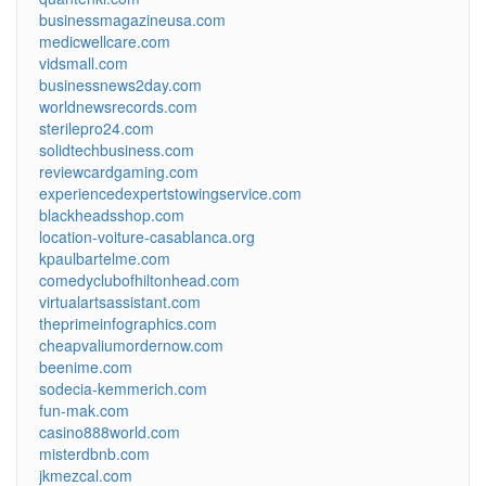
businessmagazineusa.com
medicwellcare.com
vidsmall.com
businessnews2day.com
worldnewsrecords.com
sterilepro24.com
solidtechbusiness.com
reviewcardgaming.com
experiencedexpertstowingservice.com
blackheadsshop.com
location-voiture-casablanca.org
kpaulbartelme.com
comedyclubofhiltonhead.com
virtualartsassistant.com
theprimeinfographics.com
cheapvaliumordernow.com
beenime.com
sodecia-kemmerich.com
fun-mak.com
casino888world.com
misterdbnb.com
jkmezcal.com