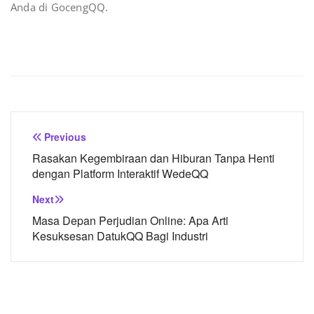
Anda di GocengQQ.
Post
Previous
navigation
Rasakan Kegembiraan dan Hiburan Tanpa Henti
dengan Platform Interaktif WedeQQ
Next
Masa Depan Perjudian Online: Apa Arti
Kesuksesan DatukQQ Bagi Industri