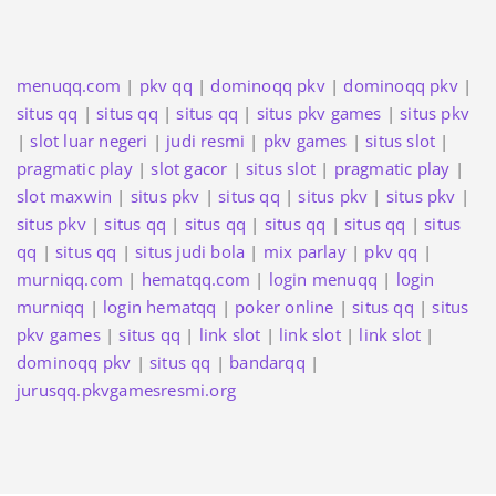
menuqq.com
|
pkv qq
|
dominoqq pkv
|
dominoqq pkv
|
situs qq
|
situs qq
|
situs qq
|
situs pkv games
|
situs pkv
|
slot luar negeri
|
judi resmi
|
pkv games
|
situs slot
|
pragmatic play
|
slot gacor
|
situs slot
|
pragmatic play
|
slot maxwin
|
situs pkv
|
situs qq
|
situs pkv
|
situs pkv
|
situs pkv
|
situs qq
|
situs qq
|
situs qq
|
situs qq
|
situs
qq
|
situs qq
|
situs judi bola
|
mix parlay
|
pkv qq
|
murniqq.com
|
hematqq.com
|
login menuqq
|
login
murniqq
|
login hematqq
|
poker online
|
situs qq
|
situs
pkv games
|
situs qq
|
link slot
|
link slot
|
link slot
|
dominoqq pkv
|
situs qq
|
bandarqq
|
jurusqq.pkvgamesresmi.org