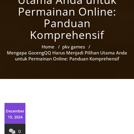
Situs Poker Online
menawarkan banyak
Permainan Online:
keuntungan. Dapatkan
dengan Banyak
lebih banyak peluang
Panduan
Keuntungan
menang dan bonus
menarik setiap hari.
Komprehensif
Home
/
pkv games
/
Mengapa GocengQQ Harus Menjadi Pilihan Utama Anda
untuk Permainan Online: Panduan Komprehensif
December
15, 2024
0