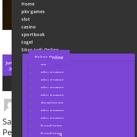
Home
/
pkv games
/
keuntungan. Dapatkan
Home
dengan Banyak
Satuqq: Surga bagi Pencari Petualangan
lebih banyak peluang
pkv games
Keuntungan
menang dan bonus
slot
menarik setiap hari.
casino
sportbook
togel
Situs Judi Online
Poker Online
June 25,
qq
2026
pkv games
pkv games
0
pkv games
pkv games
dominoqq
By
admin
pkv games
pkv games
Satuqq: Surga bagi Pencari
pkv games
bandarqq
Petualangan
bandarqq