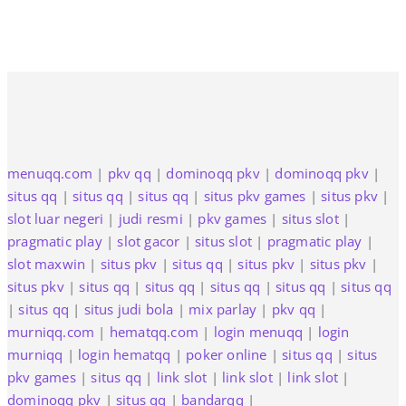
menuqq.com
|
pkv qq
|
dominoqq pkv
|
dominoqq pkv
|
situs qq
|
situs qq
|
situs qq
|
situs pkv games
|
situs pkv
|
slot luar negeri
|
judi resmi
|
pkv games
|
situs slot
|
pragmatic play
|
slot gacor
|
situs slot
|
pragmatic play
|
slot maxwin
|
situs pkv
|
situs qq
|
situs pkv
|
situs pkv
|
situs pkv
|
situs qq
|
situs qq
|
situs qq
|
situs qq
|
situs qq
|
situs qq
|
situs judi bola
|
mix parlay
|
pkv qq
|
murniqq.com
|
hematqq.com
|
login menuqq
|
login
murniqq
|
login hematqq
|
poker online
|
situs qq
|
situs
pkv games
|
situs qq
|
link slot
|
link slot
|
link slot
|
dominoqq pkv
|
situs qq
|
bandarqq
|