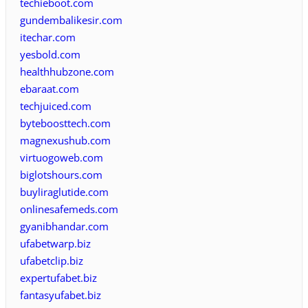
techieboot.com
gundembalikesir.com
itechar.com
yesbold.com
healthhubzone.com
ebaraat.com
techjuiced.com
byteboosttech.com
magnexushub.com
virtuogoweb.com
biglotshours.com
buyliraglutide.com
onlinesafemeds.com
gyanibhandar.com
ufabetwarp.biz
ufabetclip.biz
expertufabet.biz
fantasyufabet.biz