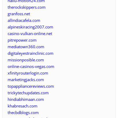
hallu-motion24.com
therockskippers.com
granfoss.net
allindiacafela.com
alpineskiracing2007.com
casino-vulkan-online.net
pitrepower.com
mediatown360.com
digitaleyestrainclinic.com
missionposible.com
online-casinos-vegas.com
xfinityrouterlogin.com
marketingjacks.com
topappliancereviews.com
trickytechupdates.com
hindiabhimaan.com
khabresach.com
thecbdblogs.com