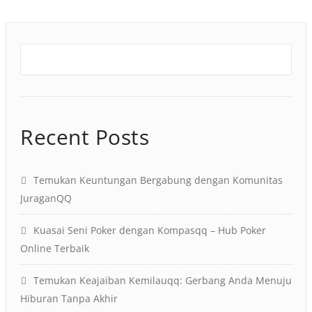
Recent Posts
Temukan Keuntungan Bergabung dengan Komunitas
JuraganQQ
Kuasai Seni Poker dengan Kompasqq – Hub Poker
Online Terbaik
Temukan Keajaiban Kemilauqq: Gerbang Anda Menuju
Hiburan Tanpa Akhir