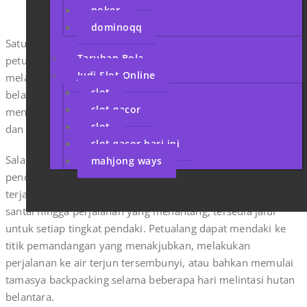
poker
dominoqq
Satuqq adalah permata tersembunyi bagi para pencari
Taruhan Bola
petualangan yang ingin menjelajahi alam bebas dan
Judi Slot Online
melampaui batas mereka. Terletak di jantung hutan
slot
belantara, Satuqq menawarkan segudang aktivitas
slot gacor
menegangkan bagi mereka yang mendambakan keseruan
slot
dan adrenalin.
slot gacor hari ini
Salah satu daya tarik utama di Satuqq adalah jaringan jalur
mahjong ways
pendakiannya yang luas yang melintasi hutan lebat, medan
terjal, dan pemandangan menakjubkan. Dari jalan-jalan
santai hingga perjalanan yang menantang, tersedia jalur
untuk setiap tingkat pendaki. Petualang dapat mendaki ke
titik pemandangan yang menakjubkan, melakukan
perjalanan ke air terjun tersembunyi, atau bahkan memulai
tamasya backpacking selama beberapa hari melintasi hutan
belantara.