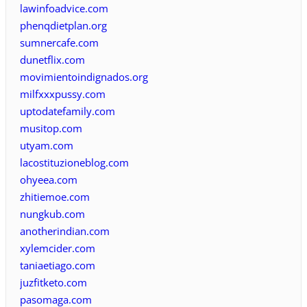
lawinfoadvice.com
phenqdietplan.org
sumnercafe.com
dunetflix.com
movimientoindignados.org
milfxxxpussy.com
uptodatefamily.com
musitop.com
utyam.com
lacostituzioneblog.com
ohyeea.com
zhitiemoe.com
nungkub.com
anotherindian.com
xylemcider.com
taniaetiago.com
juzfitketo.com
pasomaga.com