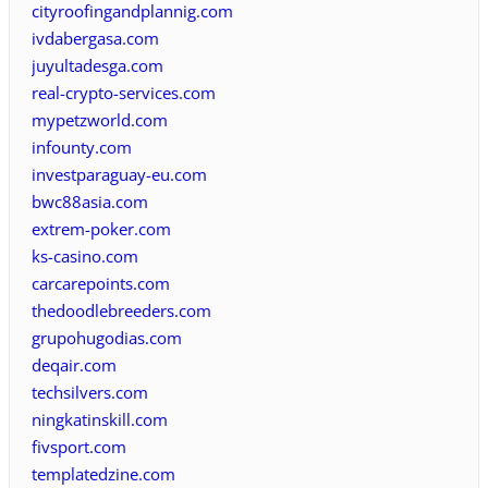
cityroofingandplannig.com
ivdabergasa.com
juyultadesga.com
real-crypto-services.com
mypetzworld.com
infounty.com
investparaguay-eu.com
bwc88asia.com
extrem-poker.com
ks-casino.com
carcarepoints.com
thedoodlebreeders.com
grupohugodias.com
deqair.com
techsilvers.com
ningkatinskill.com
fivsport.com
templatedzine.com