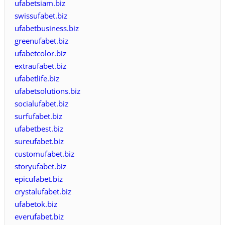
ufabetsiam.biz
swissufabet.biz
ufabetbusiness.biz
greenufabet.biz
ufabetcolor.biz
extraufabet.biz
ufabetlife.biz
ufabetsolutions.biz
socialufabet.biz
surfufabet.biz
ufabetbest.biz
sureufabet.biz
customufabet.biz
storyufabet.biz
epicufabet.biz
crystalufabet.biz
ufabetok.biz
everufabet.biz