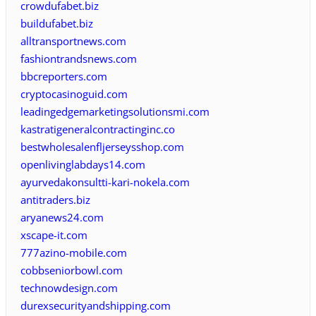
crowdufabet.biz
buildufabet.biz
alltransportnews.com
fashiontrandsnews.com
bbcreporters.com
cryptocasinoguid.com
leadingedgemarketingsolutionsmi.com
kastratigeneralcontractinginc.co
bestwholesalenfljerseysshop.com
openlivinglabdays14.com
ayurvedakonsultti-kari-nokela.com
antitraders.biz
aryanews24.com
xscape-it.com
777azino-mobile.com
cobbseniorbowl.com
technowdesign.com
durexsecurityandshipping.com