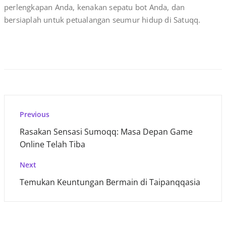
perlengkapan Anda, kenakan sepatu bot Anda, dan
bersiaplah untuk petualangan seumur hidup di Satuqq.
Post
Previous
navigation
Rasakan Sensasi Sumoqq: Masa Depan Game
Online Telah Tiba
Next
Temukan Keuntungan Bermain di Taipanqqasia