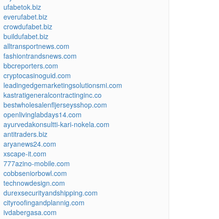
ufabetok.biz
everufabet.biz
crowdufabet.biz
buildufabet.biz
alltransportnews.com
fashiontrandsnews.com
bbcreporters.com
cryptocasinoguid.com
leadingedgemarketingsolutionsmi.com
kastratigeneralcontractinginc.co
bestwholesalenfljerseysshop.com
openlivinglabdays14.com
ayurvedakonsultti-kari-nokela.com
antitraders.biz
aryanews24.com
xscape-it.com
777azino-mobile.com
cobbseniorbowl.com
technowdesign.com
durexsecurityandshipping.com
cityroofingandplannig.com
ivdabergasa.com