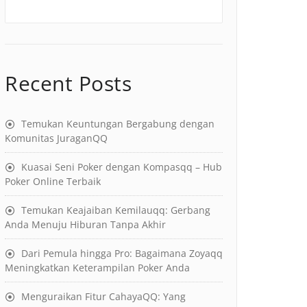
Recent Posts
Temukan Keuntungan Bergabung dengan
Komunitas JuraganQQ
Kuasai Seni Poker dengan Kompasqq – Hub
Poker Online Terbaik
Temukan Keajaiban Kemilauqq: Gerbang
Anda Menuju Hiburan Tanpa Akhir
Dari Pemula hingga Pro: Bagaimana Zoyaqq
Meningkatkan Keterampilan Poker Anda
Menguraikan Fitur CahayaQQ: Yang