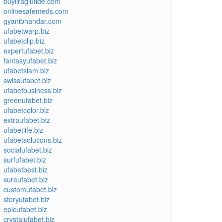
buyliraglutide.com
onlinesafemeds.com
gyanibhandar.com
ufabetwarp.biz
ufabetclip.biz
expertufabet.biz
fantasyufabet.biz
ufabetsiam.biz
swissufabet.biz
ufabetbusiness.biz
greenufabet.biz
ufabetcolor.biz
extraufabet.biz
ufabetlife.biz
ufabetsolutions.biz
socialufabet.biz
surfufabet.biz
ufabetbest.biz
sureufabet.biz
customufabet.biz
storyufabet.biz
epicufabet.biz
crystalufabet.biz