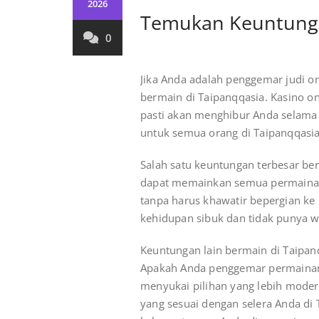
2026
Temukan Keuntunga
0
Jika Anda adalah penggemar judi 
bermain di Taipanqqasia. Kasino o
pasti akan menghibur Anda selama b
untuk semua orang di Taipanqqasia
Salah satu keuntungan terbesar b
dapat memainkan semua permainan 
tanpa harus khawatir bepergian ke 
kehidupan sibuk dan tidak punya wa
Keuntungan lain bermain di Taipan
Apakah Anda penggemar permainan ka
menyukai pilihan yang lebih moder
yang sesuai dengan selera Anda di