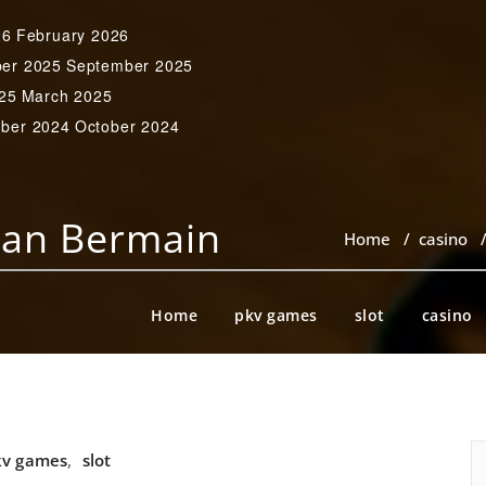
26
February 2026
ber 2025
September 2025
025
March 2025
ber 2024
October 2024
an Bermain
d
Home
/
casino
Bermain di Situs Poker Onl
tus poker online yang menawarkan banyak keuntungan. Dapat
Home
pkv games
slot
casino
n
kv games
,
slot