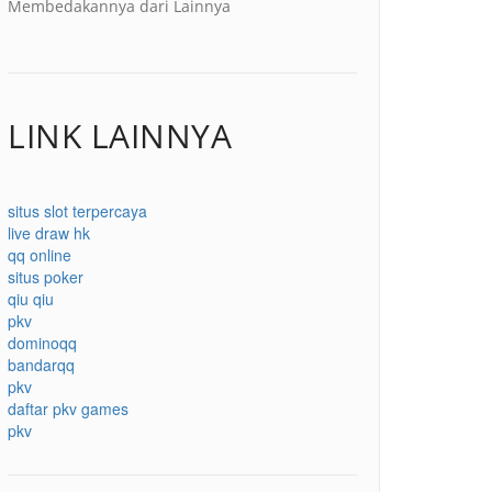
Membedakannya dari Lainnya
LINK LAINNYA
situs slot terpercaya
live draw hk
qq online
situs poker
qiu qiu
pkv
dominoqq
bandarqq
pkv
daftar pkv games
pkv