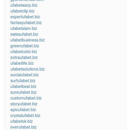
ufabetwarp.biz
ufabetclip.biz
expertufabet.biz
fantasyufabet.biz
ufabetsiam.biz
swissufabet.biz
ufabetbusiness.biz
greenufabet.biz
ufabetcolor.biz
extraufabet.biz
ufabetlife.biz
ufabetsolutions.biz
socialufabet.biz
surfufabet.biz
ufabetbest.biz
sureufabet.biz
customufabet.biz
storyufabet.biz
epicufabet.biz
crystalufabet.biz
ufabetok.biz
everufabet.biz