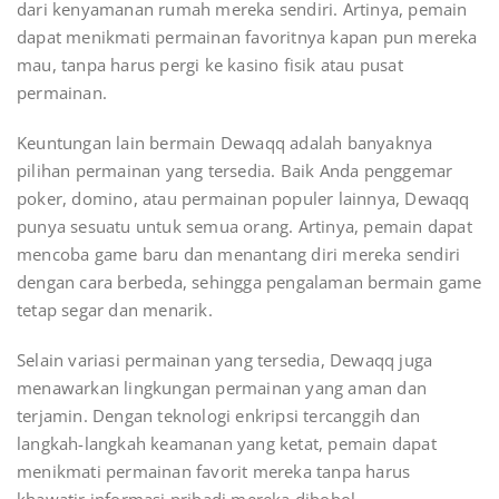
dari kenyamanan rumah mereka sendiri. Artinya, pemain
dapat menikmati permainan favoritnya kapan pun mereka
mau, tanpa harus pergi ke kasino fisik atau pusat
permainan.
Keuntungan lain bermain Dewaqq adalah banyaknya
pilihan permainan yang tersedia. Baik Anda penggemar
poker, domino, atau permainan populer lainnya, Dewaqq
punya sesuatu untuk semua orang. Artinya, pemain dapat
mencoba game baru dan menantang diri mereka sendiri
dengan cara berbeda, sehingga pengalaman bermain game
tetap segar dan menarik.
Selain variasi permainan yang tersedia, Dewaqq juga
menawarkan lingkungan permainan yang aman dan
terjamin. Dengan teknologi enkripsi tercanggih dan
langkah-langkah keamanan yang ketat, pemain dapat
menikmati permainan favorit mereka tanpa harus