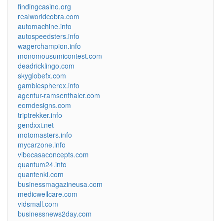
findingcasino.org
realworldcobra.com
automachine.info
autospeedsters.info
wagerchampion.info
monomousumicontest.com
deadricklingo.com
skyglobefx.com
gamblespherex.info
agentur-ramsenthaler.com
eomdesigns.com
triptrekker.info
gendxxi.net
motomasters.info
mycarzone.info
vibecasaconcepts.com
quantum24.info
quantenki.com
businessmagazineusa.com
medicwellcare.com
vidsmall.com
businessnews2day.com