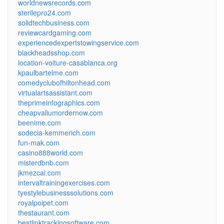
worldnewsrecords.com
sterilepro24.com
solidtechbusiness.com
reviewcardgaming.com
experiencedexpertstowingservice.com
blackheadsshop.com
location-voiture-casablanca.org
kpaulbartelme.com
comedyclubofhiltonhead.com
virtualartsassistant.com
theprimeinfographics.com
cheapvaliumordernow.com
beenime.com
sodecia-kemmerich.com
fun-mak.com
casino888world.com
misterdbnb.com
jkmezcal.com
intervaltrainingexercises.com
tyestylebusinesssolutions.com
royalpoipet.com
thestaurant.com
bestlinktrackingsoftware.com