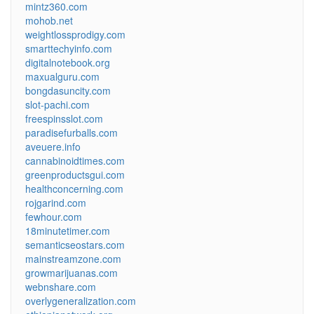
mintz360.com
mohob.net
weightlossprodigy.com
smarttechyinfo.com
digitalnotebook.org
maxualguru.com
bongdasuncity.com
slot-pachi.com
freespinsslot.com
paradisefurballs.com
aveuere.info
cannabinoidtimes.com
greenproductsgui.com
healthconcerning.com
rojgarind.com
fewhour.com
18minutetimer.com
semanticseostars.com
mainstreamzone.com
growmarijuanas.com
webnshare.com
overlygeneralization.com