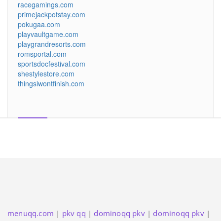
racegamings.com
primejackpotstay.com
pokugaa.com
playvaultgame.com
playgrandresorts.com
romsportal.com
sportsdocfestival.com
shestylestore.com
thingsiwontfinish.com
menuqq.com
|
pkv qq
|
dominoqq pkv
|
dominoqq pkv
|