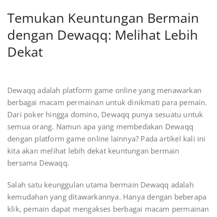
Temukan Keuntungan Bermain
dengan Dewaqq: Melihat Lebih
Dekat
Dewaqq adalah platform game online yang menawarkan
berbagai macam permainan untuk dinikmati para pemain.
Dari poker hingga domino, Dewaqq punya sesuatu untuk
semua orang. Namun apa yang membedakan Dewaqq
dengan platform game online lainnya? Pada artikel kali ini
kita akan melihat lebih dekat keuntungan bermain
bersama Dewaqq.
Salah satu keunggulan utama bermain Dewaqq adalah
kemudahan yang ditawarkannya. Hanya dengan beberapa
klik, pemain dapat mengakses berbagai macam permainan