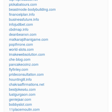
pickabatours.com
beastmode-bodybuilding.com
financelplan.info
businessfuture.info
infojudibet.com
cbdmap.info
deanbeanxn.com
matkarajdhanigame.com
popthrone.com
world-slots.com
imakewebsolution.com
che-blog.com
pancakecoinz.com
flyfinley.com
prideconsultation.com
hountinglil.info
chakraaffirmations.net
bestjokes4u.com
lustgurgaon.com
geniejaar.com
bobbyslot.com
11placemoulin.com