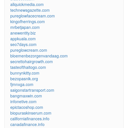
allquickmedia.com
technewsgazette.com
pureglowfacecream.com
kingofherrings.com
mrbetjapan.com
anewentity.biz
appkuala.com
seo7days.com
pureglowcream.com
bloemenbezorgenvandaag.com
secrettohairgrowth.com
tasteofthaitogo.com
bunnynkitty.com
bezopasnik.org
fjmnxga.com
saigonstartransport.com
bangmaxwin.com
infonetive.com
epictacoshop.com
biopuraskinserum.com
californiafinances.info
canadafinance.info