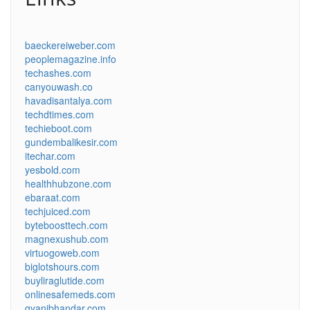
baeckereiweber.com
peoplemagazine.info
techashes.com
canyouwash.co
havadisantalya.com
techdtimes.com
techieboot.com
gundembalikesir.com
itechar.com
yesbold.com
healthhubzone.com
ebaraat.com
techjuiced.com
byteboosttech.com
magnexushub.com
virtuogoweb.com
biglotshours.com
buyliraglutide.com
onlinesafemeds.com
gyanibhandar.com