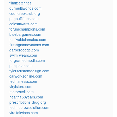
filmizlettir.net
ourmultiworlds.com
cooncreekclub.org
pegpufftimes.com
celestia-arts.com
forumchampions.com
bluebargames.com
festivaldelamalou.com
firstsigninnovations.com
garberdodge.com
swim-wears.com
forgrantedmedia.com
peolpstar.com
tylerscustomdesign.com
carworksonline.com
techtimesss.com
virylstore.com
motorstell.com
health150years.com
prescriptions-drug.org
technocrewsolution.com
viraltokvibes.com