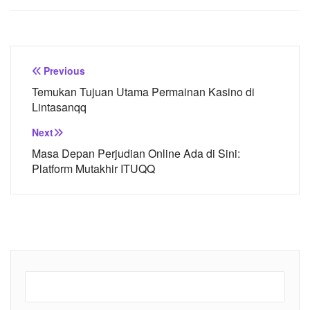
Post
Previous
navigation
Temukan Tujuan Utama Permainan Kasino di
Lintasanqq
Next
Masa Depan Perjudian Online Ada di Sini:
Platform Mutakhir ITUQQ