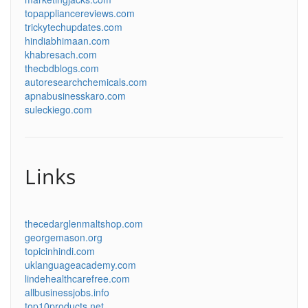
topappliancereviews.com
trickytechupdates.com
hindiabhimaan.com
khabresach.com
thecbdblogs.com
autoresearchchemicals.com
apnabusinesskaro.com
suleckiego.com
Links
thecedarglenmaltshop.com
georgemason.org
topicinhindi.com
uklanguageacademy.com
lindehealthcarefree.com
allbusinessjobs.info
top10products.net