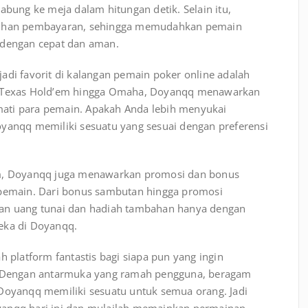
bung ke meja dalam hitungan detik. Selain itu,
lihan pembayaran, sehingga memudahkan pemain
 dengan cepat dan aman.
di favorit di kalangan pemain poker online adalah
 Texas Hold’em hingga Omaha, Doyanqq menawarkan
kmati para pemain. Apakah Anda lebih menyukai
yanqq memiliki sesuatu yang sesuai dengan preferensi
m, Doyanqq juga menawarkan promosi dan bonus
pemain. Dari bonus sambutan hingga promosi
an uang tunai dan hadiah tambahan hanya dengan
eka di Doyanqq.
 platform fantastis bagi siapa pun yang ingin
. Dengan antarmuka yang ramah pengguna, beragam
Doyanqq memiliki sesuatu untuk semua orang. Jadi