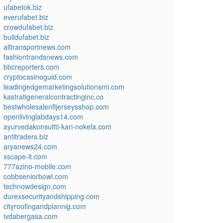
ufabetok.biz
everufabet.biz
crowdufabet.biz
buildufabet.biz
alltransportnews.com
fashiontrandsnews.com
bbcreporters.com
cryptocasinoguid.com
leadingedgemarketingsolutionsmi.com
kastratigeneralcontractinginc.co
bestwholesalenfljerseysshop.com
openlivinglabdays14.com
ayurvedakonsultti-kari-nokela.com
antitraders.biz
aryanews24.com
xscape-it.com
777azino-mobile.com
cobbseniorbowl.com
technowdesign.com
durexsecurityandshipping.com
cityroofingandplannig.com
ivdabergasa.com