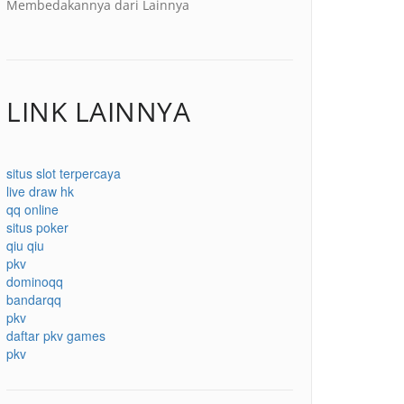
Membedakannya dari Lainnya
LINK LAINNYA
situs slot terpercaya
live draw hk
qq online
situs poker
qiu qiu
pkv
dominoqq
bandarqq
pkv
daftar pkv games
pkv