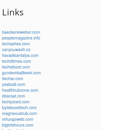
Links
baeckereiweber.com
peoplemagazine.info
techashes.com
canyouwash.co
havadisantalya.com
techdtimes.com
techieboot.com
gundembalikesir.com
itechar.com
yesbold.com
healthhubzone.com
ebaraat.com
techjuiced.com
byteboosttech.com
magnexushub.com
virtuogoweb.com
biglotshours.com