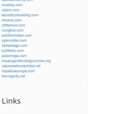
musitop.com
utyam.com
lacostituzioneblog.com
ohyeea.com
zhitiemoe.com
nungkub.com
anotherindian.com
xylemcider.com
taniaetiago.com
juzfitketo.com
pasomaga.com
impactgardencbdgummies.org
naturesstimulantcbd.net
nopalinaeuropa.com
biomagnify.net
Links