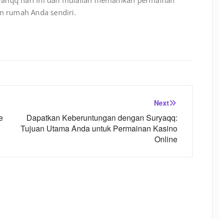
anqq hari ini dan mulailah memainkan permainan
n rumah Anda sendiri.
Next
e
Dapatkan Keberuntungan dengan Suryaqq:
Tujuan Utama Anda untuk Permainan Kasino
Online