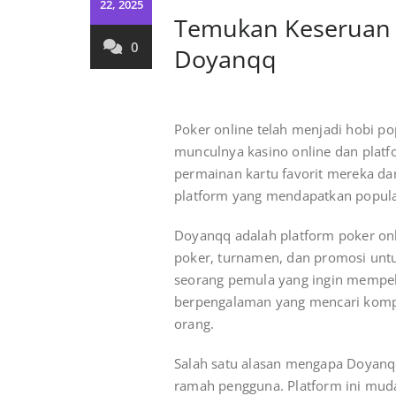
22, 2025
Temukan Keseruan 
0
Doyanqq
Poker online telah menjadi hobi po
munculnya kasino online dan plat
permainan kartu favorit mereka da
platform yang mendapatkan popula
Doyanqq adalah platform poker o
poker, turnamen, dan promosi untu
seorang pemula yang ingin mempela
berpengalaman yang mencari kompe
orang.
Salah satu alasan mengapa Doyanq
ramah pengguna. Platform ini mu