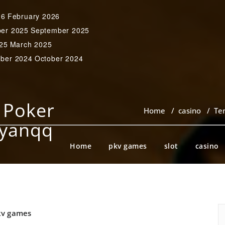
26
February 2026
ber 2025
September 2025
025
March 2025
ber 2024
October 2024
 Poker
d
Home
/
casino
/
Te
oyanqq
Bermain di Situs Poker Onl
tus poker online yang menawarkan banyak keuntungan. Dapat
Home
pkv games
slot
casino
n
kv games