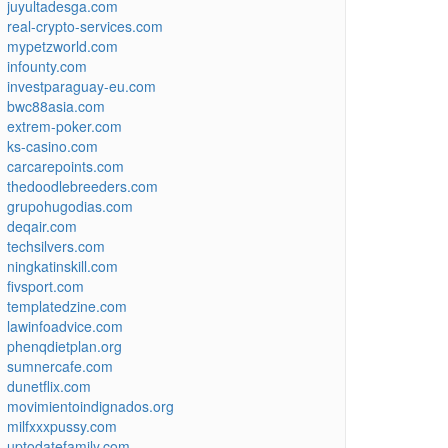
juyultadesga.com
real-crypto-services.com
mypetzworld.com
infounty.com
investparaguay-eu.com
bwc88asia.com
extrem-poker.com
ks-casino.com
carcarepoints.com
thedoodlebreeders.com
grupohugodias.com
deqair.com
techsilvers.com
ningkatinskill.com
fivsport.com
templatedzine.com
lawinfoadvice.com
phenqdietplan.org
sumnercafe.com
dunetflix.com
movimientoindignados.org
milfxxxpussy.com
uptodatefamily.com