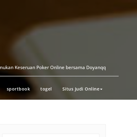
mukan Keseruan Poker Online bersama Doyanqq
ine dengan Banyak
kan lebih banyak peluang menang dan bonus menarik
sportbook
togel
Situs Judi Online