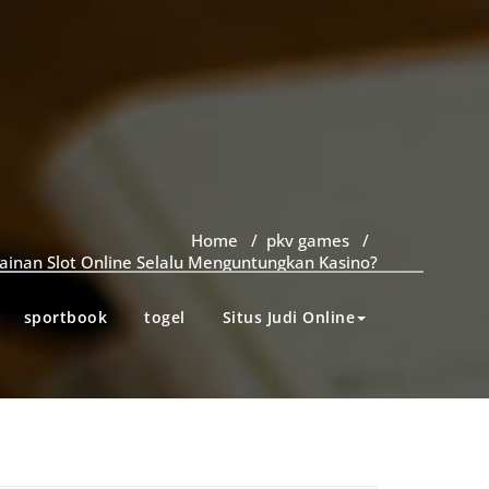
Home
/
pkv games
/
ainan Slot Online Selalu Menguntungkan Kasino?
ine dengan Banyak
kan lebih banyak peluang menang dan bonus menarik
sportbook
togel
Situs Judi Online