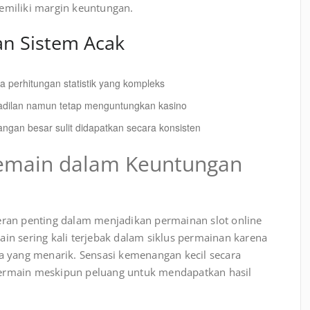
emiliki margin keuntungan.
an Sistem Acak
 perhitungan statistik yang kompleks
adilan namun tetap menguntungkan kasino
an besar sulit didapatkan secara konsisten
Pemain dalam Keuntungan
ran penting dalam menjadikan permainan slot online
in sering kali terjebak dalam siklus permainan karena
a yang menarik. Sensasi kemenangan kecil secara
ermain meskipun peluang untuk mendapatkan hasil