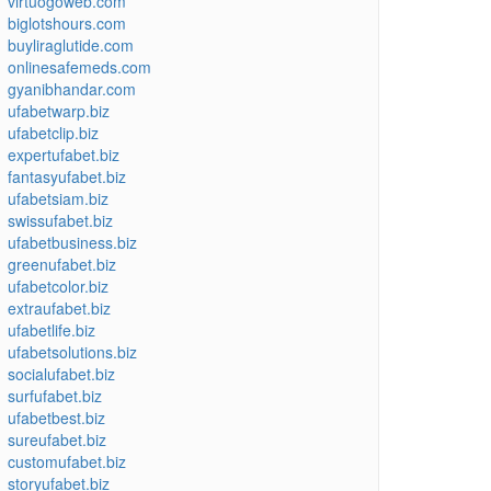
virtuogoweb.com
biglotshours.com
buyliraglutide.com
onlinesafemeds.com
gyanibhandar.com
ufabetwarp.biz
ufabetclip.biz
expertufabet.biz
fantasyufabet.biz
ufabetsiam.biz
swissufabet.biz
ufabetbusiness.biz
greenufabet.biz
ufabetcolor.biz
extraufabet.biz
ufabetlife.biz
ufabetsolutions.biz
socialufabet.biz
surfufabet.biz
ufabetbest.biz
sureufabet.biz
customufabet.biz
storyufabet.biz