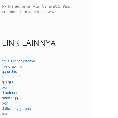
Menguraikan Fitur CahayaQQ: Yang
Membedakannya dari Lainnya
LINK LAINNYA
situs slot terpercaya
live draw hk
qq online
situs poker
qiu qiu
pkv
dominoqq
bandarqq
pkv
daftar pkv games
pkv