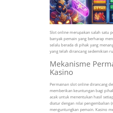
Slot online merupakan salah satu p
banyak pemain yang berharap men
selalu berada di pihak yang menan
yang telah dirancang sedemikian ru
Mekanisme Perma
Kasino
Permainan slot online dirancang d
memberikan keuntungan bagi pihak
acak untuk menentukan hasil setia
diatur dengan nilai pengembalian (
menguntungkan pemain. Kasino men