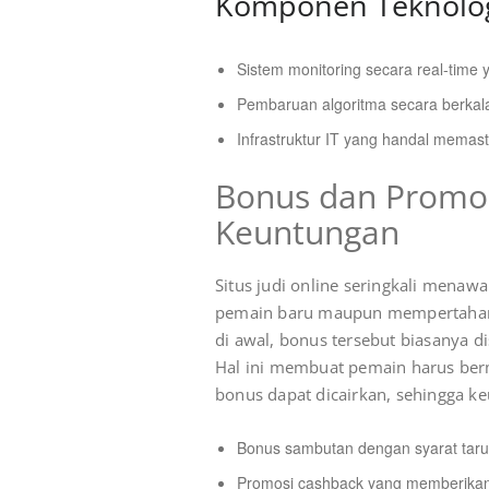
Komponen Teknolo
Sistem monitoring secara real-time
Pembaruan algoritma secara berkal
Infrastruktur IT yang handal mem
Bonus dan Promos
Keuntungan
Situs judi online seringkali mena
pemain baru maupun mempertahan
di awal, bonus tersebut biasanya d
Hal ini membuat pemain harus berm
bonus dapat dicairkan, sehingga k
Bonus sambutan dengan syarat tar
Promosi cashback yang memberikan 