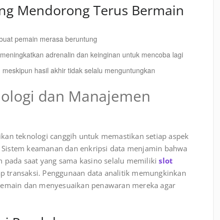
yang Mendorong Terus Bermain
buat pemain merasa beruntung
g meningkatkan adrenalin dan keinginan untuk mencoba lagi
 meskipun hasil akhir tidak selalu menguntungkan
knologi dan Manajemen
sikan teknologi canggih untuk memastikan setiap aspek
n. Sistem keamanan dan enkripsi data menjamin bahwa
 pada saat yang sama kasino selalu memiliki
slot
ap transaksi. Penggunaan data analitik memungkinkan
pemain dan menyesuaikan penawaran mereka agar
.