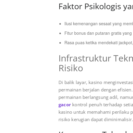
Faktor Psikologis 
Ilusi kemenangan sesaat yang mem
Fitur bonus dan putaran gratis yan
Rasa puas ketika mendekati jackpot,
Infrastruktur Te
Risiko
Di balik layar, kasino menginvesta
permainan berjalan dengan efisie
permainan berlangsung adil, namun
gacor
kontrol penuh terhadap seti
kasino untuk memahami perilaku 
risiko kerugian dapat diminimalisir