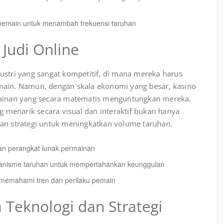
pemain untuk menambah frekuensi taruhan
 Judi Online
ustri yang sangat kompetitif, di mana mereka harus
main. Namun, dengan skala ekonomi yang besar, kasino
inan yang secara matematis menguntungkan mereka.
menarik secara visual dan interaktif bukan hanya
kan strategi untuk meningkatkan volume taruhan.
an perangkat lunak permainan
kanisme taruhan untuk mempertahankan keunggulan
 memahami tren dan perilaku pemain
 Teknologi dan Strategi