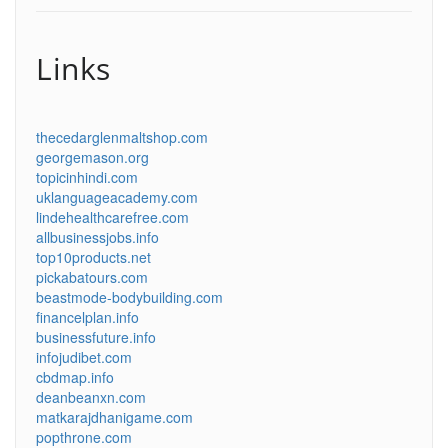
Links
thecedarglenmaltshop.com
georgemason.org
topicinhindi.com
uklanguageacademy.com
lindehealthcarefree.com
allbusinessjobs.info
top10products.net
pickabatours.com
beastmode-bodybuilding.com
financelplan.info
businessfuture.info
infojudibet.com
cbdmap.info
deanbeanxn.com
matkarajdhanigame.com
popthrone.com