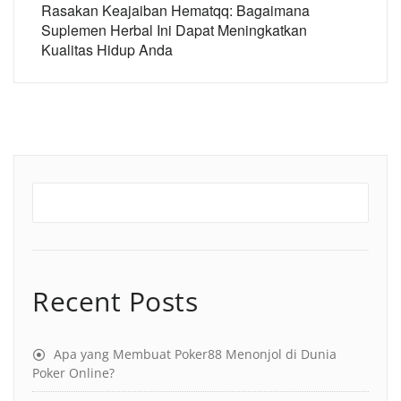
Rasakan Keajaiban Hematqq: Bagaimana
Suplemen Herbal Ini Dapat Meningkatkan
Kualitas Hidup Anda
Recent Posts
Apa yang Membuat Poker88 Menonjol di Dunia
Poker Online?