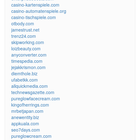
casino-kartenspiele.com
casino-automatenspiele.org
casino-tischspiele.com
otbody.com
jamestrust.net
trenz24.com
skipworking.com
loizbeauty.com
anyconverter.com
timespedia.com
jejakkrismon.com
diemthole.biz
ufabetkk.com
allquickmedia.com
technewsgazette.com
pureglowfacecream.com
kingofherrings.com
mrbetjapan.com
anewentity.biz
appkuala.com
seo7days.com
pureglowcream.com