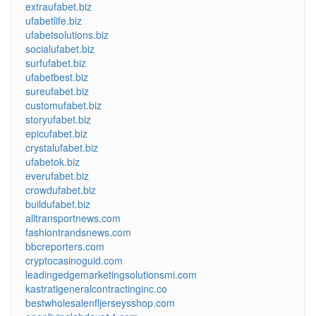
extraufabet.biz
ufabetlife.biz
ufabetsolutions.biz
socialufabet.biz
surfufabet.biz
ufabetbest.biz
sureufabet.biz
customufabet.biz
storyufabet.biz
epicufabet.biz
crystalufabet.biz
ufabetok.biz
everufabet.biz
crowdufabet.biz
buildufabet.biz
alltransportnews.com
fashiontrandsnews.com
bbcreporters.com
cryptocasinoguid.com
leadingedgemarketingsolutionsmi.com
kastratigeneralcontractinginc.co
bestwholesalenfljerseysshop.com