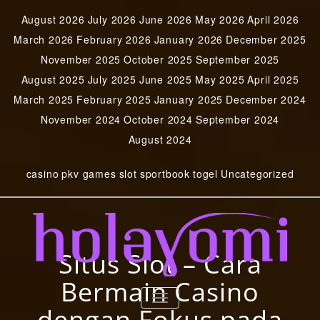
Skip
August 2026
July 2026
June 2026
May 2026
April 2026
to
content
March 2026
February 2026
January 2026
December 2025
November 2025
October 2025
September 2025
August 2025
July 2025
June 2025
May 2025
April 2025
March 2025
February 2025
January 2025
December 2024
November 2024
October 2024
September 2024
August 2024
casino
pkv games
slot
sportbook
togel
Uncategorized
Situs Slot – Cara
Bermain Casino
PKV Games: Bermain di
Mainkan PKV Games di
TOGGLE NAVIGATION
situs poker online yang
dengan Fokus pada