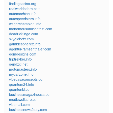
findingcasino.org
realworldcobra.com
automachine.info
autospeedsters.info
wagerchampion.info
monomousumicontest.com
deadricklingo.com
skyglobefx.com
gamblespherex.info
agentur-ramsenthaler.com
eomdesigns.com
triptrekker.info
gendxxi.net
motomasters.info
mycarzone.info
vibecasaconcepts.com
quantum24.info
quantenki.com
businessmagazineusa.com
medicwellcare.com
vidsmall.com
businessnews2day.com