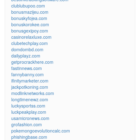
clublubupoo.com
bonusmazijeu.com
bonuskyfojea.com
bonuskorokee.com
bonusgexipoy.com
casinorelaxluxe.com
clubetechplay.com
domdombd.com
dailyplayz.com
getprocrackhere.com
fastinnews.com
fannybanny.com
ifinitymarketer.com
jackpotkoning.com
modlinknetworks.com
longtimenewz.com
luckysportss.com
luckpeakplay.com
usamicronews.com
grofashion.com
pokemongoevolutioncalc.com
phishingbase.com