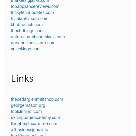
marketingjacks.com
topappliancereviews.com
trickytechupdates.com
hindiabhimaan.com
khabresach.com
thecbdblogs.com
autoresearchchemicals.com
apnabusinesskaro.com
suleckiego.com
Links
thecedarglenmaltshop.com
georgemason.org
topicinhindi.com
uklanguageacademy.com
lindehealthcarefree.com
allbusinessjobs.info
top10products.net