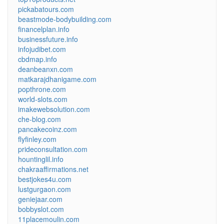
pickabatours.com
beastmode-bodybuilding.com
financelplan.info
businessfuture.info
infojudibet.com
cbdmap.info
deanbeanxn.com
matkarajdhanigame.com
popthrone.com
world-slots.com
imakewebsolution.com
che-blog.com
pancakecoinz.com
flyfinley.com
prideconsultation.com
hountinglil.info
chakraaffirmations.net
bestjokes4u.com
lustgurgaon.com
geniejaar.com
bobbyslot.com
11placemoulin.com