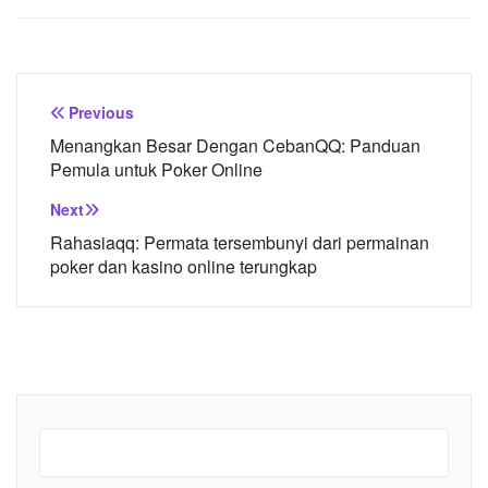
Post
Previous
navigation
Menangkan Besar Dengan CebanQQ: Panduan
Pemula untuk Poker Online
Next
Rahasiaqq: Permata tersembunyi dari permainan
poker dan kasino online terungkap