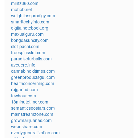
mintz360.com
mohob.net
weightlossprodigy.com
smarttechyinfo.com
digitalnotebook.org
maxualguru.com
bongdasuncity.com
slot-pachi.com
freespinsslot.com
paradisefurballs.com
aveuere.info
cannabinoidtimes.com
greenproductsgui.com
healthconcerning.com
rojgarind.com
fewhour.com
18minutetimer.com
semanticseostars.com
mainstreamzone.com
growmarijuanas.com
webnshare.com
overlygeneralization.com