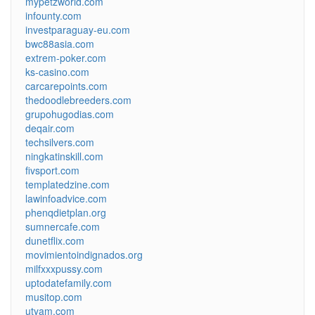
mypetzworld.com
infounty.com
investparaguay-eu.com
bwc88asia.com
extrem-poker.com
ks-casino.com
carcarepoints.com
thedoodlebreeders.com
grupohugodias.com
deqair.com
techsilvers.com
ningkatinskill.com
fivsport.com
templatedzine.com
lawinfoadvice.com
phenqdietplan.org
sumnercafe.com
dunetflix.com
movimientoindignados.org
milfxxxpussy.com
uptodatefamily.com
musitop.com
utyam.com