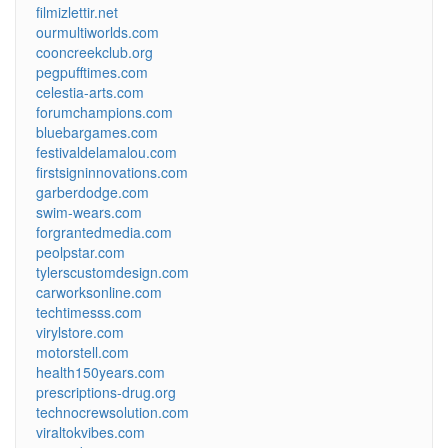
filmizlettir.net
ourmultiworlds.com
cooncreekclub.org
pegpufftimes.com
celestia-arts.com
forumchampions.com
bluebargames.com
festivaldelamalou.com
firstsigninnovations.com
garberdodge.com
swim-wears.com
forgrantedmedia.com
peolpstar.com
tylerscustomdesign.com
carworksonline.com
techtimesss.com
virylstore.com
motorstell.com
health150years.com
prescriptions-drug.org
technocrewsolution.com
viraltokvibes.com