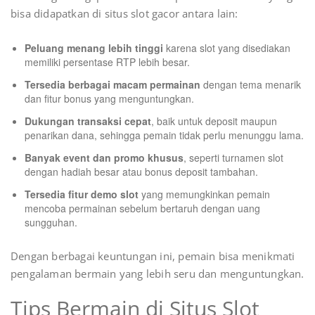
bisa didapatkan di situs slot gacor antara lain:
Peluang menang lebih tinggi
karena slot yang disediakan
memiliki persentase RTP lebih besar.
Tersedia berbagai macam permainan
dengan tema menarik
dan fitur bonus yang menguntungkan.
Dukungan transaksi cepat
, baik untuk deposit maupun
penarikan dana, sehingga pemain tidak perlu menunggu lama.
Banyak event dan promo khusus
, seperti turnamen slot
dengan hadiah besar atau bonus deposit tambahan.
Tersedia fitur demo slot
yang memungkinkan pemain
mencoba permainan sebelum bertaruh dengan uang
sungguhan.
Dengan berbagai keuntungan ini, pemain bisa menikmati
pengalaman bermain yang lebih seru dan menguntungkan.
Tips Bermain di Situs Slot