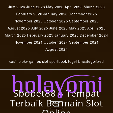
Skip
July 2026
June 2026
May 2026
April 2026
March 2026
to
content
February 2026
January 2026
December 2025
November 2025
October 2025
September 2025
August 2025
July 2025
June 2025
May 2025
April 2025
March 2025
February 2025
January 2025
December 2024
November 2024
October 2024
September 2024
August 2024
casino
pkv games
slot
sportbook
togel
Uncategorized
Sbobet88 – Tempat
Terbaik Bermain Slot
PKV Games: Bermain di
Mainkan PKV Games di
TOGGLE NAVIGATION
situs poker online yang
Online