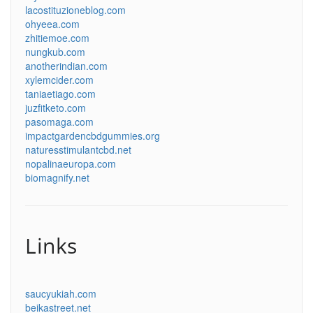
lacostituzioneblog.com
ohyeea.com
zhitiemoe.com
nungkub.com
anotherindian.com
xylemcider.com
taniaetiago.com
juzfitketo.com
pasomaga.com
impactgardencbdgummies.org
naturesstimulantcbd.net
nopalinaeuropa.com
biomagnify.net
Links
saucyukiah.com
beikastreet.net