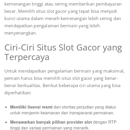
kemenangan tinggi atau sering memberikan pembayaran
besar. Memilih situs slot gacor yang tepat bisa menjadi
kunci utama dalam meraih kemenangan lebih sering dan
mendapatkan pengalaman bermain yang lebih
menyenangkan.
Ciri-Ciri Situs Slot Gacor yang
Terpercaya
Untuk mendapatkan pengalaman bermain yang maksimal,
pemain harus bisa memilih situs slot gacor yang benar-
benar berkualitas. Berikut beberapa ciri utama yang bisa
diperhatikan:
Memiliki lisensi resmi
dari otoritas perjudian yang diakui
untuk menjamin keamanan dan transparansi permainan.
Menawarkan banyak pilihan provider slot
dengan RTP
tinggi dan variasi permainan yang menarik.