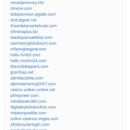
nevadamoney.info
rimene.com
ledepanneur-pigalle.com
dvd-digest.net
theartistsmarketnola.com
chiranaplus.biz
stackspancakebar.com
namheongfoodcourt.com
milanoglasgow.com
hallu-forte3.com
hallu-motion24.com
therockskippers.com
granfoss.net
allindiacafela.com
alpineskiracing2007.com
casino-vulkan-online.net
pitrepower.com
mediatown360.com
digitaleyestrainclinic.com
missionposible.com
online-casinos-vegas.com
xfinityrouterlogin.com