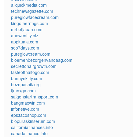
allquickmedia.com
technewsgazette.com
pureglowfacecream.com
kingofherrings.com
mrbetjapan.com
anewentity.biz
appkuala.com
seo7days.com
pureglowcream.com
bloemenbezorgenvandaag.com
secrettohairgrowth.com
tasteofthaitogo.com
bunnynkitty.com
bezopasnik.org
fjmnxga.com
saigonstartransport.com
bangmaxwin.com
infonetive.com
epictacoshop.com
biopuraskinserum.com
californiafinances.info
canadafinance.info