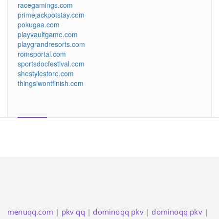
racegamings.com
primejackpotstay.com
pokugaa.com
playvaultgame.com
playgrandresorts.com
romsportal.com
sportsdocfestival.com
shestylestore.com
thingsiwontfinish.com
menuqq.com
|
pkv qq
|
dominoqq pkv
|
dominoqq pkv
|