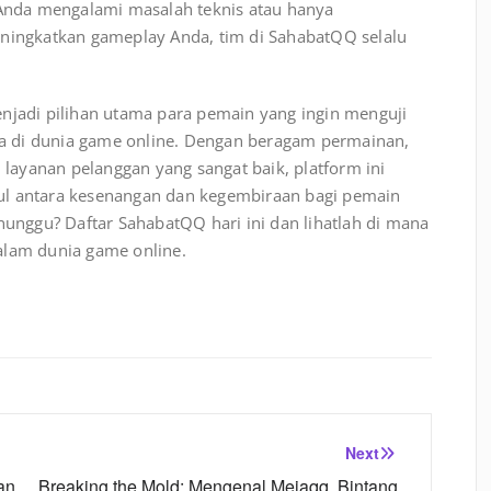
 Anda mengalami masalah teknis atau hanya
ningkatkan gameplay Anda, tim di SahabatQQ selalu
jadi pilihan utama para pemain yang ingin menguji
di dunia game online. Dengan beragam permainan,
 layanan pelanggan yang sangat baik, platform ini
l antara kesenangan dan kegembiraan bagi pemain
nunggu? Daftar SahabatQQ hari ini dan lihatlah di mana
lam dunia game online.
Next
an
Breaking the Mold: Mengenal Mejaqq, Bintang