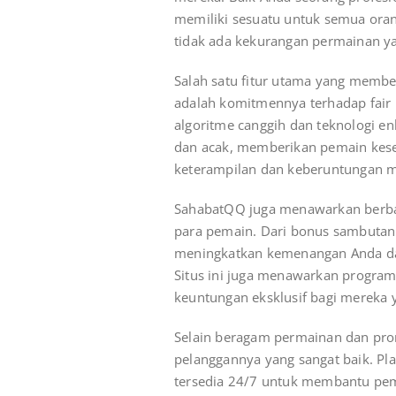
memiliki sesuatu untuk semua orang.
tidak ada kekurangan permainan yang
Salah satu fitur utama yang membe
adalah komitmennya terhadap fair 
algoritme canggih dan teknologi e
dan acak, memberikan pemain kese
keterampilan dan keberuntungan m
SahabatQQ juga menawarkan berba
para pemain. Dari bonus sambutan
meningkatkan kemenangan Anda da
Situs ini juga menawarkan program
keuntungan eksklusif bagi mereka y
Selain beragam permainan dan pro
pelanggannya yang sangat baik. Pla
tersedia 24/7 untuk membantu pem