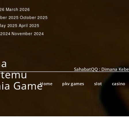
026
March 2026
ber 2025
October 2025
May 2025
April 2025
 2024
November 2024
na
d
SahabatQQ : Dimana Kebe
rtemu
nia Game
Bermain di Situs Poker Onl
tus poker online yang menawarkan banyak keuntungan. Dapat
Home
pkv games
slot
casino
n