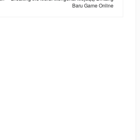
Baru Game Online