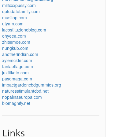
milfxxxpussy.com
uptodatefamily.com
musitop.com
utyam.com
lacostituzioneblog.com
ohyeea.com
zhitiemoe.com
nungkub.com
anotherindian.com
xylemcider.com
taniaetiago.com
juzfitketo.com
pasomaga.com
impactgardencbdgummies.org
naturesstimulantcbd.net
nopalinaeuropa.com
biomagnify.net
Links