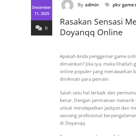
By
admin
pkv game
December
11, 2025
Rasakan Sensasi M
0
Doyanqq Online
Apakah Anda penggemar game onlin
dimainkan? Jika iya, maka lihatla
online populer yang menawarkan 
dinikmati para pemain.
Salah satu hal terbaik dari perma
besar. Dengan permainan menarik s
untuk mendapatkan jackpot dan me
seorang profesional berpengalaman
di Doyanqq.