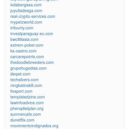
ivdabergasa.com
juyultadesga.com
real-crypto-services.com
mypetzworld.com
infounty.com
investparaguay-eu.com
bwc88asia.com
extrem-poker.com
ks-casino.com
carcarepoints.com
thedoodlebreeders.com
grupohugodias.com
deqair.com
techsilvers.com
ningkatinskill.com
fivsport.com
templatedzine.com
lawinfoadvice.com
phenqdietplan.org
sumnercafe.com
dunetflix.com
movimientoindignados.org