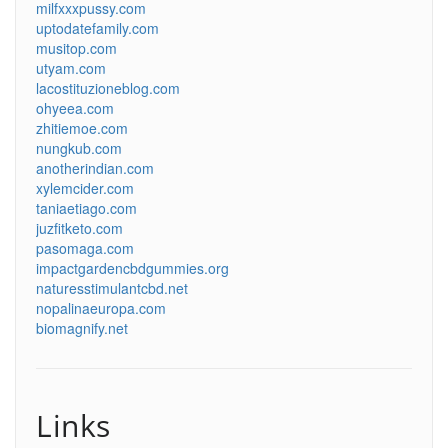
milfxxxpussy.com
uptodatefamily.com
musitop.com
utyam.com
lacostituzioneblog.com
ohyeea.com
zhitiemoe.com
nungkub.com
anotherindian.com
xylemcider.com
taniaetiago.com
juzfitketo.com
pasomaga.com
impactgardencbdgummies.org
naturesstimulantcbd.net
nopalinaeuropa.com
biomagnify.net
Links