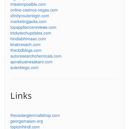
missionposible.com
online-casinos-vegas.com
xfinityrouterlogin.com
marketingjacks.com
topappliancereviews.com
trickytechupdates.com
hindiabhimaan.com
khabresach.com
thecbdblogs.com
autoresearchchemicals.com
apnabusinesskaro.com
suleckiego.com
Links
thecedarglenmaltshop.com
georgemason.org
topicinhindi.com