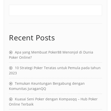
Recent Posts
Apa yang Membuat Poker88 Menonjol di Dunia
Poker Online?
10 Strategi Poker Teratas untuk Pemula pada tahun
2023
Temukan Keuntungan Bergabung dengan
Komunitas JuraganQQ
Kuasai Seni Poker dengan Kompasqq – Hub Poker
Online Terbaik