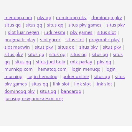
menuqq.com
|
pkv qq
|
dominoqq pkv
|
dominoqq pkv
|
situs qq
|
situs qq
|
situs qq
|
situs pkv games
|
situs pkv
|
slot luar negeri
|
judi resmi
|
pkv games
|
situs slot
|
pragmatic play
|
slot gacor
|
situs slot
|
pragmatic play
|
slot maxwin
|
situs pkv
|
situs qq
|
situs pkv
|
situs pkv
|
situs pkv
|
situs qq
|
situs qq
|
situs qq
|
situs qq
|
situs
qq
|
situs qq
|
situs judi bola
|
mix parlay
|
pkv qq
|
murniqq.com
|
hematqq.com
|
login menuqq
|
login
murniqq
|
login hematqq
|
poker online
|
situs qq
|
situs
pkv games
|
situs qq
|
link slot
|
link slot
|
link slot
|
dominoqq pkv
|
situs qq
|
bandarqq
|
jurusqq.pkvgamesresmi.org