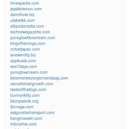
timespedia.com
jejakkrismon.com
diemthole.biz
ufabetkk.com
allquickmedia.com
technewsgazette.com
pureglowfacecream.com
kingofherrings.com
mrbetjapan.com
anewentity.biz
appkuala.com
seo7days.com
pureglowcream.com
bloemenbezorgenvandaag.com
secrettohairgrowth.com
tasteofthaitogo.com
bunnynkitty.com
bezopasnik.org
fjmnxga.com
saigonstartransport.com
bangmaxwin.com
infonetive.com