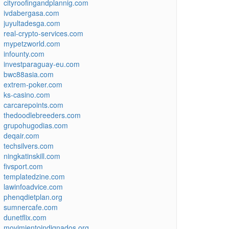
cityroofingandplannig.com
ivdabergasa.com
juyultadesga.com
real-crypto-services.com
mypetzworld.com
infounty.com
investparaguay-eu.com
bwc88asia.com
extrem-poker.com
ks-casino.com
carcarepoints.com
thedoodlebreeders.com
grupohugodias.com
deqair.com
techsilvers.com
ningkatinskill.com
fivsport.com
templatedzine.com
lawinfoadvice.com
phenqdietplan.org
sumnercafe.com
dunetflix.com
movimientoindignados.org