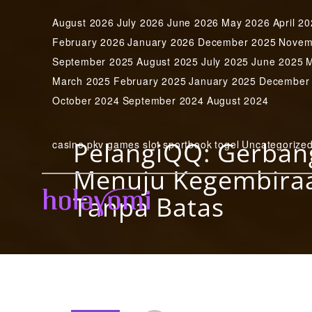
Skip
to
August 2026
July 2026
June 2026
May 2026
April 2
content
February 2026
January 2026
December 2025
Novem
September 2025
August 2025
July 2025
June 2025
March 2025
February 2025
January 2025
December
October 2024
September 2024
August 2024
PelangiQQ: Gerban
casino
pkv games
slot
sportbook
togel
Uncategorize
Menuju Kegembira
Tanpa Batas
PKV Games: 
Mainkan PKV Games di si
setiap hari.
Keuntunga