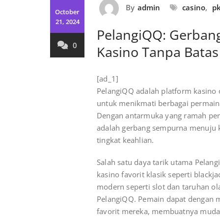
By
admin
casino
,
p
October
21, 2024
PelangiQQ: Gerban
0
Kasino Tanpa Batas
[ad_1]
PelangiQQ adalah platform kasino
untuk menikmati berbagai permain
Dengan antarmuka yang ramah pen
adalah gerbang sempurna menuju k
tingkat keahlian.
Salah satu daya tarik utama Pelan
kasino favorit klasik seperti black
modern seperti slot dan taruhan ol
PelangiQQ. Pemain dapat dengan 
favorit mereka, membuatnya mudah 