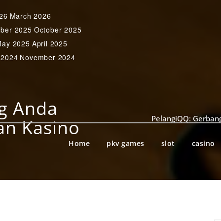
026
March 2026
ber 2025
October 2025
May 2025
April 2025
 2024
November 2024
g Anda
d
PelangiQQ: Gerban
an Kasino
Bermain di Situs Poker Onl
tus poker online yang menawarkan banyak keuntungan. Dapat
Home
pkv games
slot
casino
n