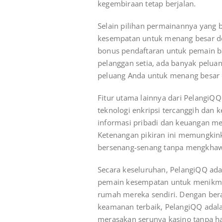
kegembiraan tetap berjalan.
Selain pilihan permainannya yang
kesempatan untuk menang besar d
bonus pendaftaran untuk pemain b
pelanggan setia, ada banyak pelu
peluang Anda untuk menang besar 
Fitur utama lainnya dari PelangiQ
teknologi enkripsi tercanggih dan 
informasi pribadi dan keuangan me
Ketenangan pikiran ini memungkin
bersenang-senang tanpa mengkhaw
Secara keseluruhan, PelangiQQ ada
pemain kesempatan untuk menikma
rumah mereka sendiri. Dengan bera
keamanan terbaik, PelangiQQ adala
merasakan serunya kasino tanpa h