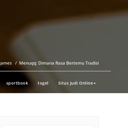
games
/
Menuqq: Dimana Rasa Bertemu Tradisi
ine dengan Banyak
kan lebih banyak peluang menang dan bonus menarik
sportbook
togel
Situs Judi Online