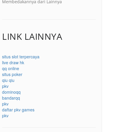
Membedakannya dari Lainnya
LINK LAINNYA
situs slot terpercaya
live draw hk
qq online
situs poker
qiu qiu
pkv
dominoqq
bandarqq
pkv
daftar pkv games
pkv