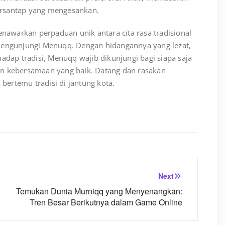
rsantap yang mengesankan.
nawarkan perpaduan unik antara cita rasa tradisional
engunjungi Menuqq. Dengan hidangannya yang lezat,
dap tradisi, Menuqq wajib dikunjungi bagi siapa saja
n kebersamaan yang baik. Datang dan rasakan
bertemu tradisi di jantung kota.
Next
Temukan Dunia Murniqq yang Menyenangkan:
Tren Besar Berikutnya dalam Game Online