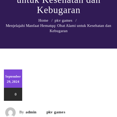
Situs Poker Online dengan
menawarkan banyak
Kebugaran
keuntungan. Dapatkan lebih
Banyak Keuntungan
banyak peluang menang dan
bonus menarik setiap hari.
Home
/
pkv games
/
Menjelajahi Manfaat Hematqq: Obat Alami untuk Kesehatan dan
Kebugaran
September
29, 2024
0
By
admin
pkv games