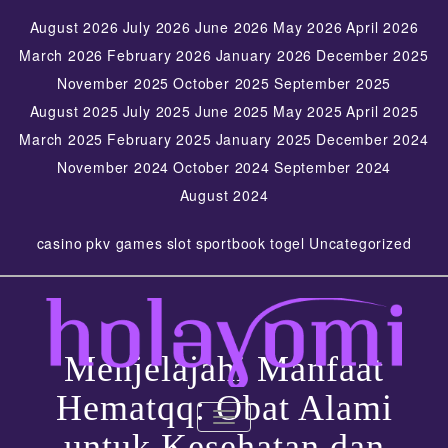
Skip
August 2026
July 2026
June 2026
May 2026
April 2026
to
content
March 2026
February 2026
January 2026
December 2025
November 2025
October 2025
September 2025
August 2025
July 2025
June 2025
May 2025
April 2025
March 2025
February 2025
January 2025
December 2024
November 2024
October 2024
September 2024
August 2024
casino
pkv games
slot
sportbook
togel
Uncategorized
Menjelajahi Manfaat
Hematqq: Obat Alami
PKV Games: Bermain di
Mainkan PKV Games di situs
TOGGLE NAVIGATION
poker online yang
untuk Kesehatan dan