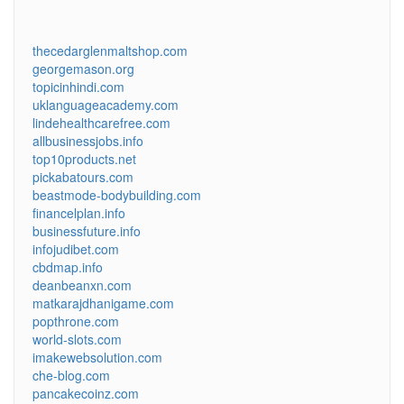
thecedarglenmaltshop.com
georgemason.org
topicinhindi.com
uklanguageacademy.com
lindehealthcarefree.com
allbusinessjobs.info
top10products.net
pickabatours.com
beastmode-bodybuilding.com
financelplan.info
businessfuture.info
infojudibet.com
cbdmap.info
deanbeanxn.com
matkarajdhanigame.com
popthrone.com
world-slots.com
imakewebsolution.com
che-blog.com
pancakecoinz.com