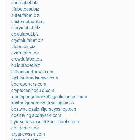
surfufabet.biz
ufabetbest.biz
sureufabet.biz
customufabet.biz
storyufabet.biz
epicufabet.biz
crystalufabet.biz
ufabetok.biz
everufabet.biz
crowdufabet.biz
buildufabet.biz
alltransportnews.com
fashiontrandsnews.com
bbcreporters.com
cryptocasinoguid.com
leadingedgemarketingsolutionsmi.com
kastratigeneralcontractinginc.co
bestwholesalenfljerseysshop.com
openlivinglabdays14.com
ayurvedakonsultti-kari-nokela.com
antitraders.biz
aryanews24.com