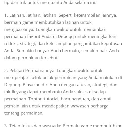
tip dan trik untuk membantu Anda selama ini:
1. Latihan, latihan, latihan: Seperti keterampilan lainnya,
bermain game membutuhkan latihan untuk
menguasainya. Luangkan waktu untuk memainkan
permainan favorit Anda di Depoqq untuk meningkatkan
refleks, strategi, dan keterampilan pengambilan keputusan
Anda. Semakin banyak Anda bermain, semakin baik Anda
dalam permainan tersebut.
2. Pelajari Permainannya: Luangkan waktu untuk
mempelajari seluk beluk permainan yang Anda mainkan di
Depoqq. Biasakan diri Anda dengan aturan, strategi, dan
taktik yang dapat membantu Anda sukses di setiap
permainan. Tonton tutorial, baca panduan, dan amati
pemain lain untuk mendapatkan wawasan berharga
tentang permainan.
3. Tetap fokus dan waspada: Bermain game membutuhkan