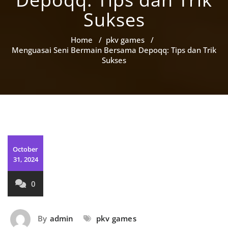
Situs Poker Online
menawarkan banyak
Sukses
keuntungan. Dapatkan
dengan Banyak
lebih banyak peluang
Keuntungan
menang dan bonus
Home
/
pkv games
/
Menguasai Seni Bermain Bersama Depoqq: Tips dan Trik
menarik setiap hari.
Sukses
October
31, 2024
0
By
admin
pkv games