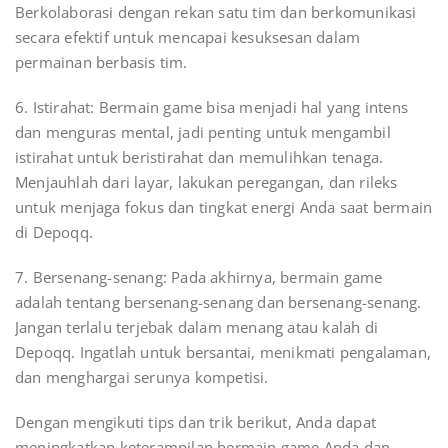
Berkolaborasi dengan rekan satu tim dan berkomunikasi
secara efektif untuk mencapai kesuksesan dalam
permainan berbasis tim.
6. Istirahat: Bermain game bisa menjadi hal yang intens
dan menguras mental, jadi penting untuk mengambil
istirahat untuk beristirahat dan memulihkan tenaga.
Menjauhlah dari layar, lakukan peregangan, dan rileks
untuk menjaga fokus dan tingkat energi Anda saat bermain
di Depoqq.
7. Bersenang-senang: Pada akhirnya, bermain game
adalah tentang bersenang-senang dan bersenang-senang.
Jangan terlalu terjebak dalam menang atau kalah di
Depoqq. Ingatlah untuk bersantai, menikmati pengalaman,
dan menghargai serunya kompetisi.
Dengan mengikuti tips dan trik berikut, Anda dapat
meningkatkan keterampilan bermain game Anda dan