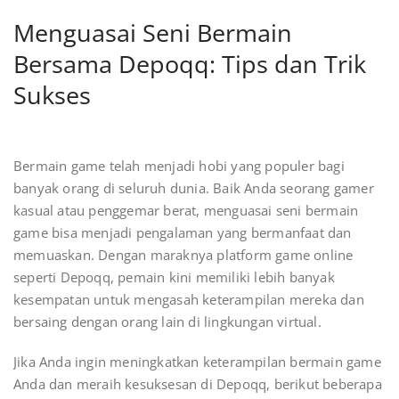
Menguasai Seni Bermain
Bersama Depoqq: Tips dan Trik
Sukses
Bermain game telah menjadi hobi yang populer bagi
banyak orang di seluruh dunia. Baik Anda seorang gamer
kasual atau penggemar berat, menguasai seni bermain
game bisa menjadi pengalaman yang bermanfaat dan
memuaskan. Dengan maraknya platform game online
seperti Depoqq, pemain kini memiliki lebih banyak
kesempatan untuk mengasah keterampilan mereka dan
bersaing dengan orang lain di lingkungan virtual.
Jika Anda ingin meningkatkan keterampilan bermain game
Anda dan meraih kesuksesan di Depoqq, berikut beberapa