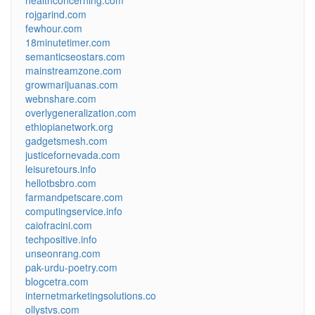
healthconcerning.com
rojgarind.com
fewhour.com
18minutetimer.com
semanticseostars.com
mainstreamzone.com
growmarijuanas.com
webnshare.com
overlygeneralization.com
ethiopianetwork.org
gadgetsmesh.com
justicefornevada.com
leisuretours.info
hellotbsbro.com
farmandpetscare.com
computingservice.info
caiofracini.com
techpositive.info
unseonrang.com
pak-urdu-poetry.com
blogcetra.com
internetmarketingsolutions.co
ollystvs.com