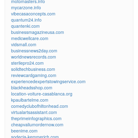
motomasters.info
mycarzone.info
vibecasaconcepts.com
quantum24.info
quantenki.com
businessmagazineusa.com
medicwellcare.com
vidsmall.com
businessnews2day.com
worldnewsrecords.com
sterilepro24.com
solidtechbusiness.com
reviewcardgaming.com
experiencedexpertstowingservice.com
blackheadsshop.com
location-voiture-casablanca.org
kpaulbartelme.com
comedyclubofhiltonhead.com
virtualartsassistant.com
theprimeinfographics.com
cheapvaliumordernow.com
beenime.com
sodecia-kemmerich.com