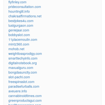
flyfinley.com
prideconsultation.com
hountinglil.info
chakraaffirmations.net
bestjokes4u.com
lustgurgaon.com
geniejaar.com
bobbyslot.com
11placemoulin.com
mintz360.com
mohob.net
weightlossprodigy.com
smarttechyinfo.com
digitalnotebook.org
maxualguru.com
bongdasuncity.com
slot-pachi.com
freespinsslot.com
paradisefurballs.com
aveuere.info
cannabinoidtimes.com
greenproductsgui.com