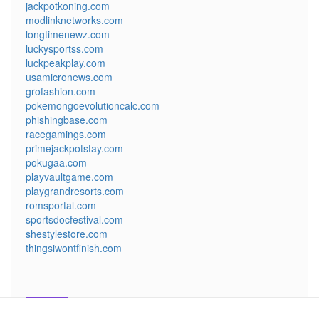
jackpotkoning.com
modlinknetworks.com
longtimenewz.com
luckysportss.com
luckpeakplay.com
usamicronews.com
grofashion.com
pokemongoevolutioncalc.com
phishingbase.com
racegamings.com
primejackpotstay.com
pokugaa.com
playvaultgame.com
playgrandresorts.com
romsportal.com
sportsdocfestival.com
shestylestore.com
thingsiwontfinish.com