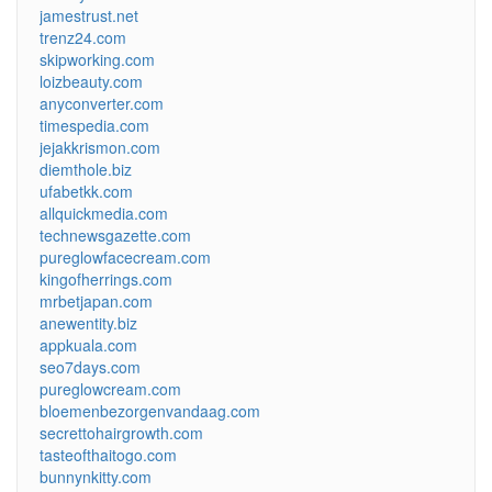
jamestrust.net
trenz24.com
skipworking.com
loizbeauty.com
anyconverter.com
timespedia.com
jejakkrismon.com
diemthole.biz
ufabetkk.com
allquickmedia.com
technewsgazette.com
pureglowfacecream.com
kingofherrings.com
mrbetjapan.com
anewentity.biz
appkuala.com
seo7days.com
pureglowcream.com
bloemenbezorgenvandaag.com
secrettohairgrowth.com
tasteofthaitogo.com
bunnynkitty.com