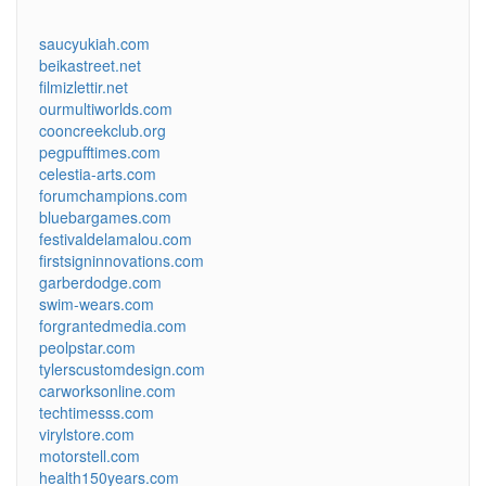
saucyukiah.com
beikastreet.net
filmizlettir.net
ourmultiworlds.com
cooncreekclub.org
pegpufftimes.com
celestia-arts.com
forumchampions.com
bluebargames.com
festivaldelamalou.com
firstsigninnovations.com
garberdodge.com
swim-wears.com
forgrantedmedia.com
peolpstar.com
tylerscustomdesign.com
carworksonline.com
techtimesss.com
virylstore.com
motorstell.com
health150years.com