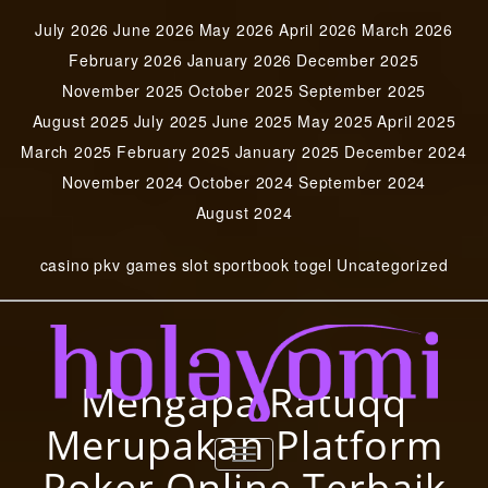
Skip
July 2026
June 2026
May 2026
April 2026
March 2026
to
content
February 2026
January 2026
December 2025
November 2025
October 2025
September 2025
August 2025
July 2025
June 2025
May 2025
April 2025
March 2025
February 2025
January 2025
December 2024
November 2024
October 2024
September 2024
August 2024
casino
pkv games
slot
sportbook
togel
Uncategorized
Mengapa Ratuqq
Merupakan Platform
PKV Games: Bermain di
Mainkan PKV Games di
TOGGLE NAVIGATION
situs poker online yang
Poker Online Terbaik