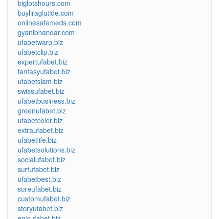
biglotshours.com
buyliraglutide.com
onlinesafemeds.com
gyanibhandar.com
ufabetwarp.biz
ufabetclip.biz
expertufabet.biz
fantasyufabet.biz
ufabetsiam.biz
swissufabet.biz
ufabetbusiness.biz
greenufabet.biz
ufabetcolor.biz
extraufabet.biz
ufabetlife.biz
ufabetsolutions.biz
socialufabet.biz
surfufabet.biz
ufabetbest.biz
sureufabet.biz
customufabet.biz
storyufabet.biz
epicufabet.biz