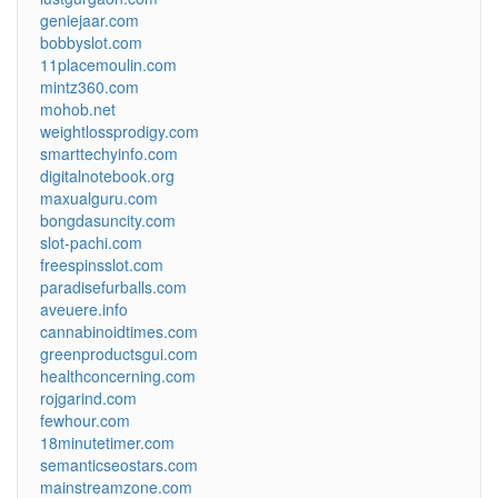
geniejaar.com
bobbyslot.com
11placemoulin.com
mintz360.com
mohob.net
weightlossprodigy.com
smarttechyinfo.com
digitalnotebook.org
maxualguru.com
bongdasuncity.com
slot-pachi.com
freespinsslot.com
paradisefurballs.com
aveuere.info
cannabinoidtimes.com
greenproductsgui.com
healthconcerning.com
rojgarind.com
fewhour.com
18minutetimer.com
semanticseostars.com
mainstreamzone.com