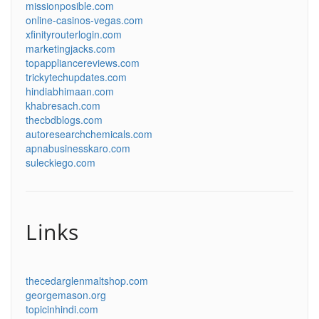
missionposible.com
online-casinos-vegas.com
xfinityrouterlogin.com
marketingjacks.com
topappliancereviews.com
trickytechupdates.com
hindiabhimaan.com
khabresach.com
thecbdblogs.com
autoresearchchemicals.com
apnabusinesskaro.com
suleckiego.com
Links
thecedarglenmaltshop.com
georgemason.org
topicinhindi.com