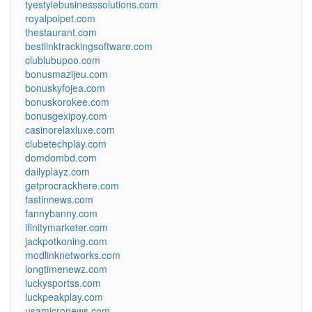
tyestylebusinesssolutions.com
royalpoipet.com
thestaurant.com
bestlinktrackingsoftware.com
clublubupoo.com
bonusmazijeu.com
bonuskyfojea.com
bonuskorokee.com
bonusgexipoy.com
casinorelaxluxe.com
clubetechplay.com
domdombd.com
dailyplayz.com
getprocrackhere.com
fastinnews.com
fannybanny.com
ifinitymarketer.com
jackpotkoning.com
modlinknetworks.com
longtimenewz.com
luckysportss.com
luckpeakplay.com
usamicronews.com