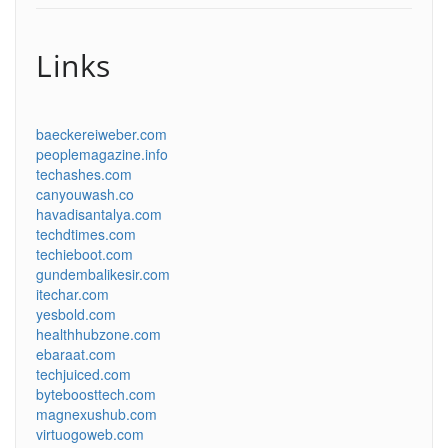
Links
baeckereiweber.com
peoplemagazine.info
techashes.com
canyouwash.co
havadisantalya.com
techdtimes.com
techieboot.com
gundembalikesir.com
itechar.com
yesbold.com
healthhubzone.com
ebaraat.com
techjuiced.com
byteboosttech.com
magnexushub.com
virtuogoweb.com