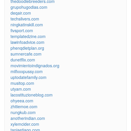
thedoodlebreeders.com
grupohugodias.com
deqair.com
techsilvers.com
ningkatinskill.com
fivsport.com
templatedzine.com
lawinfoadvice.com
phenqdietplan.org
sumnercafe.com
dunetflix.com
movimientoindignados.org
milfxxxpussy.com
uptodatefamily.com
musitop.com
utyam.com
lacostituzioneblog.com
ohyeea.com
zhitiemoe.com
nungkub.com
anotherindian.com
xylemcider.com
taniaetiago.com