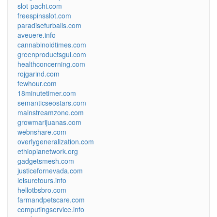
slot-pachi.com
freespinsslot.com
paradisefurballs.com
aveuere.info
cannabinoidtimes.com
greenproductsgui.com
healthconcerning.com
rojgarind.com
fewhour.com
18minutetimer.com
semanticseostars.com
mainstreamzone.com
growmarijuanas.com
webnshare.com
overlygeneralization.com
ethiopianetwork.org
gadgetsmesh.com
justicefornevada.com
leisuretours.info
hellotbsbro.com
farmandpetscare.com
computingservice.info