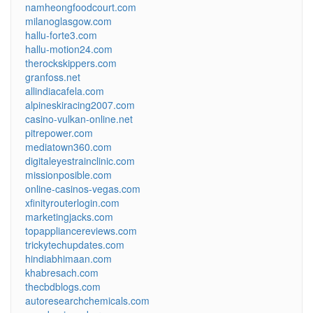
namheongfoodcourt.com
milanoglasgow.com
hallu-forte3.com
hallu-motion24.com
therockskippers.com
granfoss.net
allindiacafela.com
alpineskiracing2007.com
casino-vulkan-online.net
pitrepower.com
mediatown360.com
digitaleyestrainclinic.com
missionposible.com
online-casinos-vegas.com
xfinityrouterlogin.com
marketingjacks.com
topappliancereviews.com
trickytechupdates.com
hindiabhimaan.com
khabresach.com
thecbdblogs.com
autoresearchchemicals.com