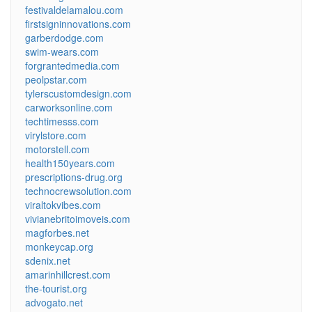
festivaldelamalou.com
firstsigninnovations.com
garberdodge.com
swim-wears.com
forgrantedmedia.com
peolpstar.com
tylerscustomdesign.com
carworksonline.com
techtimesss.com
virylstore.com
motorstell.com
health150years.com
prescriptions-drug.org
technocrewsolution.com
viraltokvibes.com
vivianebritoimoveis.com
magforbes.net
monkeycap.org
sdenix.net
amarinhillcrest.com
the-tourist.org
advogato.net