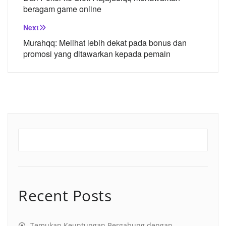
navigation
beragam game online
Next
Murahqq: Melihat lebih dekat pada bonus dan
promosi yang ditawarkan kepada pemain
Recent Posts
Temukan Keuntungan Bergabung dengan