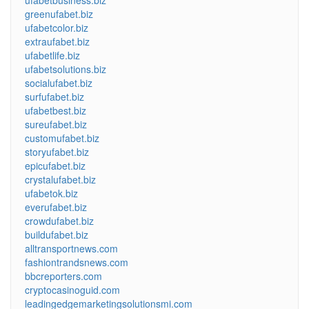
ufabetbusiness.biz
greenufabet.biz
ufabetcolor.biz
extraufabet.biz
ufabetlife.biz
ufabetsolutions.biz
socialufabet.biz
surfufabet.biz
ufabetbest.biz
sureufabet.biz
customufabet.biz
storyufabet.biz
epicufabet.biz
crystalufabet.biz
ufabetok.biz
everufabet.biz
crowdufabet.biz
buildufabet.biz
alltransportnews.com
fashiontrandsnews.com
bbcreporters.com
cryptocasinoguid.com
leadingedgemarketingsolutionsmi.com