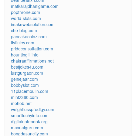
deanbeanxn.com
matkarajdhanigame.com
popthrone.com
world-slots.com
imakewebsolution.com
che-blog.com
pancakecoinz.com
flyfinley.com
prideconsultation.com
hountinglil.info
chakraaffirmations.net
bestjokes4u.com
lustgurgaon.com
geniejaar.com
bobbyslot.com
11placemoulin.com
mintz360.com
mohob.net
weightlossprodigy.com
smarttechyinfo.com
digitalnotebook.org
maxualguru.com
bongdasuncity.com