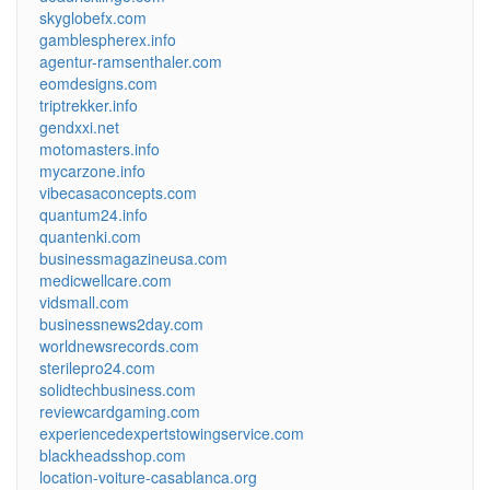
skyglobefx.com
gamblespherex.info
agentur-ramsenthaler.com
eomdesigns.com
triptrekker.info
gendxxi.net
motomasters.info
mycarzone.info
vibecasaconcepts.com
quantum24.info
quantenki.com
businessmagazineusa.com
medicwellcare.com
vidsmall.com
businessnews2day.com
worldnewsrecords.com
sterilepro24.com
solidtechbusiness.com
reviewcardgaming.com
experiencedexpertstowingservice.com
blackheadsshop.com
location-voiture-casablanca.org