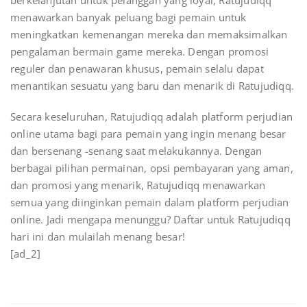
berkelanjutan untuk pelanggan yang loyal, Ratujudiqq
menawarkan banyak peluang bagi pemain untuk
meningkatkan kemenangan mereka dan memaksimalkan
pengalaman bermain game mereka. Dengan promosi
reguler dan penawaran khusus, pemain selalu dapat
menantikan sesuatu yang baru dan menarik di Ratujudiqq.
Secara keseluruhan, Ratujudiqq adalah platform perjudian
online utama bagi para pemain yang ingin menang besar
dan bersenang -senang saat melakukannya. Dengan
berbagai pilihan permainan, opsi pembayaran yang aman,
dan promosi yang menarik, Ratujudiqq menawarkan
semua yang diinginkan pemain dalam platform perjudian
online. Jadi mengapa menunggu? Daftar untuk Ratujudiqq
hari ini dan mulailah menang besar!
[ad_2]