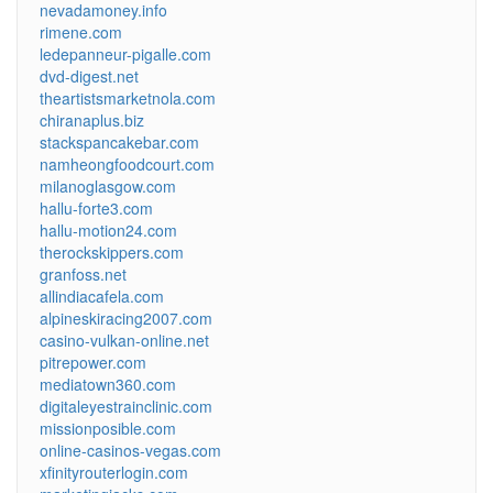
nevadamoney.info
rimene.com
ledepanneur-pigalle.com
dvd-digest.net
theartistsmarketnola.com
chiranaplus.biz
stackspancakebar.com
namheongfoodcourt.com
milanoglasgow.com
hallu-forte3.com
hallu-motion24.com
therockskippers.com
granfoss.net
allindiacafela.com
alpineskiracing2007.com
casino-vulkan-online.net
pitrepower.com
mediatown360.com
digitaleyestrainclinic.com
missionposible.com
online-casinos-vegas.com
xfinityrouterlogin.com