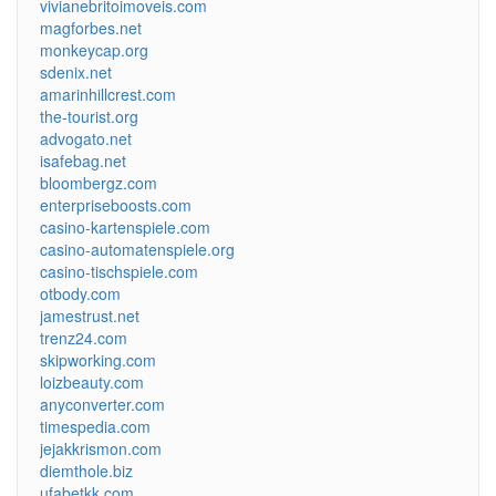
vivianebritoimoveis.com
magforbes.net
monkeycap.org
sdenix.net
amarinhillcrest.com
the-tourist.org
advogato.net
isafebag.net
bloombergz.com
enterpriseboosts.com
casino-kartenspiele.com
casino-automatenspiele.org
casino-tischspiele.com
otbody.com
jamestrust.net
trenz24.com
skipworking.com
loizbeauty.com
anyconverter.com
timespedia.com
jejakkrismon.com
diemthole.biz
ufabetkk.com