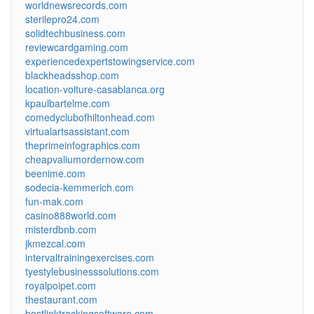
worldnewsrecords.com
sterilepro24.com
solidtechbusiness.com
reviewcardgaming.com
experiencedexpertstowingservice.com
blackheadsshop.com
location-voiture-casablanca.org
kpaulbartelme.com
comedyclubofhiltonhead.com
virtualartsassistant.com
theprimeinfographics.com
cheapvaliumordernow.com
beenime.com
sodecia-kemmerich.com
fun-mak.com
casino888world.com
misterdbnb.com
jkmezcal.com
intervaltrainingexercises.com
tyestylebusinesssolutions.com
royalpoipet.com
thestaurant.com
bestlinktrackingsoftware.com