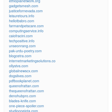
ethiopianetwork.org
gadgetsmesh.com
justicefornevada.com
leisuretours.info
hellotbsbro.com
farmandpetscare.com
computingservice.info
caiofracini.com
techpositive.info
unseonrang.com
pak-urdu-poetry.com
blogcetra.com
internetmarketingsolutions.co
ollystvs.com
globalnewscx.com
dogslives.com
pdfbookplanet.com
queenofrattan.com
thequeenofrattan.com
denohubpro.com
blades-knife.com
one-piece-spoiler.com
studiooneiota.com