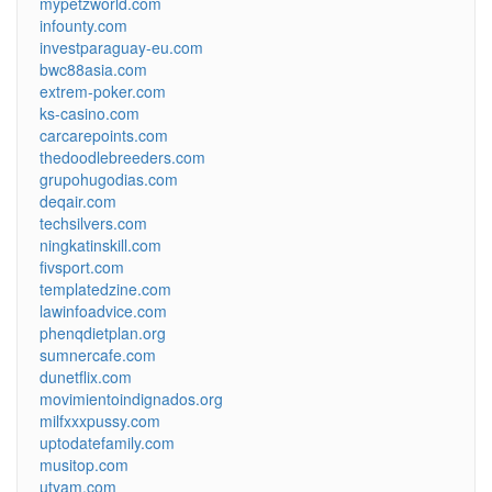
mypetzworld.com
infounty.com
investparaguay-eu.com
bwc88asia.com
extrem-poker.com
ks-casino.com
carcarepoints.com
thedoodlebreeders.com
grupohugodias.com
deqair.com
techsilvers.com
ningkatinskill.com
fivsport.com
templatedzine.com
lawinfoadvice.com
phenqdietplan.org
sumnercafe.com
dunetflix.com
movimientoindignados.org
milfxxxpussy.com
uptodatefamily.com
musitop.com
utyam.com