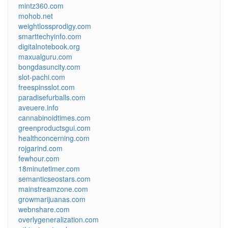
mintz360.com
mohob.net
weightlossprodigy.com
smarttechyinfo.com
digitalnotebook.org
maxualguru.com
bongdasuncity.com
slot-pachi.com
freespinsslot.com
paradisefurballs.com
aveuere.info
cannabinoidtimes.com
greenproductsgui.com
healthconcerning.com
rojgarind.com
fewhour.com
18minutetimer.com
semanticseostars.com
mainstreamzone.com
growmarijuanas.com
webnshare.com
overlygeneralization.com