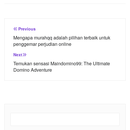
Post
Previous
navigation
Mengapa murahqq adalah pilihan terbaik untuk
penggemar perjudian online
Next
Temukan sensasi Maindomino99: The Ultimate
Domino Adventure