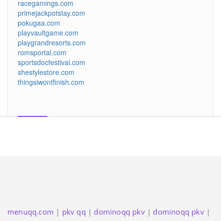
racegamings.com
primejackpotstay.com
pokugaa.com
playvaultgame.com
playgrandresorts.com
romsportal.com
sportsdocfestival.com
shestylestore.com
thingsiwontfinish.com
menuqq.com
|
pkv qq
|
dominoqq pkv
|
dominoqq pkv
|