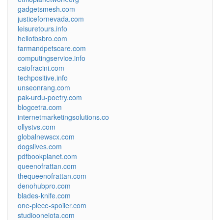
gadgetsmesh.com
justicefornevada.com
leisuretours.info
hellotbsbro.com
farmandpetscare.com
computingservice.info
caiofracini.com
techpositive.info
unseonrang.com
pak-urdu-poetry.com
blogcetra.com
internetmarketingsolutions.co
ollystvs.com
globalnewscx.com
dogslives.com
pdfbookplanet.com
queenofrattan.com
thequeenofrattan.com
denohubpro.com
blades-knife.com
one-piece-spoiler.com
studiooneiota.com