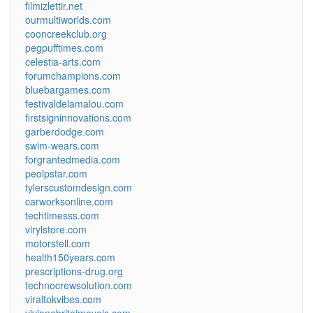
filmizlettir.net
ourmultiworlds.com
cooncreekclub.org
pegpufftimes.com
celestia-arts.com
forumchampions.com
bluebargames.com
festivaldelamalou.com
firstsigninnovations.com
garberdodge.com
swim-wears.com
forgrantedmedia.com
peolpstar.com
tylerscustomdesign.com
carworksonline.com
techtimesss.com
virylstore.com
motorstell.com
health150years.com
prescriptions-drug.org
technocrewsolution.com
viraltokvibes.com