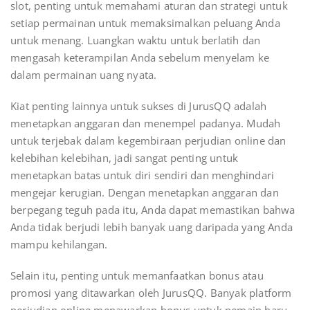
slot, penting untuk memahami aturan dan strategi untuk
setiap permainan untuk memaksimalkan peluang Anda
untuk menang. Luangkan waktu untuk berlatih dan
mengasah keterampilan Anda sebelum menyelam ke
dalam permainan uang nyata.
Kiat penting lainnya untuk sukses di JurusQQ adalah
menetapkan anggaran dan menempel padanya. Mudah
untuk terjebak dalam kegembiraan perjudian online dan
kelebihan kelebihan, jadi sangat penting untuk
menetapkan batas untuk diri sendiri dan menghindari
mengejar kerugian. Dengan menetapkan anggaran dan
berpegang teguh pada itu, Anda dapat memastikan bahwa
Anda tidak berjudi lebih banyak uang daripada yang Anda
mampu kehilangan.
Selain itu, penting untuk memanfaatkan bonus atau
promosi yang ditawarkan oleh JurusQQ. Banyak platform