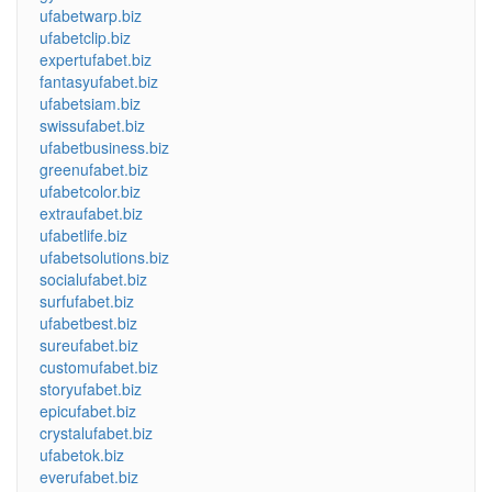
ufabetwarp.biz
ufabetclip.biz
expertufabet.biz
fantasyufabet.biz
ufabetsiam.biz
swissufabet.biz
ufabetbusiness.biz
greenufabet.biz
ufabetcolor.biz
extraufabet.biz
ufabetlife.biz
ufabetsolutions.biz
socialufabet.biz
surfufabet.biz
ufabetbest.biz
sureufabet.biz
customufabet.biz
storyufabet.biz
epicufabet.biz
crystalufabet.biz
ufabetok.biz
everufabet.biz