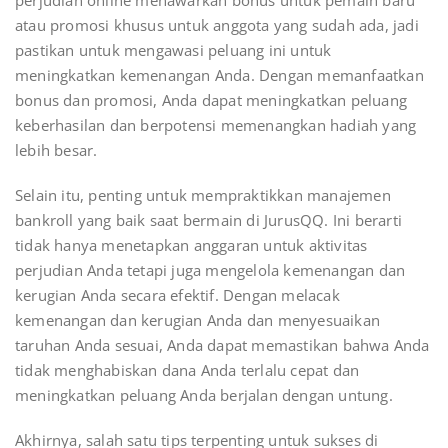
perjudian online menawarkan bonus untuk pemain baru
atau promosi khusus untuk anggota yang sudah ada, jadi
pastikan untuk mengawasi peluang ini untuk
meningkatkan kemenangan Anda. Dengan memanfaatkan
bonus dan promosi, Anda dapat meningkatkan peluang
keberhasilan dan berpotensi memenangkan hadiah yang
lebih besar.
Selain itu, penting untuk mempraktikkan manajemen
bankroll yang baik saat bermain di JurusQQ. Ini berarti
tidak hanya menetapkan anggaran untuk aktivitas
perjudian Anda tetapi juga mengelola kemenangan dan
kerugian Anda secara efektif. Dengan melacak
kemenangan dan kerugian Anda dan menyesuaikan
taruhan Anda sesuai, Anda dapat memastikan bahwa Anda
tidak menghabiskan dana Anda terlalu cepat dan
meningkatkan peluang Anda berjalan dengan untung.
Akhirnya, salah satu tips terpenting untuk sukses di