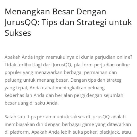
Menangkan Besar Dengan
JurusQQ: Tips dan Strategi untuk
Sukses
Apakah Anda ingin memukulnya di dunia perjudian online?
Tidak terlihat lagi dari JurusQQ, platform perjudian online
populer yang menawarkan berbagai permainan dan
peluang untuk menang besar. Dengan tips dan strategi
yang tepat, Anda dapat meningkatkan peluang
keberhasilan Anda dan berjalan pergi dengan sejumlah
besar uang di saku Anda.
Salah satu tips pertama untuk sukses di JurusQQ adalah
membiasakan diri dengan berbagai game yang ditawarkan
di platform. Apakah Anda lebih suka poker, blackjack, atau