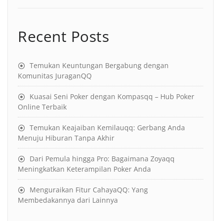
Recent Posts
Temukan Keuntungan Bergabung dengan
Komunitas JuraganQQ
Kuasai Seni Poker dengan Kompasqq – Hub Poker
Online Terbaik
Temukan Keajaiban Kemilauqq: Gerbang Anda
Menuju Hiburan Tanpa Akhir
Dari Pemula hingga Pro: Bagaimana Zoyaqq
Meningkatkan Keterampilan Poker Anda
Menguraikan Fitur CahayaQQ: Yang
Membedakannya dari Lainnya