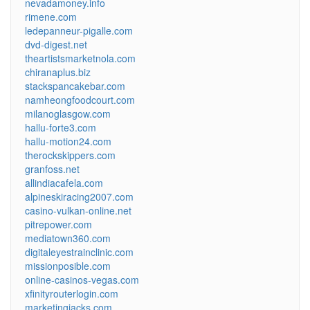
nevadamoney.info
rimene.com
ledepanneur-pigalle.com
dvd-digest.net
theartistsmarketnola.com
chiranaplus.biz
stackspancakebar.com
namheongfoodcourt.com
milanoglasgow.com
hallu-forte3.com
hallu-motion24.com
therockskippers.com
granfoss.net
allindiacafela.com
alpineskiracing2007.com
casino-vulkan-online.net
pitrepower.com
mediatown360.com
digitaleyestrainclinic.com
missionposible.com
online-casinos-vegas.com
xfinityrouterlogin.com
marketingjacks.com