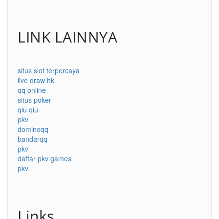
LINK LAINNYA
situs slot terpercaya
live draw hk
qq online
situs poker
qiu qiu
pkv
dominoqq
bandarqq
pkv
daftar pkv games
pkv
Links