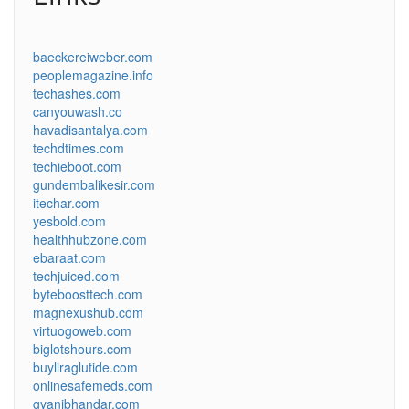
baeckereiweber.com
peoplemagazine.info
techashes.com
canyouwash.co
havadisantalya.com
techdtimes.com
techieboot.com
gundembalikesir.com
itechar.com
yesbold.com
healthhubzone.com
ebaraat.com
techjuiced.com
byteboosttech.com
magnexushub.com
virtuogoweb.com
biglotshours.com
buyliraglutide.com
onlinesafemeds.com
gyanibhandar.com