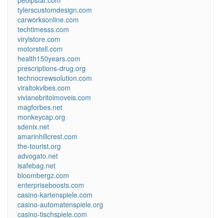
peolpstar.com
tylerscustomdesign.com
carworksonline.com
techtimesss.com
virylstore.com
motorstell.com
health150years.com
prescriptions-drug.org
technocrewsolution.com
viraltokvibes.com
vivianebritoimoveis.com
magforbes.net
monkeycap.org
sdenix.net
amarinhillcrest.com
the-tourist.org
advogato.net
isafebag.net
bloombergz.com
enterpriseboosts.com
casino-kartenspiele.com
casino-automatenspiele.org
casino-tischspiele.com