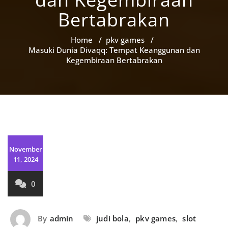
Situs Poker Online
menawarkan banyak
Bertabrakan
keuntungan. Dapatkan
dengan Banyak
lebih banyak peluang
Keuntungan
menang dan bonus
Home
/
pkv games
/
Masuki Dunia Divaqq: Tempat Keanggunan dan
menarik setiap hari.
Kegembiraan Bertabrakan
November
11, 2024
0
By
admin
judi bola
,
pkv games
,
slot