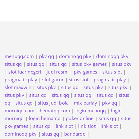
menuqq.com
|
pkv qq
|
dominoqq pkv
|
dominoqq pkv
|
situs qq
|
situs qq
|
situs qq
|
situs pkv games
|
situs pkv
|
slot luar negeri
|
judi resmi
|
pkv games
|
situs slot
|
pragmatic play
|
slot gacor
|
situs slot
|
pragmatic play
|
slot maxwin
|
situs pkv
|
situs qq
|
situs pkv
|
situs pkv
|
situs pkv
|
situs qq
|
situs qq
|
situs qq
|
situs qq
|
situs
qq
|
situs qq
|
situs judi bola
|
mix parlay
|
pkv qq
|
murniqq.com
|
hematqq.com
|
login menuqq
|
login
murniqq
|
login hematqq
|
poker online
|
situs qq
|
situs
pkv games
|
situs qq
|
link slot
|
link slot
|
link slot
|
dominoqq pkv
|
situs qq
|
bandarqq
|