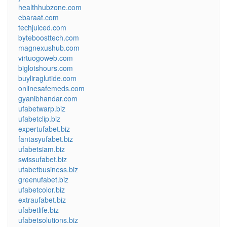
healthhubzone.com
ebaraat.com
techjuiced.com
byteboosttech.com
magnexushub.com
virtuogoweb.com
biglotshours.com
buyliraglutide.com
onlinesafemeds.com
gyanibhandar.com
ufabetwarp.biz
ufabetclip.biz
expertufabet.biz
fantasyufabet.biz
ufabetsiam.biz
swissufabet.biz
ufabetbusiness.biz
greenufabet.biz
ufabetcolor.biz
extraufabet.biz
ufabetlife.biz
ufabetsolutions.biz