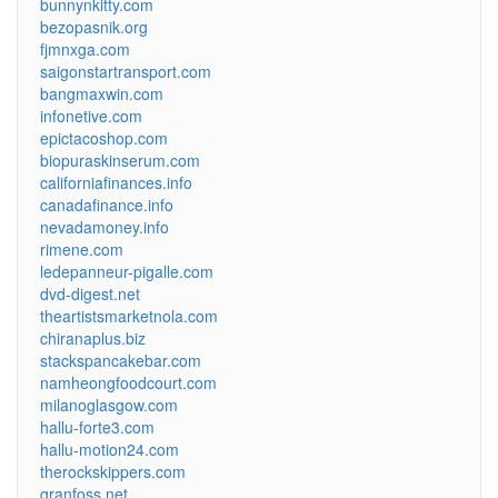
bunnynkitty.com
bezopasnik.org
fjmnxga.com
saigonstartransport.com
bangmaxwin.com
infonetive.com
epictacoshop.com
biopuraskinserum.com
californiafinances.info
canadafinance.info
nevadamoney.info
rimene.com
ledepanneur-pigalle.com
dvd-digest.net
theartistsmarketnola.com
chiranaplus.biz
stackspancakebar.com
namheongfoodcourt.com
milanoglasgow.com
hallu-forte3.com
hallu-motion24.com
therockskippers.com
granfoss.net