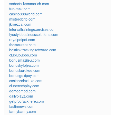
sodecia-kemmerich.com
fun-mak.com
casino888world.com
misterdbnb.com
jkmezcal.com
intervaltrainingexercises.com
tyestylebusinesssolutions.com
royalpoipet.com
thestaurant.com
bestlinktrackingsoftware.com
clublubupoo.com
bonusmazijeu.com
bonuskyfojea.com
bonuskorokee.com
bonusgexipoy.com
casinorelaxluxe.com
clubetechplay.com
domdombd.com
dailyplayz.com
getprocrackhere.com
fastinnews.com
fannybanny.com