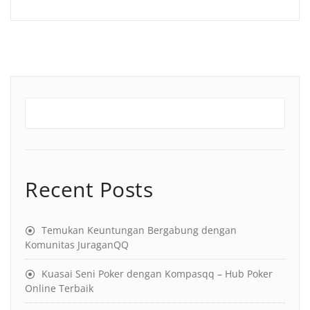
Recent Posts
Temukan Keuntungan Bergabung dengan
Komunitas JuraganQQ
Kuasai Seni Poker dengan Kompasqq – Hub Poker
Online Terbaik