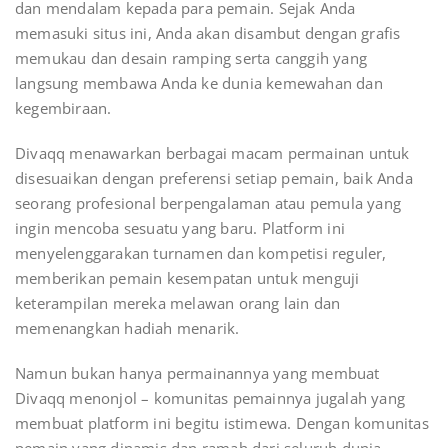
dan mendalam kepada para pemain. Sejak Anda
memasuki situs ini, Anda akan disambut dengan grafis
memukau dan desain ramping serta canggih yang
langsung membawa Anda ke dunia kemewahan dan
kegembiraan.
Divaqq menawarkan berbagai macam permainan untuk
disesuaikan dengan preferensi setiap pemain, baik Anda
seorang profesional berpengalaman atau pemula yang
ingin mencoba sesuatu yang baru. Platform ini
menyelenggarakan turnamen dan kompetisi reguler,
memberikan pemain kesempatan untuk menguji
keterampilan mereka melawan orang lain dan
memenangkan hadiah menarik.
Namun bukan hanya permainannya yang membuat
Divaqq menonjol – komunitas pemainnya jugalah yang
membuat platform ini begitu istimewa. Dengan komunitas