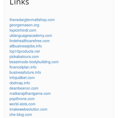
Links
thecedarglenmaltshop.com
georgemason.org
topicinhindi.com
uklanguageacademy.com
lindehealthcarefree.com
allbusinessjobs.info
top10products.net
pickabatours.com
beastmode-bodybuilding.com
financelplan.info
businessfuture.info
infojudibet.com
cbdmap.info
deanbeanxn.com
matkarajdhanigame.com
popthrone.com
world-slots.com
imakewebsolution.com
che-blog.com