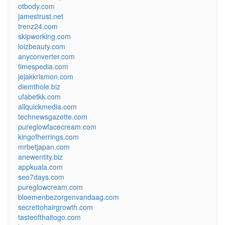
otbody.com
jamestrust.net
trenz24.com
skipworking.com
loizbeauty.com
anyconverter.com
timespedia.com
jejakkrismon.com
diemthole.biz
ufabetkk.com
allquickmedia.com
technewsgazette.com
pureglowfacecream.com
kingofherrings.com
mrbetjapan.com
anewentity.biz
appkuala.com
seo7days.com
pureglowcream.com
bloemenbezorgenvandaag.com
secrettohairgrowth.com
tasteofthaitogo.com