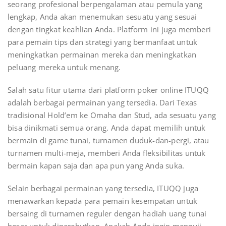
seorang profesional berpengalaman atau pemula yang
lengkap, Anda akan menemukan sesuatu yang sesuai
dengan tingkat keahlian Anda. Platform ini juga memberi
para pemain tips dan strategi yang bermanfaat untuk
meningkatkan permainan mereka dan meningkatkan
peluang mereka untuk menang.
Salah satu fitur utama dari platform poker online ITUQQ
adalah berbagai permainan yang tersedia. Dari Texas
tradisional Hold’em ke Omaha dan Stud, ada sesuatu yang
bisa dinikmati semua orang. Anda dapat memilih untuk
bermain di game tunai, turnamen duduk-dan-pergi, atau
turnamen multi-meja, memberi Anda fleksibilitas untuk
bermain kapan saja dan apa pun yang Anda suka.
Selain berbagai permainan yang tersedia, ITUQQ juga
menawarkan kepada para pemain kesempatan untuk
bersaing di turnamen reguler dengan hadiah uang tunai