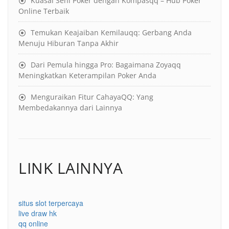
Kuasai Seni Poker dengan Kompasqq – Hub Poker
Online Terbaik
Temukan Keajaiban Kemilauqq: Gerbang Anda
Menuju Hiburan Tanpa Akhir
Dari Pemula hingga Pro: Bagaimana Zoyaqq
Meningkatkan Keterampilan Poker Anda
Menguraikan Fitur CahayaQQ: Yang
Membedakannya dari Lainnya
LINK LAINNYA
situs slot terpercaya
live draw hk
qq online