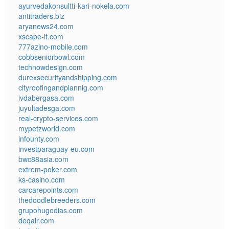
ayurvedakonsultti-kari-nokela.com
antitraders.biz
aryanews24.com
xscape-it.com
777azino-mobile.com
cobbseniorbowl.com
technowdesign.com
durexsecurityandshipping.com
cityroofingandplannig.com
ivdabergasa.com
juyultadesga.com
real-crypto-services.com
mypetzworld.com
infounty.com
investparaguay-eu.com
bwc88asia.com
extrem-poker.com
ks-casino.com
carcarepoints.com
thedoodlebreeders.com
grupohugodias.com
deqair.com