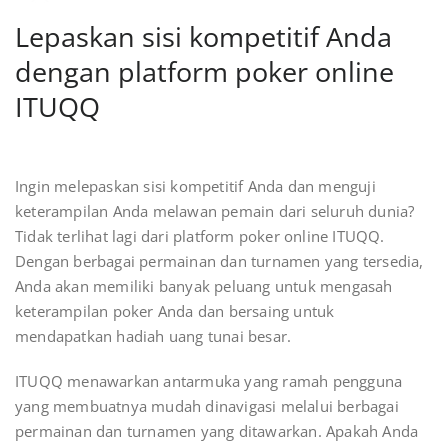
Lepaskan sisi kompetitif Anda
dengan platform poker online
ITUQQ
Ingin melepaskan sisi kompetitif Anda dan menguji
keterampilan Anda melawan pemain dari seluruh dunia?
Tidak terlihat lagi dari platform poker online ITUQQ.
Dengan berbagai permainan dan turnamen yang tersedia,
Anda akan memiliki banyak peluang untuk mengasah
keterampilan poker Anda dan bersaing untuk
mendapatkan hadiah uang tunai besar.
ITUQQ menawarkan antarmuka yang ramah pengguna
yang membuatnya mudah dinavigasi melalui berbagai
permainan dan turnamen yang ditawarkan. Apakah Anda