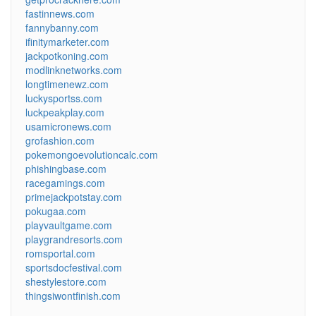
fastinnews.com
fannybanny.com
ifinitymarketer.com
jackpotkoning.com
modlinknetworks.com
longtimenewz.com
luckysportss.com
luckpeakplay.com
usamicronews.com
grofashion.com
pokemongoevolutioncalc.com
phishingbase.com
racegamings.com
primejackpotstay.com
pokugaa.com
playvaultgame.com
playgrandresorts.com
romsportal.com
sportsdocfestival.com
shestylestore.com
thingsiwontfinish.com