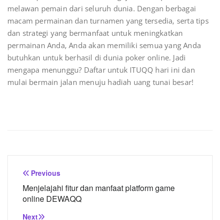
melawan pemain dari seluruh dunia. Dengan berbagai
macam permainan dan turnamen yang tersedia, serta tips
dan strategi yang bermanfaat untuk meningkatkan
permainan Anda, Anda akan memiliki semua yang Anda
butuhkan untuk berhasil di dunia poker online. Jadi
mengapa menunggu? Daftar untuk ITUQQ hari ini dan
mulai bermain jalan menuju hadiah uang tunai besar!
Post
Previous
navigation
Menjelajahi fitur dan manfaat platform game
online DEWAQQ
Next