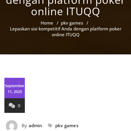
Situs Poker Online
menawarkan banyak
online ITUQQ
keuntungan. Dapatkan
dengan Banyak
lebih banyak peluang
Keuntungan
menang dan bonus
Home
/
pkv games
/
Lepaskan sisi kompetitif Anda dengan platform poker
menarik setiap hari.
online ITUQQ
September
11, 2025
0
By
admin
pkv games