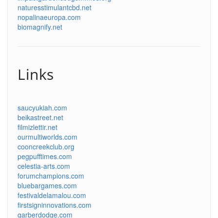
naturesstimulantcbd.net
nopalinaeuropa.com
biomagnify.net
Links
saucyukiah.com
beikastreet.net
filmizlettir.net
ourmultiworlds.com
cooncreekclub.org
pegpufftimes.com
celestia-arts.com
forumchampions.com
bluebargames.com
festivaldelamalou.com
firstsigninnovations.com
garberdodge.com