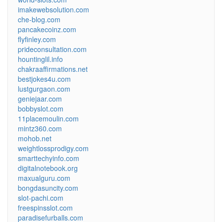
imakewebsolution.com
che-blog.com
pancakecoinz.com
flyfinley.com
prideconsultation.com
hountinglil.info
chakraaffirmations.net
bestjokes4u.com
lustgurgaon.com
geniejaar.com
bobbyslot.com
11placemoulin.com
mintz360.com
mohob.net
weightlossprodigy.com
smarttechyinfo.com
digitalnotebook.org
maxualguru.com
bongdasuncity.com
slot-pachi.com
freespinsslot.com
paradisefurballs.com