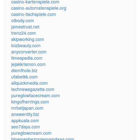
casino-kartenspiele.com
casino-automatenspiele.org
casino-tischspiele.com
otbody.com
jamestrust.net
trenz24.com
skipworking.com
loizbeauty.com
anyconverter.com
timespedia.com
jejakkrismon.com
diemthole.biz
ufabetkk.com
allquickmedia.com
technewsgazette.com
pureglowfacecream.com
kingofherrings.com
mrbetjapan.com
anewentity.biz
appkuala.com
seo7days.com
pureglowcream.com
bloemenbezorgenvandaag.com