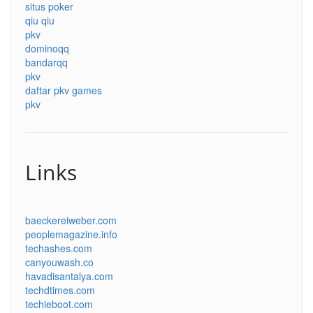
situs poker
qiu qiu
pkv
dominoqq
bandarqq
pkv
daftar pkv games
pkv
Links
baeckereiweber.com
peoplemagazine.info
techashes.com
canyouwash.co
havadisantalya.com
techdtimes.com
techieboot.com