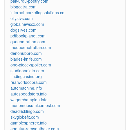
pak-urdu-poetry.com
blogcetra.com
internetmarketingsolutions.co
ollystvs.com
globalnewscx.com
dogslives.com
pdfbookplanet.com
queenofrattan.com
thequeenofrattan.com
denohubpro.com
blades-knife.com
one-piece-spoiler.com
studiooneiota.com
findingcasino.org
realworldcobra.com
automachine.info
autospeedsters.info
wagerchampion.info
monomousumicontest.com
deadricklingo.com
skyglobefx.com
gamblespherex.info
agentur-ramsenthaler.com