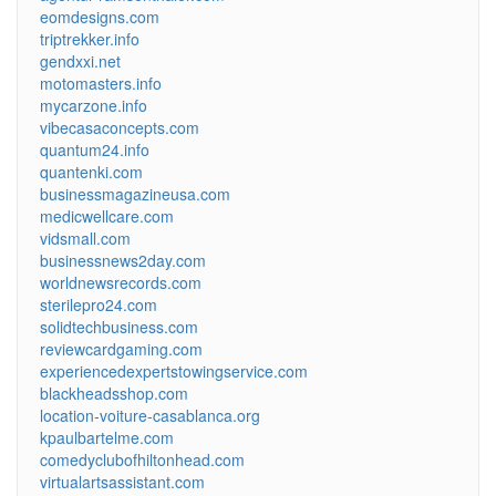
eomdesigns.com
triptrekker.info
gendxxi.net
motomasters.info
mycarzone.info
vibecasaconcepts.com
quantum24.info
quantenki.com
businessmagazineusa.com
medicwellcare.com
vidsmall.com
businessnews2day.com
worldnewsrecords.com
sterilepro24.com
solidtechbusiness.com
reviewcardgaming.com
experiencedexpertstowingservice.com
blackheadsshop.com
location-voiture-casablanca.org
kpaulbartelme.com
comedyclubofhiltonhead.com
virtualartsassistant.com