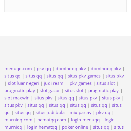
menuqq.com
|
pkv qq
|
dominoqq pkv
|
dominoqq pkv
|
situs qq
|
situs qq
|
situs qq
|
situs pkv games
|
situs pkv
|
slot luar negeri
|
judi resmi
|
pkv games
|
situs slot
|
pragmatic play
|
slot gacor
|
situs slot
|
pragmatic play
|
slot maxwin
|
situs pkv
|
situs qq
|
situs pkv
|
situs pkv
|
situs pkv
|
situs qq
|
situs qq
|
situs qq
|
situs qq
|
situs
qq
|
situs qq
|
situs judi bola
|
mix parlay
|
pkv qq
|
murniqq.com
|
hematqq.com
|
login menuqq
|
login
murniqq
|
login hematqq
|
poker online
|
situs qq
|
situs