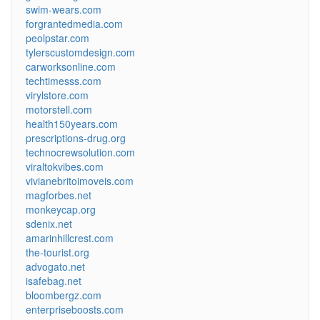
swim-wears.com
forgrantedmedia.com
peolpstar.com
tylerscustomdesign.com
carworksonline.com
techtimesss.com
virylstore.com
motorstell.com
health150years.com
prescriptions-drug.org
technocrewsolution.com
viraltokvibes.com
vivianebritoimoveis.com
magforbes.net
monkeycap.org
sdenix.net
amarinhillcrest.com
the-tourist.org
advogato.net
isafebag.net
bloombergz.com
enterpriseboosts.com