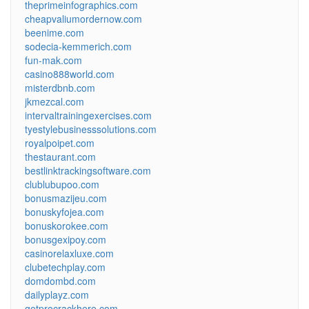
theprimeinfographics.com
cheapvaliumordernow.com
beenime.com
sodecia-kemmerich.com
fun-mak.com
casino888world.com
misterdbnb.com
jkmezcal.com
intervaltrainingexercises.com
tyestylebusinesssolutions.com
royalpoipet.com
thestaurant.com
bestlinktrackingsoftware.com
clublubupoo.com
bonusmazijeu.com
bonuskyfojea.com
bonuskorokee.com
bonusgexipoy.com
casinorelaxluxe.com
clubetechplay.com
domdombd.com
dailyplayz.com
getprocrackhere.com