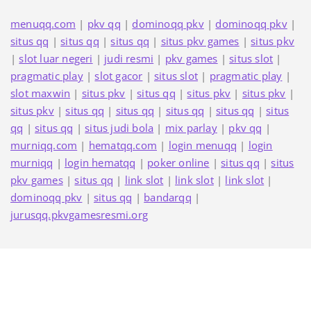
menuqq.com
|
pkv qq
|
dominoqq pkv
|
dominoqq pkv
|
situs qq
|
situs qq
|
situs qq
|
situs pkv games
|
situs pkv
|
slot luar negeri
|
judi resmi
|
pkv games
|
situs slot
|
pragmatic play
|
slot gacor
|
situs slot
|
pragmatic play
|
slot maxwin
|
situs pkv
|
situs qq
|
situs pkv
|
situs pkv
|
situs pkv
|
situs qq
|
situs qq
|
situs qq
|
situs qq
|
situs
qq
|
situs qq
|
situs judi bola
|
mix parlay
|
pkv qq
|
murniqq.com
|
hematqq.com
|
login menuqq
|
login
murniqq
|
login hematqq
|
poker online
|
situs qq
|
situs
pkv games
|
situs qq
|
link slot
|
link slot
|
link slot
|
dominoqq pkv
|
situs qq
|
bandarqq
|
jurusqq.pkvgamesresmi.org
Proudly powered by
WordPress
| Theme:
Appointee
by