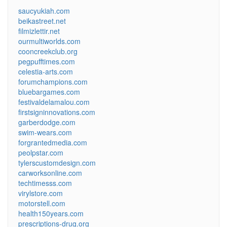
saucyukiah.com
beikastreet.net
filmizlettir.net
ourmultiworlds.com
cooncreekclub.org
pegpufftimes.com
celestia-arts.com
forumchampions.com
bluebargames.com
festivaldelamalou.com
firstsigninnovations.com
garberdodge.com
swim-wears.com
forgrantedmedia.com
peolpstar.com
tylerscustomdesign.com
carworksonline.com
techtimesss.com
virylstore.com
motorstell.com
health150years.com
prescriptions-drug.org