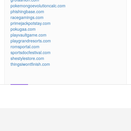
pokemongoevolutioncalc.com
phishingbase.com
racegamings.com
primejackpotstay.com
pokugaa.com
playvaultgame.com
playgrandresorts.com
romsportal.com
sportsdocfestival.com
shestylestore.com
thingsiwontfinish.com