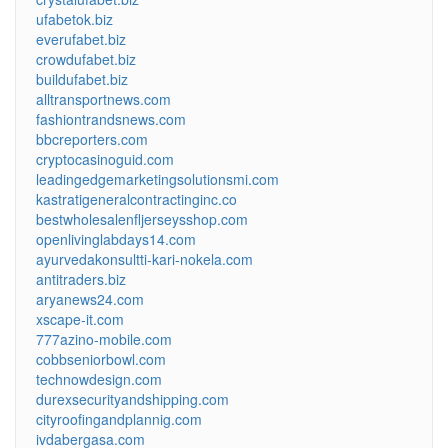
ufabetok.biz
everufabet.biz
crowdufabet.biz
buildufabet.biz
alltransportnews.com
fashiontrandsnews.com
bbcreporters.com
cryptocasinoguid.com
leadingedgemarketingsolutionsmi.com
kastratigeneralcontractinginc.co
bestwholesalenfljerseysshop.com
openlivinglabdays14.com
ayurvedakonsultti-kari-nokela.com
antitraders.biz
aryanews24.com
xscape-it.com
777azino-mobile.com
cobbseniorbowl.com
technowdesign.com
durexsecurityandshipping.com
cityroofingandplannig.com
ivdabergasa.com