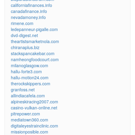
californiafinances.info
canadafinance.info
nevadamoney.info
rimene.com
ledepanneur-pigalle.com
dvd-digest.net
theartistsmarketnola.com
chiranaplus.biz
stackspancakebar.com
namheongfoodcourt.com
milanoglasgow.com
hallu-forte3.com
hallu-motion24.com
therockskippers.com
granfoss.net
allindiacafela.com
alpineskiracing2007.com
casino-vulkan-online.net
pitrepower.com
mediatown360.com
digitaleyestrainclinic.com
missionposible.com