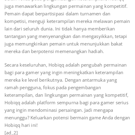
juga menawarkan lingkungan permainan yang kompetitif.
Pemain dapat berpartisipasi dalam turnamen dan
kompetisi, menguji keterampilan mereka melawan pemain
lain dari seluruh dunia. Ini tidak hanya memberikan
tantangan yang menyenangkan dan mengasyikkan, tetapi
juga memungkinkan pemain untuk menunjukkan bakat
mereka dan berpotensi memenangkan hadiah.
Secara keseluruhan, Hobiqq adalah pengubah permainan
bagi para gamer yang ingin meningkatkan keterampilan
mereka ke level berikutnya. Dengan antarmuka yang
ramah pengguna, fokus pada pengembangan
keterampilan, dan lingkungan permainan yang kompetitif,
Hobiqq adalah platform sempurna bagi para gamer serius
yang ingin mendominasi persaingan. Jadi mengapa
menunggu? Keluarkan potensi bermain game Anda dengan
Hobiqq hari ini!
[ad_2]