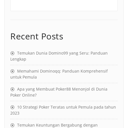
Recent Posts
Temukan Dunia Domino99 yang Seru: Panduan
Lengkap
Memahami Dominoqq: Panduan Komprehensif
untuk Pemula
Apa yang Membuat Poker88 Menonjol di Dunia
Poker Online?
10 Strategi Poker Teratas untuk Pemula pada tahun
2023
Temukan Keuntungan Bergabung dengan