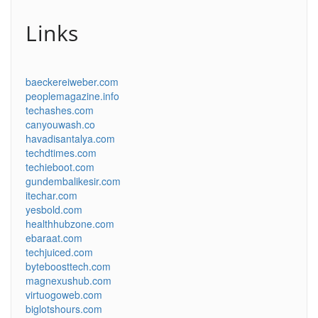
Links
baeckereiweber.com
peoplemagazine.info
techashes.com
canyouwash.co
havadisantalya.com
techdtimes.com
techieboot.com
gundembalikesir.com
itechar.com
yesbold.com
healthhubzone.com
ebaraat.com
techjuiced.com
byteboosttech.com
magnexushub.com
virtuogoweb.com
biglotshours.com