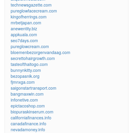
technewsgazette.com
pureglowfacecream.com
kingofherrings.com
mrbetjapan.com
anewentity.biz
appkuala.com
seo7days.com
pureglowcream.com
bloemenbezorgenvandaag.com
secrettohairgrowth.com
tasteofthaitogo.com
bunnynkitty.com
bezopasnik.org
fjmnxga.com
saigonstartransport.com
bangmaxwin.com
infonetive.com
epictacoshop.com
biopuraskinserum.com
californiafinances.info
canadafinance.info
nevadamoney.info