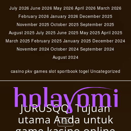
Skip
July 2026
June 2026
May 2026
April 2026
March 2026
to
content
February 2026
January 2026
December 2025
November 2025
October 2025
September 2025
August 2025
July 2025
June 2025
May 2025
April 2025
March 2025
February 2025
January 2025
December 2024
November 2024
October 2024
September 2024
August 2024
casino
pkv games
slot
sportbook
togel
Uncategorized
JURUSQQ: Tujuan
utama Anda untuk
PKV Games: Bermain di
Mainkan PKV Games di
TOGGLE NAVIGATION
situs poker online yang
game kasino online