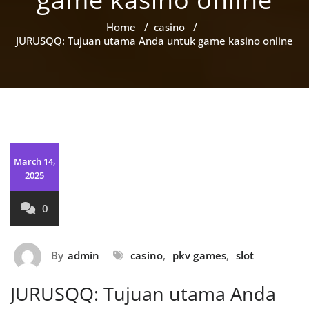
Situs Poker Online
menawarkan banyak
keuntungan. Dapatkan
dengan Banyak
Home
/
casino
/
lebih banyak peluang
JURUSQQ: Tujuan utama Anda untuk game kasino online
Keuntungan
menang dan bonus
menarik setiap hari.
March 14,
2025
0
By
admin
casino
,
pkv games
,
slot
JURUSQQ: Tujuan utama Anda