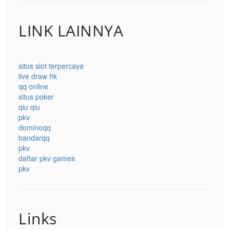
LINK LAINNYA
situs slot terpercaya
live draw hk
qq online
situs poker
qiu qiu
pkv
dominoqq
bandarqq
pkv
daftar pkv games
pkv
Links