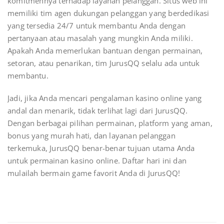
komitmennya terhadap layanan pelanggan. Situs web ini
memiliki tim agen dukungan pelanggan yang berdedikasi
yang tersedia 24/7 untuk membantu Anda dengan
pertanyaan atau masalah yang mungkin Anda miliki.
Apakah Anda memerlukan bantuan dengan permainan,
setoran, atau penarikan, tim JurusQQ selalu ada untuk
membantu.
Jadi, jika Anda mencari pengalaman kasino online yang
andal dan menarik, tidak terlihat lagi dari JurusQQ.
Dengan berbagai pilihan permainan, platform yang aman,
bonus yang murah hati, dan layanan pelanggan
terkemuka, JurusQQ benar-benar tujuan utama Anda
untuk permainan kasino online. Daftar hari ini dan
mulailah bermain game favorit Anda di JurusQQ!