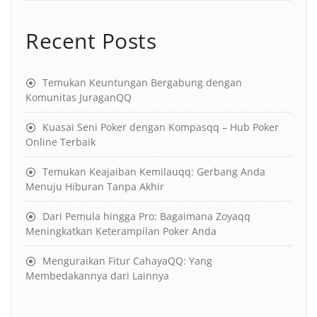
Recent Posts
Temukan Keuntungan Bergabung dengan
Komunitas JuraganQQ
Kuasai Seni Poker dengan Kompasqq – Hub Poker
Online Terbaik
Temukan Keajaiban Kemilauqq: Gerbang Anda
Menuju Hiburan Tanpa Akhir
Dari Pemula hingga Pro: Bagaimana Zoyaqq
Meningkatkan Keterampilan Poker Anda
Menguraikan Fitur CahayaQQ: Yang
Membedakannya dari Lainnya