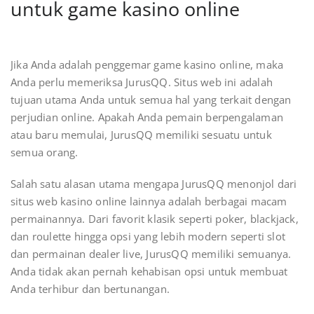
untuk game kasino online
Jika Anda adalah penggemar game kasino online, maka
Anda perlu memeriksa JurusQQ. Situs web ini adalah
tujuan utama Anda untuk semua hal yang terkait dengan
perjudian online. Apakah Anda pemain berpengalaman
atau baru memulai, JurusQQ memiliki sesuatu untuk
semua orang.
Salah satu alasan utama mengapa JurusQQ menonjol dari
situs web kasino online lainnya adalah berbagai macam
permainannya. Dari favorit klasik seperti poker, blackjack,
dan roulette hingga opsi yang lebih modern seperti slot
dan permainan dealer live, JurusQQ memiliki semuanya.
Anda tidak akan pernah kehabisan opsi untuk membuat
Anda terhibur dan bertunangan.