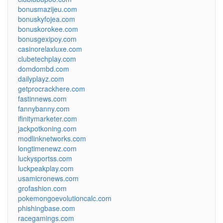
bonusmazijeu.com
bonuskyfojea.com
bonuskorokee.com
bonusgexipoy.com
casinorelaxluxe.com
clubetechplay.com
domdombd.com
dailyplayz.com
getprocrackhere.com
fastinnews.com
fannybanny.com
ifinitymarketer.com
jackpotkoning.com
modlinknetworks.com
longtimenewz.com
luckysportss.com
luckpeakplay.com
usamicronews.com
grofashion.com
pokemongoevolutioncalc.com
phishingbase.com
racegamings.com