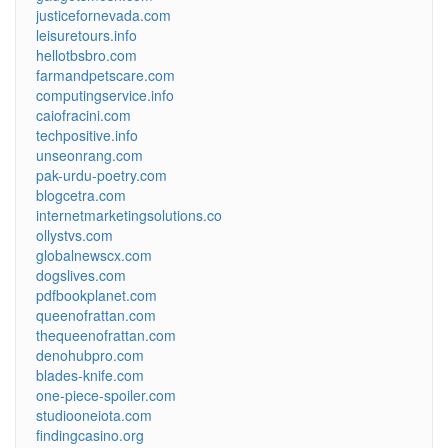
justicefornevada.com
leisuretours.info
hellotbsbro.com
farmandpetscare.com
computingservice.info
caiofracini.com
techpositive.info
unseonrang.com
pak-urdu-poetry.com
blogcetra.com
internetmarketingsolutions.co
ollystvs.com
globalnewscx.com
dogslives.com
pdfbookplanet.com
queenofrattan.com
thequeenofrattan.com
denohubpro.com
blades-knife.com
one-piece-spoiler.com
studiooneiota.com
findingcasino.org