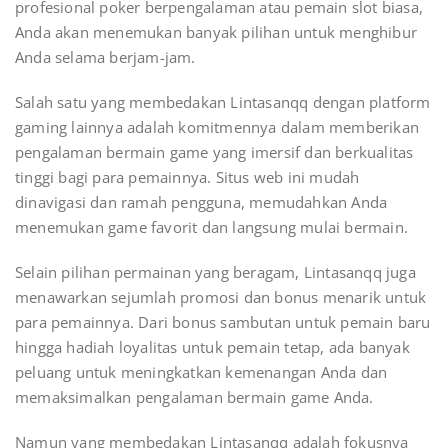
profesional poker berpengalaman atau pemain slot biasa,
Anda akan menemukan banyak pilihan untuk menghibur
Anda selama berjam-jam.
Salah satu yang membedakan Lintasanqq dengan platform
gaming lainnya adalah komitmennya dalam memberikan
pengalaman bermain game yang imersif dan berkualitas
tinggi bagi para pemainnya. Situs web ini mudah
dinavigasi dan ramah pengguna, memudahkan Anda
menemukan game favorit dan langsung mulai bermain.
Selain pilihan permainan yang beragam, Lintasanqq juga
menawarkan sejumlah promosi dan bonus menarik untuk
para pemainnya. Dari bonus sambutan untuk pemain baru
hingga hadiah loyalitas untuk pemain tetap, ada banyak
peluang untuk meningkatkan kemenangan Anda dan
memaksimalkan pengalaman bermain game Anda.
Namun yang membedakan Lintasanqq adalah fokusnya