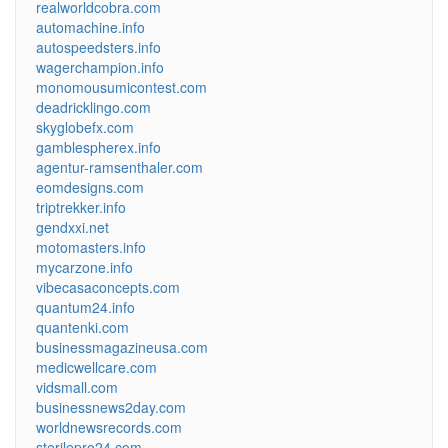
realworldcobra.com
automachine.info
autospeedsters.info
wagerchampion.info
monomousumicontest.com
deadricklingo.com
skyglobefx.com
gamblespherex.info
agentur-ramsenthaler.com
eomdesigns.com
triptrekker.info
gendxxi.net
motomasters.info
mycarzone.info
vibecasaconcepts.com
quantum24.info
quantenki.com
businessmagazineusa.com
medicwellcare.com
vidsmall.com
businessnews2day.com
worldnewsrecords.com
sterilepro24.com