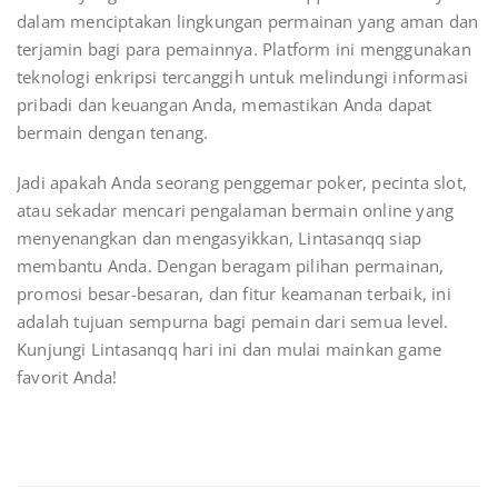
dalam menciptakan lingkungan permainan yang aman dan
terjamin bagi para pemainnya. Platform ini menggunakan
teknologi enkripsi tercanggih untuk melindungi informasi
pribadi dan keuangan Anda, memastikan Anda dapat
bermain dengan tenang.
Jadi apakah Anda seorang penggemar poker, pecinta slot,
atau sekadar mencari pengalaman bermain online yang
menyenangkan dan mengasyikkan, Lintasanqq siap
membantu Anda. Dengan beragam pilihan permainan,
promosi besar-besaran, dan fitur keamanan terbaik, ini
adalah tujuan sempurna bagi pemain dari semua level.
Kunjungi Lintasanqq hari ini dan mulai mainkan game
favorit Anda!