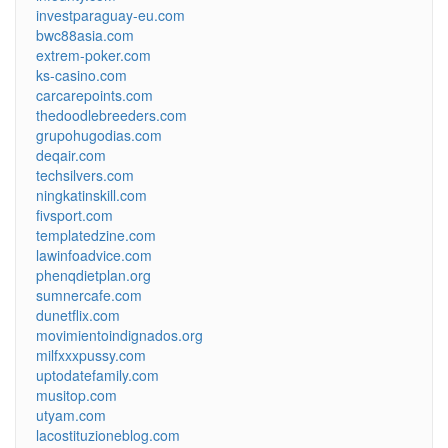
investparaguay-eu.com
bwc88asia.com
extrem-poker.com
ks-casino.com
carcarepoints.com
thedoodlebreeders.com
grupohugodias.com
deqair.com
techsilvers.com
ningkatinskill.com
fivsport.com
templatedzine.com
lawinfoadvice.com
phenqdietplan.org
sumnercafe.com
dunetflix.com
movimientoindignados.org
milfxxxpussy.com
uptodatefamily.com
musitop.com
utyam.com
lacostituzioneblog.com