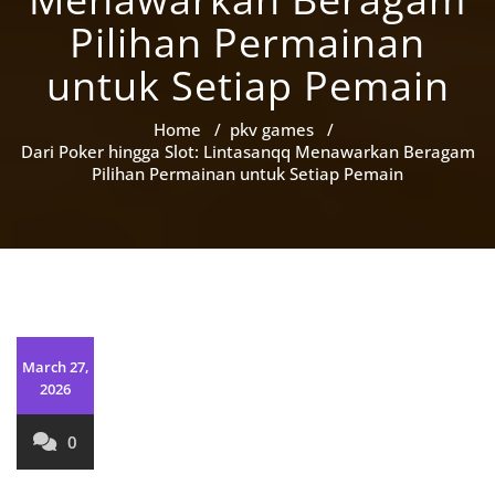
Situs Poker Online
menawarkan banyak
Pilihan Permainan
keuntungan. Dapatkan
dengan Banyak
lebih banyak peluang
untuk Setiap Pemain
Keuntungan
menang dan bonus
menarik setiap hari.
Home
/
pkv games
/
Dari Poker hingga Slot: Lintasanqq Menawarkan Beragam
Pilihan Permainan untuk Setiap Pemain
March 27,
2026
0