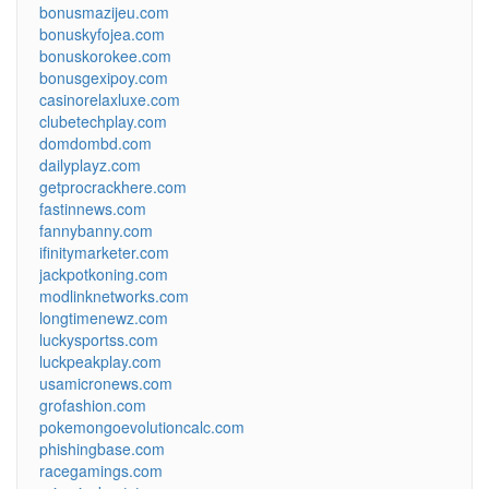
bonusmazijeu.com
bonuskyfojea.com
bonuskorokee.com
bonusgexipoy.com
casinorelaxluxe.com
clubetechplay.com
domdombd.com
dailyplayz.com
getprocrackhere.com
fastinnews.com
fannybanny.com
ifinitymarketer.com
jackpotkoning.com
modlinknetworks.com
longtimenewz.com
luckysportss.com
luckpeakplay.com
usamicronews.com
grofashion.com
pokemongoevolutioncalc.com
phishingbase.com
racegamings.com