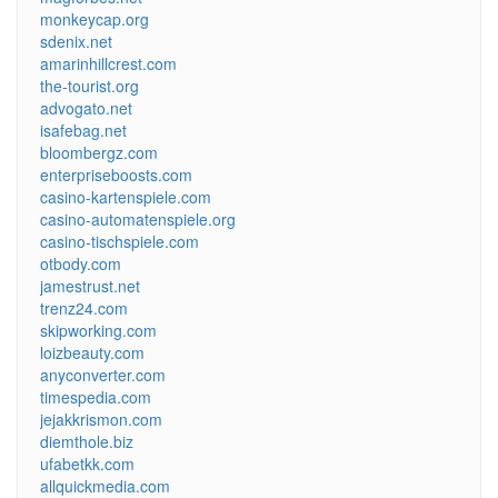
monkeycap.org
sdenix.net
amarinhillcrest.com
the-tourist.org
advogato.net
isafebag.net
bloombergz.com
enterpriseboosts.com
casino-kartenspiele.com
casino-automatenspiele.org
casino-tischspiele.com
otbody.com
jamestrust.net
trenz24.com
skipworking.com
loizbeauty.com
anyconverter.com
timespedia.com
jejakkrismon.com
diemthole.biz
ufabetkk.com
allquickmedia.com