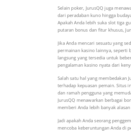
Selain poker, JurusQQ juga menawa
dari peradaban kuno hingga budaya 
Apakah Anda lebih suka slot tiga g
putaran bonus dan fitur khusus, J
Jika Anda mencari sesuatu yang se
permainan kasino lainnya, seperti b
langsung yang tersedia untuk bebe
pengalaman kasino nyata dari ken
Salah satu hal yang membedakan J
terhadap kepuasan pemain. Situs i
dan ramah pengguna yang memudah
JurusQQ menawarkan berbagai bon
memberi Anda lebih banyak alasan
Jadi apakah Anda seorang penggema
mencoba keberuntungan Anda di pe