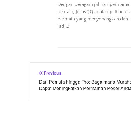
Dengan beragam pilihan permainan
pemain, JurusQQ adalah pilihan ut
bermain yang menyenangkan dan 
[ad_2]
Post
Previous
navigation
Dari Pemula hingga Pro: Bagaimana Murah
Dapat Meningkatkan Permainan Poker And