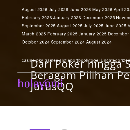
Skip
to
August 2026
July 2026
June 2026
May 2026
April 2
content
February 2026
January 2026
December 2025
Novem
September 2025
August 2025
July 2025
June 2025
March 2025
February 2025
January 2025
December
October 2024
September 2024
August 2024
Dari Poker hingga Sl
casino
pkv games
slot
sportbook
togel
Uncategorize
Beragam Pilihan Pe
JurusQQ
PKV Games: 
Mainkan PKV Games di si
setiap hari.
Keuntunga