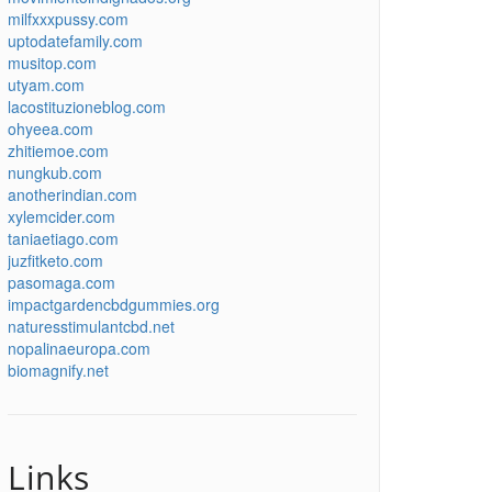
milfxxxpussy.com
uptodatefamily.com
musitop.com
utyam.com
lacostituzioneblog.com
ohyeea.com
zhitiemoe.com
nungkub.com
anotherindian.com
xylemcider.com
taniaetiago.com
juzfitketo.com
pasomaga.com
impactgardencbdgummies.org
naturesstimulantcbd.net
nopalinaeuropa.com
biomagnify.net
Links