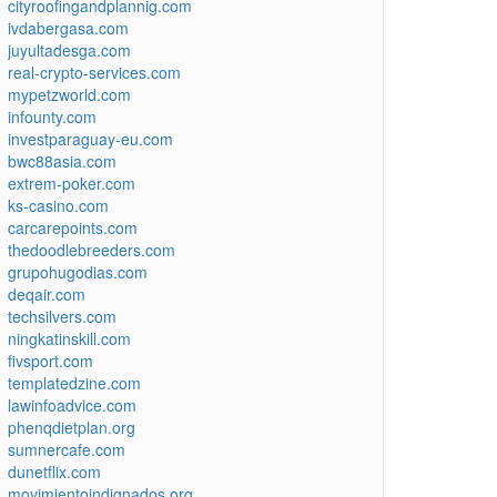
cityroofingandplannig.com
ivdabergasa.com
juyultadesga.com
real-crypto-services.com
mypetzworld.com
infounty.com
investparaguay-eu.com
bwc88asia.com
extrem-poker.com
ks-casino.com
carcarepoints.com
thedoodlebreeders.com
grupohugodias.com
deqair.com
techsilvers.com
ningkatinskill.com
fivsport.com
templatedzine.com
lawinfoadvice.com
phenqdietplan.org
sumnercafe.com
dunetflix.com
movimientoindignados.org