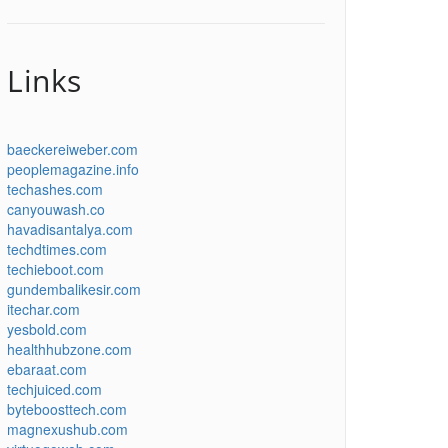
Links
baeckereiweber.com
peoplemagazine.info
techashes.com
canyouwash.co
havadisantalya.com
techdtimes.com
techieboot.com
gundembalikesir.com
itechar.com
yesbold.com
healthhubzone.com
ebaraat.com
techjuiced.com
byteboosttech.com
magnexushub.com