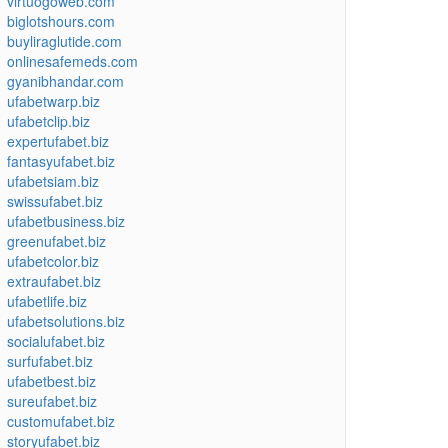
virtuogoweb.com
biglotshours.com
buyliraglutide.com
onlinesafemeds.com
gyanibhandar.com
ufabetwarp.biz
ufabetclip.biz
expertufabet.biz
fantasyufabet.biz
ufabetsiam.biz
swissufabet.biz
ufabetbusiness.biz
greenufabet.biz
ufabetcolor.biz
extraufabet.biz
ufabetlife.biz
ufabetsolutions.biz
socialufabet.biz
surfufabet.biz
ufabetbest.biz
sureufabet.biz
customufabet.biz
storyufabet.biz