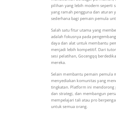
pilihan yang lebih modern seperti 
yang ramah pengguna dan aturan
sederhana bagi pemain pemula unt
Salah satu fitur utama yang membe
adalah fokusnya pada pengembang
daya dan alat untuk membantu pe
menjadi lebih kompetitif. Dari tuto
sesi pelatihan, Gocengqq berdedi
mereka.
Selain membantu pemain pemula m
menyediakan komunitas yang men
tingkatan. Platform ini mendorong 
dan strategi, dan membangun pers
mempelajari tali atau pro berpeng
untuk semua orang.