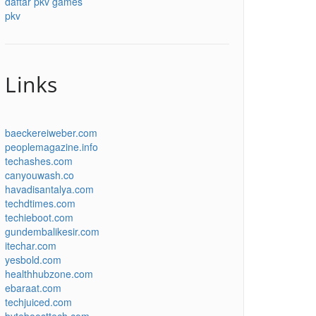
daftar pkv games
pkv
Links
baeckereiweber.com
peoplemagazine.info
techashes.com
canyouwash.co
havadisantalya.com
techdtimes.com
techieboot.com
gundembalikesir.com
itechar.com
yesbold.com
healthhubzone.com
ebaraat.com
techjuiced.com