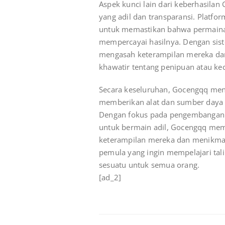
Aspek kunci lain dari keberhasil
yang adil dan transparansi. Platf
untuk memastikan bahwa permainan
mempercayai hasilnya. Dengan sis
mengasah keterampilan mereka da
khawatir tentang penipuan atau ke
Secara keseluruhan, Gocengqq me
memberikan alat dan sumber daya 
Dengan fokus pada pengembangan
untuk bermain adil, Gocengqq mem
keterampilan mereka dan menikmat
pemula yang ingin mempelajari tal
sesuatu untuk semua orang.
[ad_2]