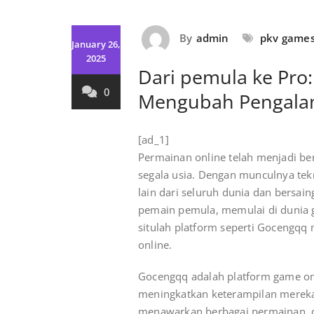
By
admin
pkv game
January 26,
2025
Dari pemula ke Pr
0
Mengubah Pengala
[ad_1]
Permainan online telah menjadi be
segala usia. Dengan munculnya tek
lain dari seluruh dunia dan bersa
pemain pemula, memulai di dunia 
situlah platform seperti Goceng
online.
Gocengqq adalah platform game on
meningkatkan keterampilan mereka 
menawarkan berbagai permainan, da