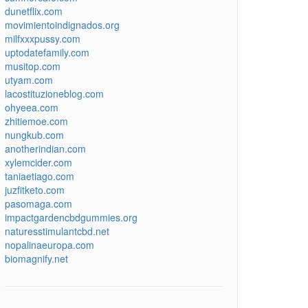
dunetflix.com
movimientoindignados.org
milfxxxpussy.com
uptodatefamily.com
musitop.com
utyam.com
lacostituzioneblog.com
ohyeea.com
zhitiemoe.com
nungkub.com
anotherindian.com
xylemcider.com
taniaetiago.com
juzfitketo.com
pasomaga.com
impactgardencbdgummies.org
naturesstimulantcbd.net
nopalinaeuropa.com
biomagnify.net