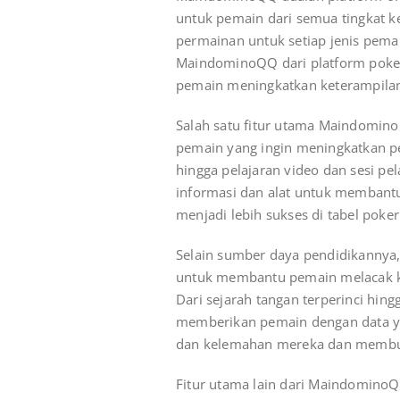
untuk pemain dari semua tingkat k
permainan untuk setiap jenis pem
MaindominoQQ dari platform poker
pemain meningkatkan keterampilan
Salah satu fitur utama Maindomin
pemain yang ingin meningkatkan pe
hingga pelajaran video dan sesi 
informasi dan alat untuk memban
menjadi lebih sukses di tabel poker
Selain sumber daya pendidikannya
untuk membantu pemain melacak k
Dari sejarah tangan terperinci hing
memberikan pemain dengan data ya
dan kelemahan mereka dan membua
Fitur utama lain dari MaindominoQ