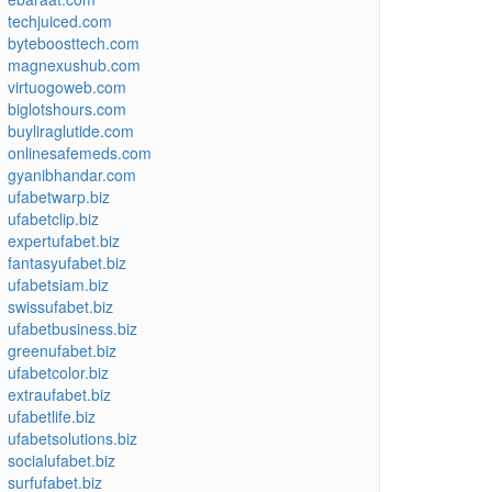
techjuiced.com
byteboosttech.com
magnexushub.com
virtuogoweb.com
biglotshours.com
buyliraglutide.com
onlinesafemeds.com
gyanibhandar.com
ufabetwarp.biz
ufabetclip.biz
expertufabet.biz
fantasyufabet.biz
ufabetsiam.biz
swissufabet.biz
ufabetbusiness.biz
greenufabet.biz
ufabetcolor.biz
extraufabet.biz
ufabetlife.biz
ufabetsolutions.biz
socialufabet.biz
surfufabet.biz