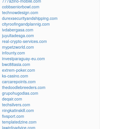
777azino-mobile.com
cobbseniorbowl.com
technowdesign.com
durexsecurityandshipping.com
cityroofingandplannig.com
ivdabergasa.com
juyultadesga.com
real-crypto-services.com
mypetzworld.com
infounty.com
investparaguay-eu.com
bwc88asia.com
extrem-poker.com
ks-casino.com
carcarepoints.com
thedoodlebreeders.com
grupohugodias.com
deqair.com
techsilvers.com
ningkatinskill.com
fivsport.com
templatedzine.com
lawinfoadvice.com