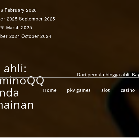
26
February 2026
ber 2025
September 2025
025
March 2025
ber 2024
October 2024
ahli:
d
Dari pemula hingga ahli:
ominoQQ
nda
Bermain di Situs Poker Onl
tus poker online yang menawarkan banyak keuntungan. Dapat
Home
pkv games
slot
casino
mainan
n