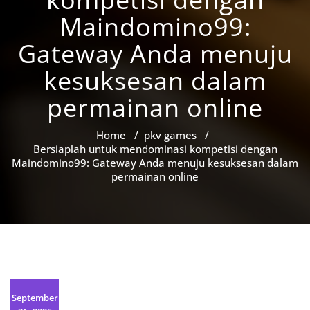
Situs Poker Online
menawarkan banyak
Maindomino99:
keuntungan. Dapatkan
dengan Banyak
lebih banyak peluang
Gateway Anda menuju
Keuntungan
menang dan bonus
menarik setiap hari.
kesuksesan dalam
permainan online
Home
/
pkv games
/
Bersiaplah untuk mendominasi kompetisi dengan
Maindomino99: Gateway Anda menuju kesuksesan dalam
permainan online
September