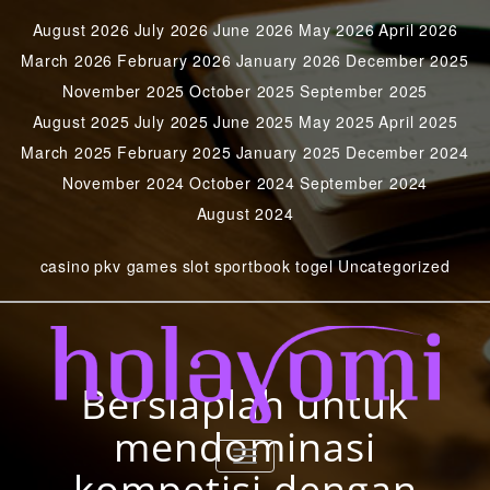
Skip
August 2026
July 2026
June 2026
May 2026
April 2026
to
content
March 2026
February 2026
January 2026
December 2025
November 2025
October 2025
September 2025
August 2025
July 2025
June 2025
May 2025
April 2025
March 2025
February 2025
January 2025
December 2024
November 2024
October 2024
September 2024
August 2024
casino
pkv games
slot
sportbook
togel
Uncategorized
Bersiaplah untuk
mendominasi
PKV Games: Bermain di
Mainkan PKV Games di
TOGGLE NAVIGATION
situs poker online yang
kompetisi dengan