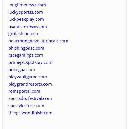
longtimenewz.com
luckysportss.com
luckpeakplay.com
usamicronews.com
grofashion.com
pokemongoevolutioncalc.com
phishingbase.com
racegamings.com
primejackpotstay.com
pokugaa.com
playvaultgame.com
playgrandresorts.com
romsportal.com
sportsdocfestival.com
shestylestore.com
thingsiwontfinish.com