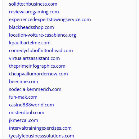
solidtechbusiness.com
reviewcardgaming.com
experiencedexpertstowingservice.com
blackheadsshop.com
location-voiture-casablanca.org
kpaulbartelme.com
comedyclubofhiltonhead.com
virtualartsassistant.com
theprimeinfographics.com
cheapvaliumordernow.com
beenime.com
sodecia-kemmerich.com
fun-mak.com
casino888world.com
misterdbnb.com
jkmezcal.com
intervaltrainingexercises.com
tyestylebusinesssolutions.com