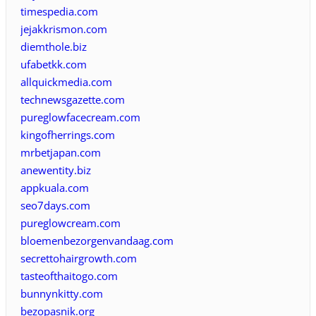
timespedia.com
jejakkrismon.com
diemthole.biz
ufabetkk.com
allquickmedia.com
technewsgazette.com
pureglowfacecream.com
kingofherrings.com
mrbetjapan.com
anewentity.biz
appkuala.com
seo7days.com
pureglowcream.com
bloemenbezorgenvandaag.com
secrettohairgrowth.com
tasteofthaitogo.com
bunnynkitty.com
bezopasnik.org