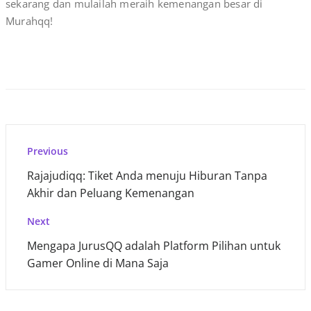
sekarang dan mulailah meraih kemenangan besar di
Murahqq!
Post
Previous
navigation
Rajajudiqq: Tiket Anda menuju Hiburan Tanpa
Akhir dan Peluang Kemenangan
Next
Mengapa JurusQQ adalah Platform Pilihan untuk
Gamer Online di Mana Saja