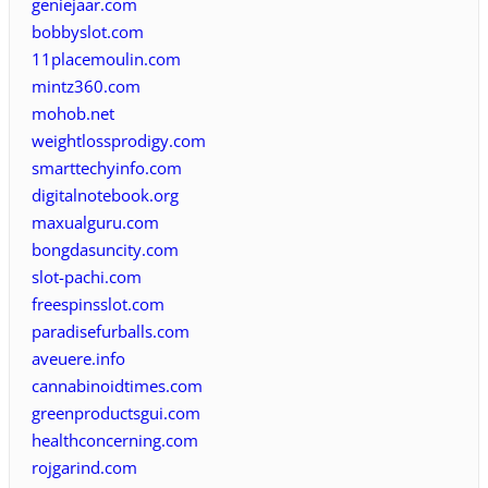
geniejaar.com
bobbyslot.com
11placemoulin.com
mintz360.com
mohob.net
weightlossprodigy.com
smarttechyinfo.com
digitalnotebook.org
maxualguru.com
bongdasuncity.com
slot-pachi.com
freespinsslot.com
paradisefurballs.com
aveuere.info
cannabinoidtimes.com
greenproductsgui.com
healthconcerning.com
rojgarind.com