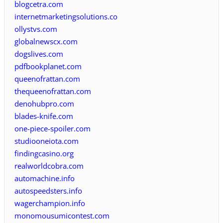
blogcetra.com
internetmarketingsolutions.co
ollystvs.com
globalnewscx.com
dogslives.com
pdfbookplanet.com
queenofrattan.com
thequeenofrattan.com
denohubpro.com
blades-knife.com
one-piece-spoiler.com
studiooneiota.com
findingcasino.org
realworldcobra.com
automachine.info
autospeedsters.info
wagerchampion.info
monomousumicontest.com