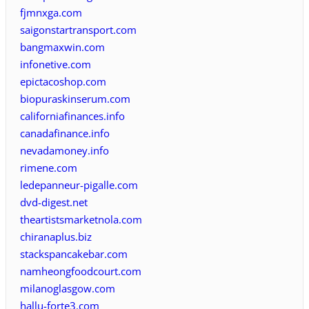
fjmnxga.com
saigonstartransport.com
bangmaxwin.com
infonetive.com
epictacoshop.com
biopuraskinserum.com
californiafinances.info
canadafinance.info
nevadamoney.info
rimene.com
ledepanneur-pigalle.com
dvd-digest.net
theartistsmarketnola.com
chiranaplus.biz
stackspancakebar.com
namheongfoodcourt.com
milanoglasgow.com
hallu-forte3.com