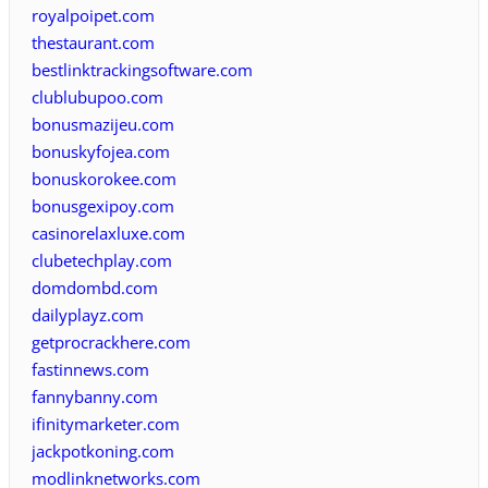
royalpoipet.com
thestaurant.com
bestlinktrackingsoftware.com
clublubupoo.com
bonusmazijeu.com
bonuskyfojea.com
bonuskorokee.com
bonusgexipoy.com
casinorelaxluxe.com
clubetechplay.com
domdombd.com
dailyplayz.com
getprocrackhere.com
fastinnews.com
fannybanny.com
ifinitymarketer.com
jackpotkoning.com
modlinknetworks.com