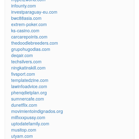
infounty.com
investparaguay-eu.com
bwc88asia.com
extrem-poker.com
ks-casino.com
carcarepoints.com
thedoodlebreeders.com
grupohugodias.com
deqair.com
techsilvers.com
ningkatinskill.com
fivsport.com
templatedzine.com
lawinfoadvice.com
phenqdietplan.org
sumnercafe.com
dunetflix.com
movimientoindignados.org
milfxxxpussy.com
uptodatefamily.com
musitop.com
utyam.com