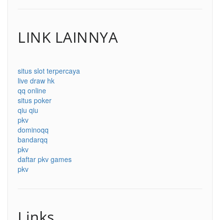
LINK LAINNYA
situs slot terpercaya
live draw hk
qq online
situs poker
qiu qiu
pkv
dominoqq
bandarqq
pkv
daftar pkv games
pkv
Links