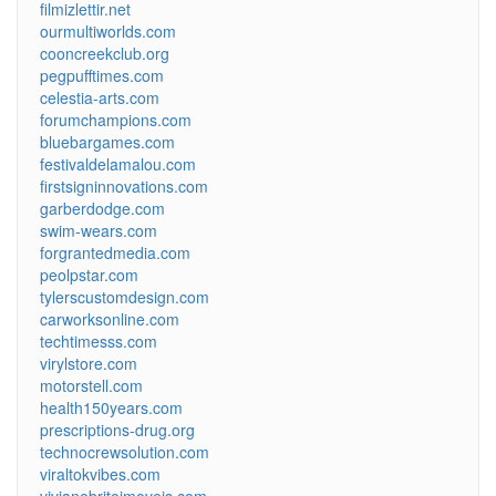
filmizlettir.net
ourmultiworlds.com
cooncreekclub.org
pegpufftimes.com
celestia-arts.com
forumchampions.com
bluebargames.com
festivaldelamalou.com
firstsigninnovations.com
garberdodge.com
swim-wears.com
forgrantedmedia.com
peolpstar.com
tylerscustomdesign.com
carworksonline.com
techtimesss.com
virylstore.com
motorstell.com
health150years.com
prescriptions-drug.org
technocrewsolution.com
viraltokvibes.com