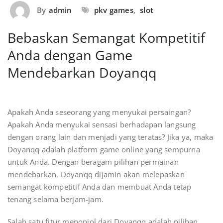
By
admin
pkv games
,
slot
Bebaskan Semangat Kompetitif
Anda dengan Game
Mendebarkan Doyanqq
Apakah Anda seseorang yang menyukai persaingan?
Apakah Anda menyukai sensasi berhadapan langsung
dengan orang lain dan menjadi yang teratas? Jika ya, maka
Doyanqq adalah platform game online yang sempurna
untuk Anda. Dengan beragam pilihan permainan
mendebarkan, Doyanqq dijamin akan melepaskan
semangat kompetitif Anda dan membuat Anda tetap
tenang selama berjam-jam.
Salah satu fitur menonjol dari Doyanqq adalah pilihan