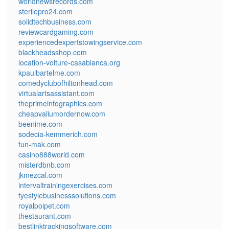
worldnewsrecords.com
sterilepro24.com
solidtechbusiness.com
reviewcardgaming.com
experiencedexpertstowingservice.com
blackheadsshop.com
location-voiture-casablanca.org
kpaulbartelme.com
comedyclubofhiltonhead.com
virtualartsassistant.com
theprimeinfographics.com
cheapvaliumordernow.com
beenime.com
sodecia-kemmerich.com
fun-mak.com
casino888world.com
misterdbnb.com
jkmezcal.com
intervaltrainingexercises.com
tyestylebusinesssolutions.com
royalpoipet.com
thestaurant.com
bestlinktrackingsoftware.com