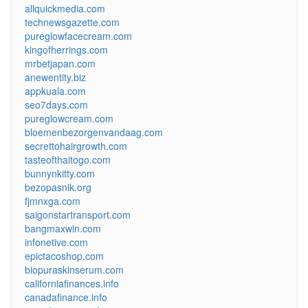
allquickmedia.com
technewsgazette.com
pureglowfacecream.com
kingofherrings.com
mrbetjapan.com
anewentity.biz
appkuala.com
seo7days.com
pureglowcream.com
bloemenbezorgenvandaag.com
secrettohairgrowth.com
tasteofthaitogo.com
bunnynkitty.com
bezopasnik.org
fjmnxga.com
saigonstartransport.com
bangmaxwin.com
infonetive.com
epictacoshop.com
biopuraskinserum.com
californiafinances.info
canadafinance.info