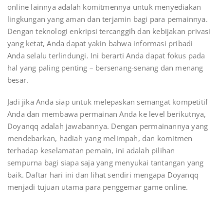
online lainnya adalah komitmennya untuk menyediakan
lingkungan yang aman dan terjamin bagi para pemainnya.
Dengan teknologi enkripsi tercanggih dan kebijakan privasi
yang ketat, Anda dapat yakin bahwa informasi pribadi
Anda selalu terlindungi. Ini berarti Anda dapat fokus pada
hal yang paling penting – bersenang-senang dan menang
besar.
Jadi jika Anda siap untuk melepaskan semangat kompetitif
Anda dan membawa permainan Anda ke level berikutnya,
Doyanqq adalah jawabannya. Dengan permainannya yang
mendebarkan, hadiah yang melimpah, dan komitmen
terhadap keselamatan pemain, ini adalah pilihan
sempurna bagi siapa saja yang menyukai tantangan yang
baik. Daftar hari ini dan lihat sendiri mengapa Doyanqq
menjadi tujuan utama para penggemar game online.