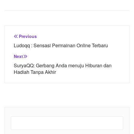
Post
Previous
navigation
Ludoqq : Sensasi Permainan Online Terbaru
Next
SuryaQQ: Gerbang Anda menuju Hiburan dan
Hadiah Tanpa Akhir