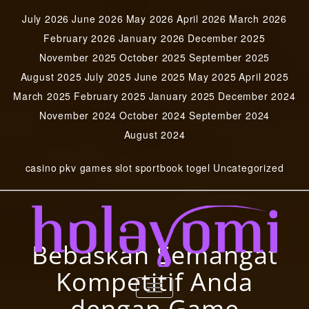
Skip
July 2026
June 2026
May 2026
April 2026
March 2026
to
content
February 2026
January 2026
December 2025
November 2025
October 2025
September 2025
August 2025
July 2025
June 2025
May 2025
April 2025
March 2025
February 2025
January 2025
December 2024
November 2024
October 2024
September 2024
August 2024
casino
pkv games
slot
sportbook
togel
Uncategorized
Bebaskan Semangat
Kompetitif Anda
PKV Games: Bermain di
Mainkan PKV Games di
TOGGLE NAVIGATION
situs poker online yang
dengan Game