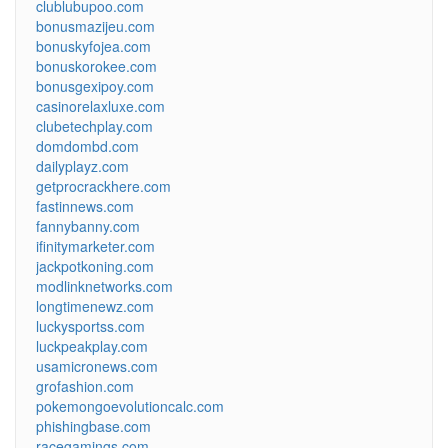
clublubupoo.com
bonusmazijeu.com
bonuskyfojea.com
bonuskorokee.com
bonusgexipoy.com
casinorelaxluxe.com
clubetechplay.com
domdombd.com
dailyplayz.com
getprocrackhere.com
fastinnews.com
fannybanny.com
ifinitymarketer.com
jackpotkoning.com
modlinknetworks.com
longtimenewz.com
luckysportss.com
luckpeakplay.com
usamicronews.com
grofashion.com
pokemongoevolutioncalc.com
phishingbase.com
racegamings.com