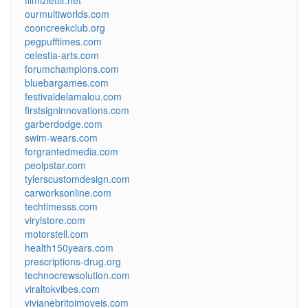
filmizlettir.net
ourmultiworlds.com
cooncreekclub.org
pegpufftimes.com
celestia-arts.com
forumchampions.com
bluebargames.com
festivaldelamalou.com
firstsigninnovations.com
garberdodge.com
swim-wears.com
forgrantedmedia.com
peolpstar.com
tylerscustomdesign.com
carworksonline.com
techtimesss.com
virylstore.com
motorstell.com
health150years.com
prescriptions-drug.org
technocrewsolution.com
viraltokvibes.com
vivianebritoimoveis.com