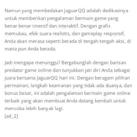
Namun yang membedakan JaguarQQ adalah dedikasinya
untuk memberikan pengalaman bermain game yang
benar-benar imersif dan interaktif. Dengan grafis
memukau, efek suara realistis, dan gameplay responsif,
Anda akan merasa seperti berada di tengah-tengah aksi, di
mana pun Anda berada.
Jadi mengapa menunggu? Bergabunglah dengan barisan
predator game online dan tunjukkan jati diri Anda sebagai
juara bersama JaguarQQ hari ini. Dengan beragam pilihan
permainan, langkah keamanan yang tidak ada duanya, dan
bonus besar, ini adalah pengalaman bermain game online
terbaik yang akan membuat Anda datang kembali untuk
mencoba lebih banyak lagi.
[ad_2]