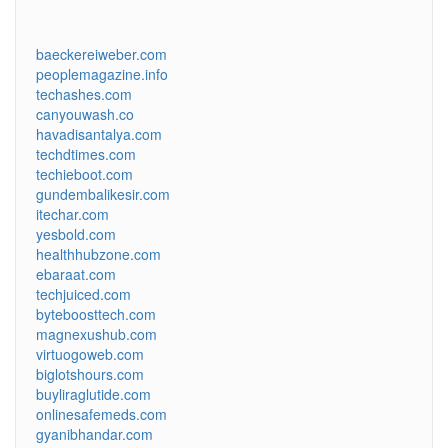
baeckereiweber.com
peoplemagazine.info
techashes.com
canyouwash.co
havadisantalya.com
techdtimes.com
techieboot.com
gundembalikesir.com
itechar.com
yesbold.com
healthhubzone.com
ebaraat.com
techjuiced.com
byteboosttech.com
magnexushub.com
virtuogoweb.com
biglotshours.com
buyliraglutide.com
onlinesafemeds.com
gyanibhandar.com