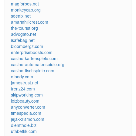
magforbes.net
monkeycap.org
sdenix.net
amarinhillcrest.com
the-tourist.org
advogato.net
isafebag.net
bloombergz.com
enterpriseboosts.com
casino-kartenspiele.com
casino-automatenspiele.org
casino-tischspiele.com
otbody.com
jamestrust.net
trenz24.com
skipworking.com
loizbeauty.com
anyconverter.com
timespedia.com
jejakkrismon.com
diemthole.biz
ufabetkk.com