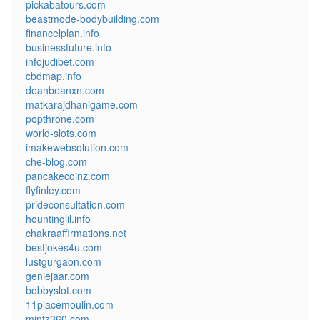
pickabatours.com
beastmode-bodybuilding.com
financelplan.info
businessfuture.info
infojudibet.com
cbdmap.info
deanbeanxn.com
matkarajdhanigame.com
popthrone.com
world-slots.com
imakewebsolution.com
che-blog.com
pancakecoinz.com
flyfinley.com
prideconsultation.com
hountinglil.info
chakraaffirmations.net
bestjokes4u.com
lustgurgaon.com
geniejaar.com
bobbyslot.com
11placemoulin.com
mintz360.com