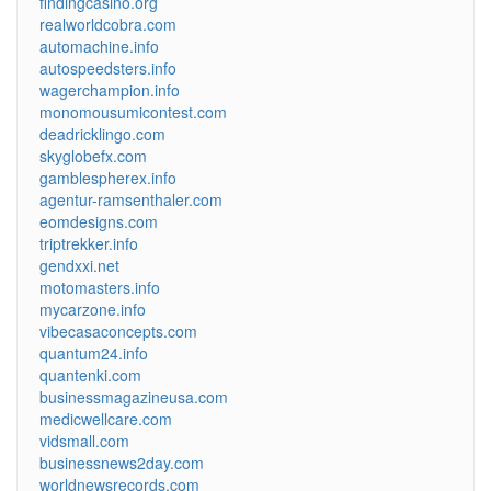
findingcasino.org
realworldcobra.com
automachine.info
autospeedsters.info
wagerchampion.info
monomousumicontest.com
deadricklingo.com
skyglobefx.com
gamblespherex.info
agentur-ramsenthaler.com
eomdesigns.com
triptrekker.info
gendxxi.net
motomasters.info
mycarzone.info
vibecasaconcepts.com
quantum24.info
quantenki.com
businessmagazineusa.com
medicwellcare.com
vidsmall.com
businessnews2day.com
worldnewsrecords.com