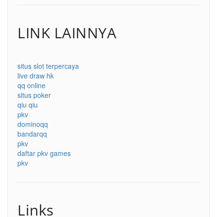
LINK LAINNYA
situs slot terpercaya
live draw hk
qq online
situs poker
qiu qiu
pkv
dominoqq
bandarqq
pkv
daftar pkv games
pkv
Links