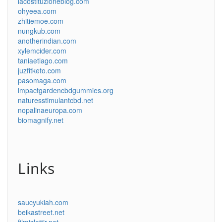
lacostituzioneblog.com
ohyeea.com
zhitiemoe.com
nungkub.com
anotherindian.com
xylemcider.com
taniaetiago.com
juzfitketo.com
pasomaga.com
impactgardencbdgummies.org
naturesstimulantcbd.net
nopalinaeuropa.com
biomagnify.net
Links
saucyukiah.com
beikastreet.net