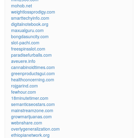
mohob.net
weightlossprodigy.com
smarttechyinfo.com
digitalnotebook.org
maxualguru.com
bongdasuncity.com
slot-pachi.com
freespinsslot.com
paradisefurballs.com
aveuere.info
cannabinoidtimes.com
greenproductsgui.com
healthconcerning.com
rojgarind.com
fewhour.com
18minutetimer.com
semanticseostars.com
mainstreamzone.com
growmarijuanas.com
webnshare.com
overlygeneralization.com
ethiopianetwork.org