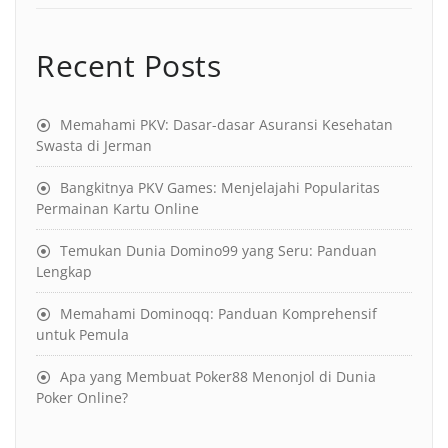
Recent Posts
Memahami PKV: Dasar-dasar Asuransi Kesehatan
Swasta di Jerman
Bangkitnya PKV Games: Menjelajahi Popularitas
Permainan Kartu Online
Temukan Dunia Domino99 yang Seru: Panduan
Lengkap
Memahami Dominoqq: Panduan Komprehensif
untuk Pemula
Apa yang Membuat Poker88 Menonjol di Dunia
Poker Online?