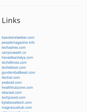
Links
baeckereiweber.com
peoplemagazine.info
techashes.com
canyouwash.co
havadisantalya.com
techdtimes.com
techieboot.com
gundembalikesir.com
itechar.com
yesbold.com
healthhubzone.com
ebaraat.com
techjuiced.com
byteboosttech.com
magnexushub.com