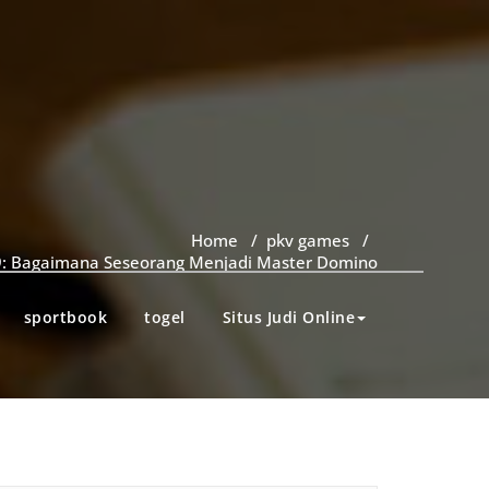
Home
/
pkv games
/
: Bagaimana Seseorang Menjadi Master Domino
ine dengan Banyak
kan lebih banyak peluang menang dan bonus menarik
sportbook
togel
Situs Judi Online