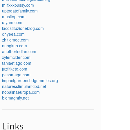
milfxxxpussy.com
uptodatefamily.com
musitop.com
utyam.com
lacostituzioneblog.com
ohyeea.com
zhitiemoe.com
nungkub.com
anotherindian.com
xylemcider.com
taniaetiago.com
juzfitketo.com
pasomaga.com
impactgardencbdgummies.org
naturesstimulantcbd.net
nopalinaeuropa.com
biomagnify.net
Links