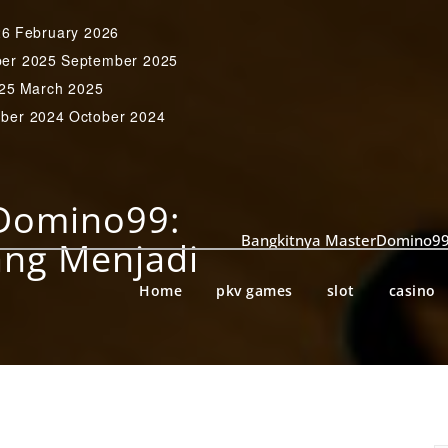
26
February 2026
ber 2025
September 2025
025
March 2025
ber 2024
October 2024
Domino99:
d
Bangkitnya MasterDomino99
ng Menjadi
Bermain di Situs Poker Onl
tus poker online yang menawarkan banyak keuntungan. Dapat
Home
pkv games
slot
casino
n