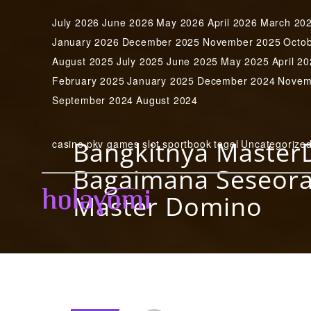
Skip
to
July 2026
June 2026
May 2026
April 2026
March 20
content
January 2026
December 2025
November 2025
Octo
August 2025
July 2025
June 2025
May 2025
April 2
February 2025
January 2025
December 2024
Novem
September 2024
August 2024
Bangkitnya Master
casino
pkv games
slot
sportbook
togel
Uncategorize
Bagaimana Seseora
Master Domino
PKV Games: 
Mainkan PKV Games di si
setiap hari.
Keuntunga