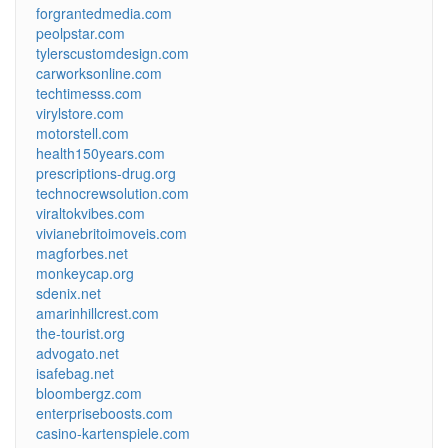
forgrantedmedia.com
peolpstar.com
tylerscustomdesign.com
carworksonline.com
techtimesss.com
virylstore.com
motorstell.com
health150years.com
prescriptions-drug.org
technocrewsolution.com
viraltokvibes.com
vivianebritoimoveis.com
magforbes.net
monkeycap.org
sdenix.net
amarinhillcrest.com
the-tourist.org
advogato.net
isafebag.net
bloombergz.com
enterpriseboosts.com
casino-kartenspiele.com