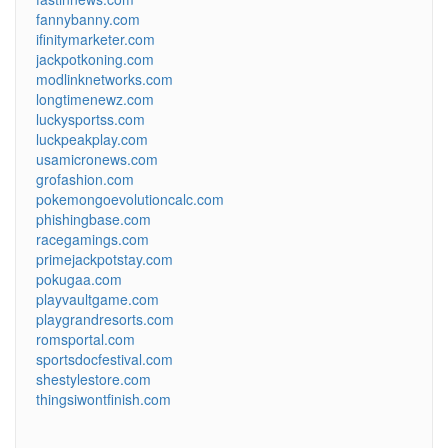
fannybanny.com
ifinitymarketer.com
jackpotkoning.com
modlinknetworks.com
longtimenewz.com
luckysportss.com
luckpeakplay.com
usamicronews.com
grofashion.com
pokemongoevolutioncalc.com
phishingbase.com
racegamings.com
primejackpotstay.com
pokugaa.com
playvaultgame.com
playgrandresorts.com
romsportal.com
sportsdocfestival.com
shestylestore.com
thingsiwontfinish.com