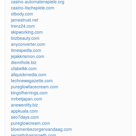
casino-automatenspiele.org
casino-tischspiele.com
otbody.com
jamestrust.net
trenz24.com
skipworking.com
loizbeauty.com
anyconverter.com
timespedia.com
jejakkrismon.com
diemthole.biz
ufabetkk.com
allquickmedia.com
technewsgazette.com
pureglowfacecream.com
kingofherrings.com
mrbetjapan.com
anewentity.biz
appkuala.com
seo7days.com
pureglowcream.com
bloemenbezorgenvandaag.com
secrettohairgrowth.com