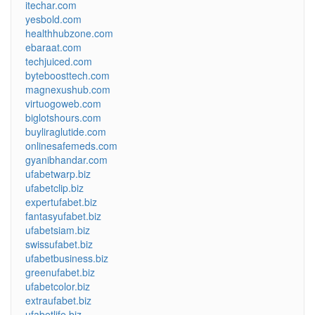
itechar.com
yesbold.com
healthhubzone.com
ebaraat.com
techjuiced.com
byteboosttech.com
magnexushub.com
virtuogoweb.com
biglotshours.com
buyliraglutide.com
onlinesafemeds.com
gyanibhandar.com
ufabetwarp.biz
ufabetclip.biz
expertufabet.biz
fantasyufabet.biz
ufabetsiam.biz
swissufabet.biz
ufabetbusiness.biz
greenufabet.biz
ufabetcolor.biz
extraufabet.biz
ufabetlife.biz