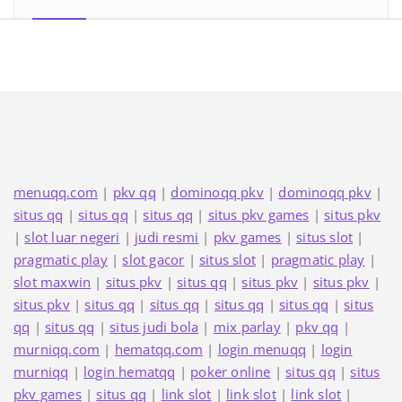
menuqq.com
|
pkv qq
|
dominoqq pkv
|
dominoqq pkv
|
situs qq
|
situs qq
|
situs qq
|
situs pkv games
|
situs pkv
|
slot luar negeri
|
judi resmi
|
pkv games
|
situs slot
|
pragmatic play
|
slot gacor
|
situs slot
|
pragmatic play
|
slot maxwin
|
situs pkv
|
situs qq
|
situs pkv
|
situs pkv
|
situs pkv
|
situs qq
|
situs qq
|
situs qq
|
situs qq
|
situs
qq
|
situs qq
|
situs judi bola
|
mix parlay
|
pkv qq
|
murniqq.com
|
hematqq.com
|
login menuqq
|
login
murniqq
|
login hematqq
|
poker online
|
situs qq
|
situs
pkv games
|
situs qq
|
link slot
|
link slot
|
link slot
|