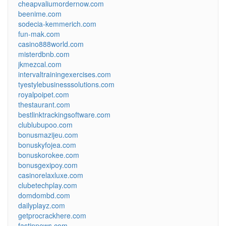
cheapvaliumordernow.com
beenime.com
sodecia-kemmerich.com
fun-mak.com
casino888world.com
misterdbnb.com
jkmezcal.com
intervaltrainingexercises.com
tyestylebusinesssolutions.com
royalpoipet.com
thestaurant.com
bestlinktrackingsoftware.com
clublubupoo.com
bonusmazijeu.com
bonuskyfojea.com
bonuskorokee.com
bonusgexipoy.com
casinorelaxluxe.com
clubetechplay.com
domdombd.com
dailyplayz.com
getprocrackhere.com
fastinnews.com