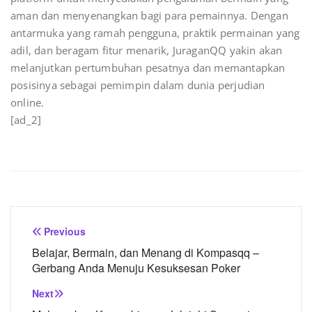
aman dan menyenangkan bagi para pemainnya. Dengan
antarmuka yang ramah pengguna, praktik permainan yang
adil, dan beragam fitur menarik, JuraganQQ yakin akan
melanjutkan pertumbuhan pesatnya dan memantapkan
posisinya sebagai pemimpin dalam dunia perjudian
online.
[ad_2]
Post
Previous
navigation
Belajar, Bermain, dan Menang di Kompasqq –
Gerbang Anda Menuju Kesuksesan Poker
Next