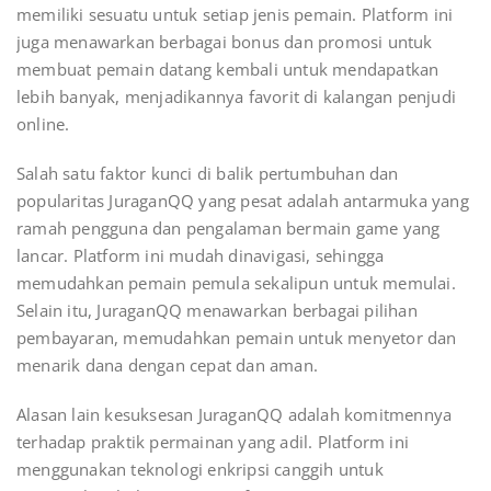
memiliki sesuatu untuk setiap jenis pemain. Platform ini
juga menawarkan berbagai bonus dan promosi untuk
membuat pemain datang kembali untuk mendapatkan
lebih banyak, menjadikannya favorit di kalangan penjudi
online.
Salah satu faktor kunci di balik pertumbuhan dan
popularitas JuraganQQ yang pesat adalah antarmuka yang
ramah pengguna dan pengalaman bermain game yang
lancar. Platform ini mudah dinavigasi, sehingga
memudahkan pemain pemula sekalipun untuk memulai.
Selain itu, JuraganQQ menawarkan berbagai pilihan
pembayaran, memudahkan pemain untuk menyetor dan
menarik dana dengan cepat dan aman.
Alasan lain kesuksesan JuraganQQ adalah komitmennya
terhadap praktik permainan yang adil. Platform ini
menggunakan teknologi enkripsi canggih untuk