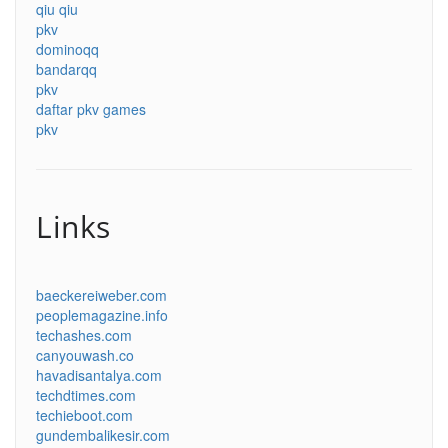
qiu qiu
pkv
dominoqq
bandarqq
pkv
daftar pkv games
pkv
Links
baeckereiweber.com
peoplemagazine.info
techashes.com
canyouwash.co
havadisantalya.com
techdtimes.com
techieboot.com
gundembalikesir.com