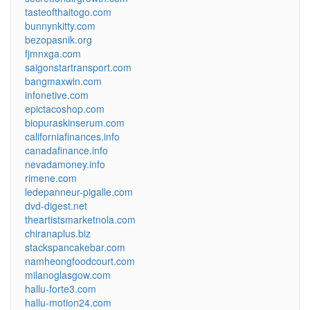
tasteofthaitogo.com
bunnynkitty.com
bezopasnik.org
fjmnxga.com
saigonstartransport.com
bangmaxwin.com
infonetive.com
epictacoshop.com
biopuraskinserum.com
californiafinances.info
canadafinance.info
nevadamoney.info
rimene.com
ledepanneur-pigalle.com
dvd-digest.net
theartistsmarketnola.com
chiranaplus.biz
stackspancakebar.com
namheongfoodcourt.com
milanoglasgow.com
hallu-forte3.com
hallu-motion24.com