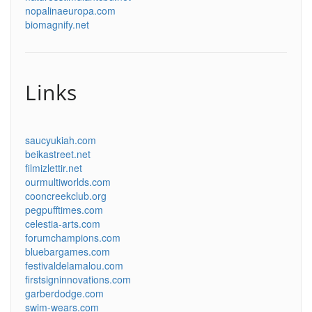
nopalinaeuropa.com
biomagnify.net
Links
saucyukiah.com
beikastreet.net
filmizlettir.net
ourmultiworlds.com
cooncreekclub.org
pegpufftimes.com
celestia-arts.com
forumchampions.com
bluebargames.com
festivaldelamalou.com
firstsigninnovations.com
garberdodge.com
swim-wears.com