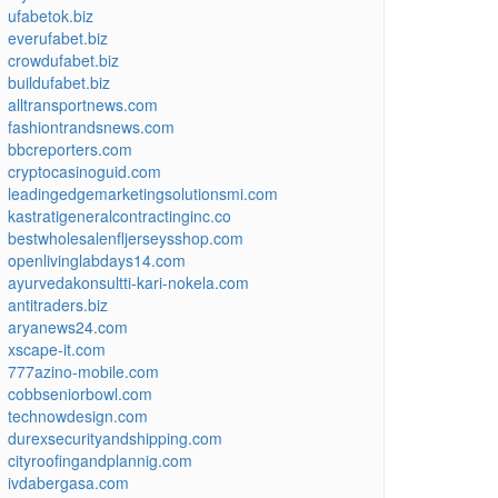
ufabetok.biz
everufabet.biz
crowdufabet.biz
buildufabet.biz
alltransportnews.com
fashiontrandsnews.com
bbcreporters.com
cryptocasinoguid.com
leadingedgemarketingsolutionsmi.com
kastratigeneralcontractinginc.co
bestwholesalenfljerseysshop.com
openlivinglabdays14.com
ayurvedakonsultti-kari-nokela.com
antitraders.biz
aryanews24.com
xscape-it.com
777azino-mobile.com
cobbseniorbowl.com
technowdesign.com
durexsecurityandshipping.com
cityroofingandplannig.com
ivdabergasa.com