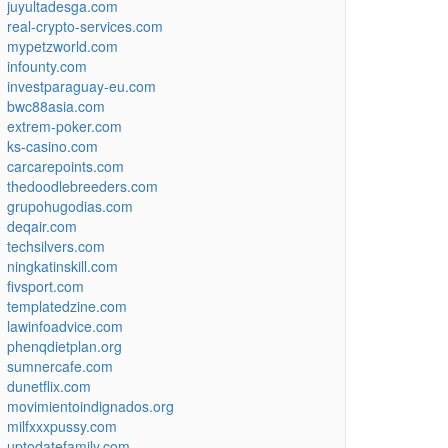
juyultadesga.com
real-crypto-services.com
mypetzworld.com
infounty.com
investparaguay-eu.com
bwc88asia.com
extrem-poker.com
ks-casino.com
carcarepoints.com
thedoodlebreeders.com
grupohugodias.com
deqair.com
techsilvers.com
ningkatinskill.com
fivsport.com
templatedzine.com
lawinfoadvice.com
phenqdietplan.org
sumnercafe.com
dunetflix.com
movimientoindignados.org
milfxxxpussy.com
uptodatefamily.com