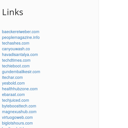
Links
baeckereiweber.com
peoplemagazine.info
techashes.com
canyouwash.co
havadisantalya.com
techdtimes.com
techieboot.com
gundembalikesir.com
itechar.com
yesbold.com
healthhubzone.com
ebaraat.com
techjuiced.com
byteboosttech.com
magnexushub.com
virtuogoweb.com
biglotshours.com