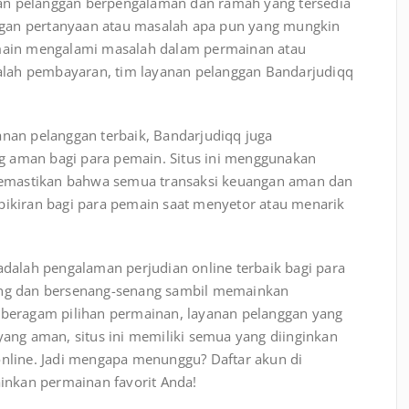
ngan pelanggan berpengalaman dan ramah yang tersedia
an pertanyaan atau masalah apa pun yang mungkin
main mengalami masalah dalam permainan atau
ah pembayaran, tim layanan pelanggan Bandarjudiqq
nan pelanggan terbaik, Bandarjudiqq juga
 aman bagi para pemain. Situs ini menggunakan
 memastikan bahwa semua transaksi keuangan aman dan
ikiran bagi para pemain saat menyetor atau menarik
adalah pengalaman perjudian online terbaik bagi para
ang dan bersenang-senang sambil memainkan
 beragam pilihan permainan, layanan pelanggan yang
yang aman, situs ini memiliki semua yang diinginkan
nline. Jadi mengapa menunggu? Daftar akun di
ainkan permainan favorit Anda!