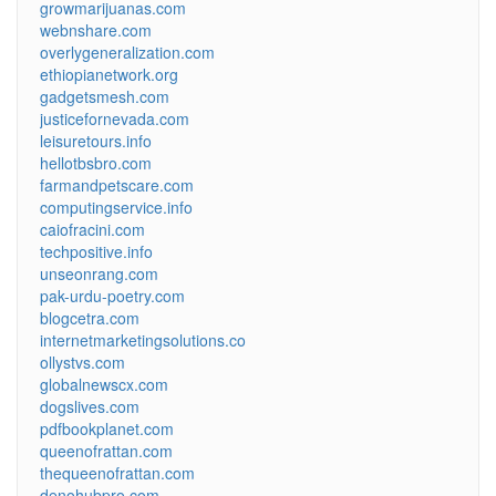
growmarijuanas.com
webnshare.com
overlygeneralization.com
ethiopianetwork.org
gadgetsmesh.com
justicefornevada.com
leisuretours.info
hellotbsbro.com
farmandpetscare.com
computingservice.info
caiofracini.com
techpositive.info
unseonrang.com
pak-urdu-poetry.com
blogcetra.com
internetmarketingsolutions.co
ollystvs.com
globalnewscx.com
dogslives.com
pdfbookplanet.com
queenofrattan.com
thequeenofrattan.com
denohubpro.com