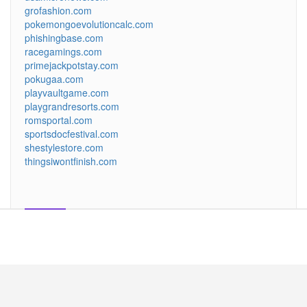
grofashion.com
pokemongoevolutioncalc.com
phishingbase.com
racegamings.com
primejackpotstay.com
pokugaa.com
playvaultgame.com
playgrandresorts.com
romsportal.com
sportsdocfestival.com
shestylestore.com
thingsiwontfinish.com