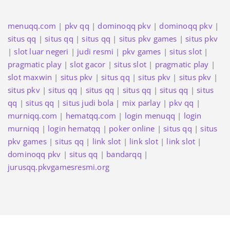
menuqq.com
|
pkv qq
|
dominoqq pkv
|
dominoqq pkv
|
situs qq
|
situs qq
|
situs qq
|
situs pkv games
|
situs pkv
|
slot luar negeri
|
judi resmi
|
pkv games
|
situs slot
|
pragmatic play
|
slot gacor
|
situs slot
|
pragmatic play
|
slot maxwin
|
situs pkv
|
situs qq
|
situs pkv
|
situs pkv
|
situs pkv
|
situs qq
|
situs qq
|
situs qq
|
situs qq
|
situs
qq
|
situs qq
|
situs judi bola
|
mix parlay
|
pkv qq
|
murniqq.com
|
hematqq.com
|
login menuqq
|
login
murniqq
|
login hematqq
|
poker online
|
situs qq
|
situs
pkv games
|
situs qq
|
link slot
|
link slot
|
link slot
|
dominoqq pkv
|
situs qq
|
bandarqq
|
jurusqq.pkvgamesresmi.org