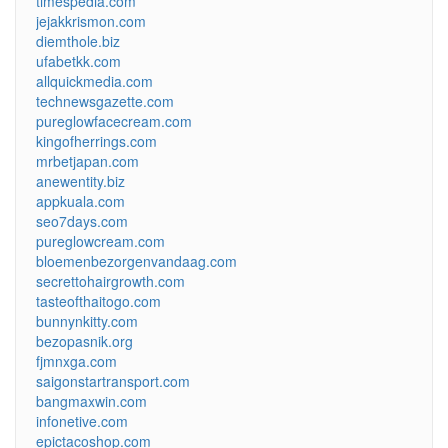
timespedia.com
jejakkrismon.com
diemthole.biz
ufabetkk.com
allquickmedia.com
technewsgazette.com
pureglowfacecream.com
kingofherrings.com
mrbetjapan.com
anewentity.biz
appkuala.com
seo7days.com
pureglowcream.com
bloemenbezorgenvandaag.com
secrettohairgrowth.com
tasteofthaitogo.com
bunnynkitty.com
bezopasnik.org
fjmnxga.com
saigonstartransport.com
bangmaxwin.com
infonetive.com
epictacoshop.com