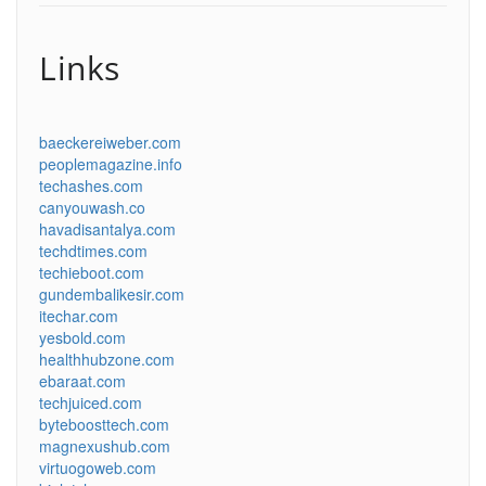
Links
baeckereiweber.com
peoplemagazine.info
techashes.com
canyouwash.co
havadisantalya.com
techdtimes.com
techieboot.com
gundembalikesir.com
itechar.com
yesbold.com
healthhubzone.com
ebaraat.com
techjuiced.com
byteboosttech.com
magnexushub.com
virtuogoweb.com