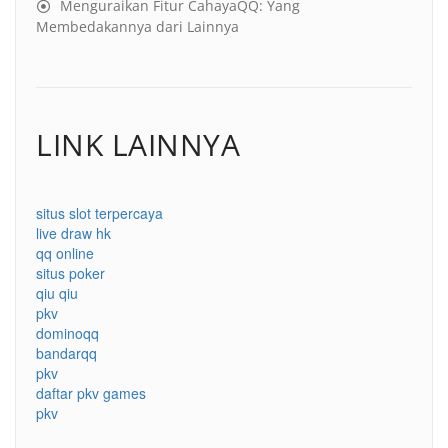
Menguraikan Fitur CahayaQQ: Yang
Membedakannya dari Lainnya
LINK LAINNYA
situs slot terpercaya
live draw hk
qq online
situs poker
qiu qiu
pkv
dominoqq
bandarqq
pkv
daftar pkv games
pkv