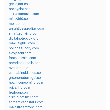
geniejaar.com
bobbyslot.com
11placemoulin.com
mintz360.com
mohob.net
weightlossprodigy.com
smarttechyinfo.com
digitalnotebook.org
maxualguru.com
bongdasuncity.com
slot-pachi.com
freespinsslot.com
paradisefurballs.com
aveuere.info
cannabinoidtimes.com
greenproductsgui.com
healthconcerning.com
rojgarind.com
fewhour.com
18minutetimer.com
semanticseostars.com
mainstreamzone.com