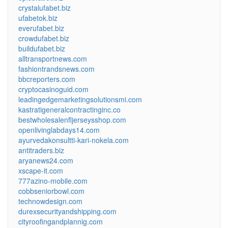
crystalufabet.biz
ufabetok.biz
everufabet.biz
crowdufabet.biz
buildufabet.biz
alltransportnews.com
fashiontrandsnews.com
bbcreporters.com
cryptocasinoguid.com
leadingedgemarketingsolutionsmi.com
kastratigeneralcontractinginc.co
bestwholesalenfljerseysshop.com
openlivinglabdays14.com
ayurvedakonsultti-kari-nokela.com
antitraders.biz
aryanews24.com
xscape-it.com
777azino-mobile.com
cobbseniorbowl.com
technowdesign.com
durexsecurityandshipping.com
cityroofingandplannig.com