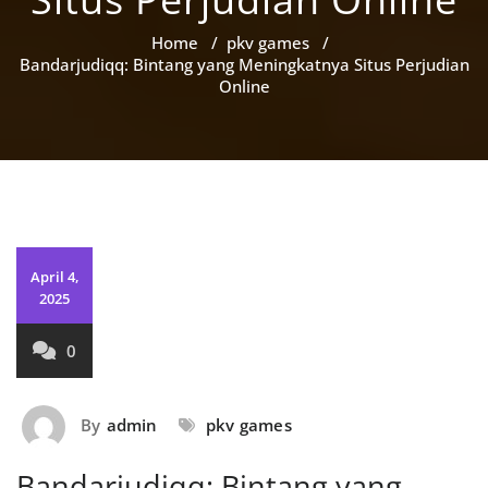
Situs Poker Online
menawarkan banyak
keuntungan. Dapatkan
dengan Banyak
Home
/
pkv games
/
lebih banyak peluang
Bandarjudiqq: Bintang yang Meningkatnya Situs Perjudian
Keuntungan
menang dan bonus
Online
menarik setiap hari.
April 4,
2025
0
By
admin
pkv games
Bandarjudiqq: Bintang yang