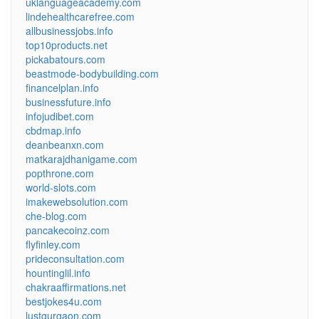
uklanguageacademy.com
lindehealthcarefree.com
allbusinessjobs.info
top10products.net
pickabatours.com
beastmode-bodybuilding.com
financelplan.info
businessfuture.info
infojudibet.com
cbdmap.info
deanbeanxn.com
matkarajdhanigame.com
popthrone.com
world-slots.com
imakewebsolution.com
che-blog.com
pancakecoinz.com
flyfinley.com
prideconsultation.com
hountinglil.info
chakraaffirmations.net
bestjokes4u.com
lustgurgaon.com