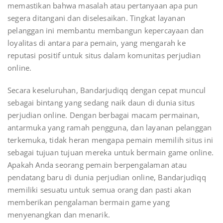
memastikan bahwa masalah atau pertanyaan apa pun
segera ditangani dan diselesaikan. Tingkat layanan
pelanggan ini membantu membangun kepercayaan dan
loyalitas di antara para pemain, yang mengarah ke
reputasi positif untuk situs dalam komunitas perjudian
online.
Secara keseluruhan, Bandarjudiqq dengan cepat muncul
sebagai bintang yang sedang naik daun di dunia situs
perjudian online. Dengan berbagai macam permainan,
antarmuka yang ramah pengguna, dan layanan pelanggan
terkemuka, tidak heran mengapa pemain memilih situs ini
sebagai tujuan tujuan mereka untuk bermain game online.
Apakah Anda seorang pemain berpengalaman atau
pendatang baru di dunia perjudian online, Bandarjudiqq
memiliki sesuatu untuk semua orang dan pasti akan
memberikan pengalaman bermain game yang
menyenangkan dan menarik.