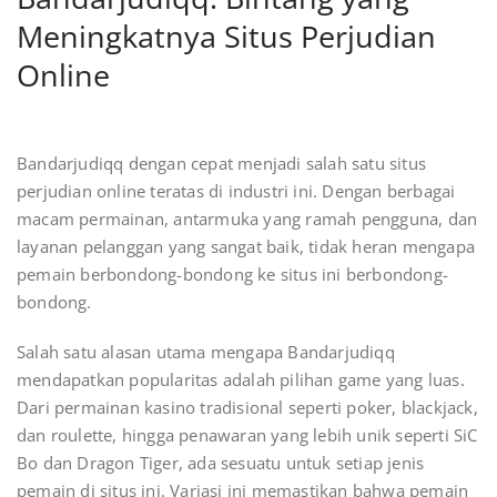
Meningkatnya Situs Perjudian
Online
Bandarjudiqq dengan cepat menjadi salah satu situs
perjudian online teratas di industri ini. Dengan berbagai
macam permainan, antarmuka yang ramah pengguna, dan
layanan pelanggan yang sangat baik, tidak heran mengapa
pemain berbondong-bondong ke situs ini berbondong-
bondong.
Salah satu alasan utama mengapa Bandarjudiqq
mendapatkan popularitas adalah pilihan game yang luas.
Dari permainan kasino tradisional seperti poker, blackjack,
dan roulette, hingga penawaran yang lebih unik seperti SiC
Bo dan Dragon Tiger, ada sesuatu untuk setiap jenis
pemain di situs ini. Variasi ini memastikan bahwa pemain