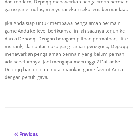
dan modern, Depoqq menawarkan pengalaman bermain
game yang mulus, menyenangkan sekaligus bermanfaat.
Jika Anda siap untuk membawa pengalaman bermain
game Anda ke level berikutnya, inilah saatnya terjun ke
dunia Depoqq. Dengan beragam pilihan permainan, fitur
menarik, dan antarmuka yang ramah pengguna, Depoqq
menawarkan pengalaman bermain yang belum pernah
ada sebelumnya. Jadi mengapa menunggu? Daftar ke
Depoqq hari ini dan mulai mainkan game favorit Anda
dengan penuh gaya.
Post
Previous