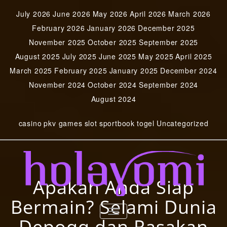
Skip
July 2026
June 2026
May 2026
April 2026
March 2026
to
content
February 2026
January 2026
December 2025
November 2025
October 2025
September 2025
August 2025
July 2025
June 2025
May 2025
April 2025
March 2025
February 2025
January 2025
December 2024
November 2024
October 2024
September 2024
August 2024
casino
pkv games
slot
sportbook
togel
Uncategorized
Apakah Anda Siap
Bermain? Selami Dunia
PKV Games: Bermain di
Mainkan PKV Games di
TOGGLE NAVIGATION
situs poker online yang
Depoqq dan Rasakan