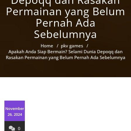
Situs Poker Online
menawarkan banyak
Permainan yang Belum
keuntungan. Dapatkan
dengan Banyak
lebih banyak peluang
Pernah Ada
Keuntungan
menang dan bonus
menarik setiap hari.
Sebelumnya
Home
/
pkv games
/
Apakah Anda Siap Bermain? Selami Dunia Depoqq dan
Rasakan Permainan yang Belum Pernah Ada Sebelumnya
November
26, 2024
0