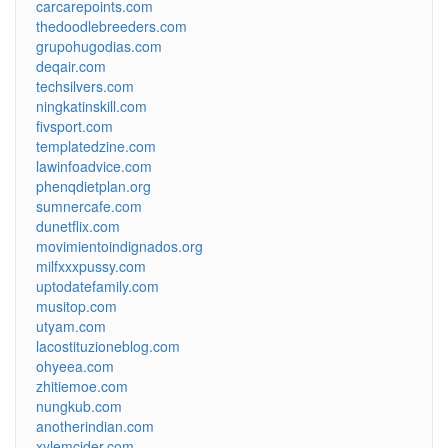
carcarepoints.com
thedoodlebreeders.com
grupohugodias.com
deqair.com
techsilvers.com
ningkatinskill.com
fivsport.com
templatedzine.com
lawinfoadvice.com
phenqdietplan.org
sumnercafe.com
dunetflix.com
movimientoindignados.org
milfxxxpussy.com
uptodatefamily.com
musitop.com
utyam.com
lacostituzioneblog.com
ohyeea.com
zhitiemoe.com
nungkub.com
anotherindian.com
xylemcider.com