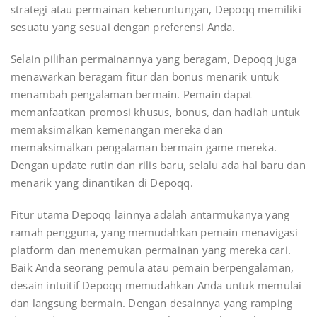
strategi atau permainan keberuntungan, Depoqq memiliki
sesuatu yang sesuai dengan preferensi Anda.
Selain pilihan permainannya yang beragam, Depoqq juga
menawarkan beragam fitur dan bonus menarik untuk
menambah pengalaman bermain. Pemain dapat
memanfaatkan promosi khusus, bonus, dan hadiah untuk
memaksimalkan kemenangan mereka dan
memaksimalkan pengalaman bermain game mereka.
Dengan update rutin dan rilis baru, selalu ada hal baru dan
menarik yang dinantikan di Depoqq.
Fitur utama Depoqq lainnya adalah antarmukanya yang
ramah pengguna, yang memudahkan pemain menavigasi
platform dan menemukan permainan yang mereka cari.
Baik Anda seorang pemula atau pemain berpengalaman,
desain intuitif Depoqq memudahkan Anda untuk memulai
dan langsung bermain. Dengan desainnya yang ramping