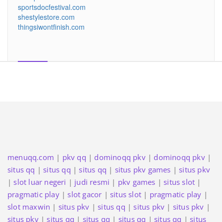
sportsdocfestival.com
shestylestore.com
thingsiwontfinish.com
menuqq.com
|
pkv qq
|
dominoqq pkv
|
dominoqq pkv
|
situs qq
|
situs qq
|
situs qq
|
situs pkv games
|
situs pkv
|
slot luar negeri
|
judi resmi
|
pkv games
|
situs slot
|
pragmatic play
|
slot gacor
|
situs slot
|
pragmatic play
|
slot maxwin
|
situs pkv
|
situs qq
|
situs pkv
|
situs pkv
|
situs pkv
|
situs qq
|
situs qq
|
situs qq
|
situs qq
|
situs