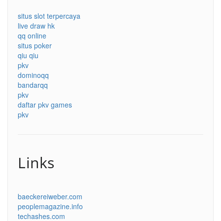
situs slot terpercaya
live draw hk
qq online
situs poker
qiu qiu
pkv
dominoqq
bandarqq
pkv
daftar pkv games
pkv
Links
baeckereiweber.com
peoplemagazine.info
techashes.com