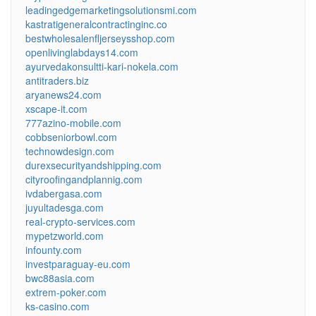
leadingedgemarketingsolutionsmi.com
kastratigeneralcontractinginc.co
bestwholesalenfljerseysshop.com
openlivinglabdays14.com
ayurvedakonsultti-kari-nokela.com
antitraders.biz
aryanews24.com
xscape-it.com
777azino-mobile.com
cobbseniorbowl.com
technowdesign.com
durexsecurityandshipping.com
cityroofingandplannig.com
ivdabergasa.com
juyultadesga.com
real-crypto-services.com
mypetzworld.com
infounty.com
investparaguay-eu.com
bwc88asia.com
extrem-poker.com
ks-casino.com