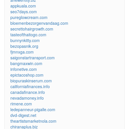
anewentity.biz
appkuala.com
seo7days.com
pureglowcream.com
bloemenbezorgenvandaag.com
secrettohairgrowth.com
tasteofthaitogo.com
bunnynkitty.com
bezopasnik.org
fjmnxga.com
saigonstartransport.com
bangmaxwin.com
infonetive.com
epictacoshop.com
biopuraskinserum.com
californiafinances.info
canadafinance.info
nevadamoney.info
rimene.com
ledepanneur-pigalle.com
dvd-digest.net
theartistsmarketnola.com
chiranaplus.biz