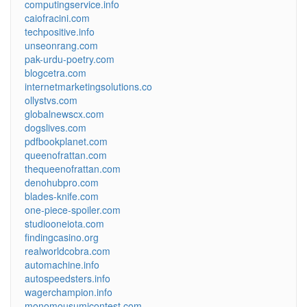
computingservice.info
caiofracini.com
techpositive.info
unseonrang.com
pak-urdu-poetry.com
blogcetra.com
internetmarketingsolutions.co
ollystvs.com
globalnewscx.com
dogslives.com
pdfbookplanet.com
queenofrattan.com
thequeenofrattan.com
denohubpro.com
blades-knife.com
one-piece-spoiler.com
studiooneiota.com
findingcasino.org
realworldcobra.com
automachine.info
autospeedsters.info
wagerchampion.info
monomousumicontest.com