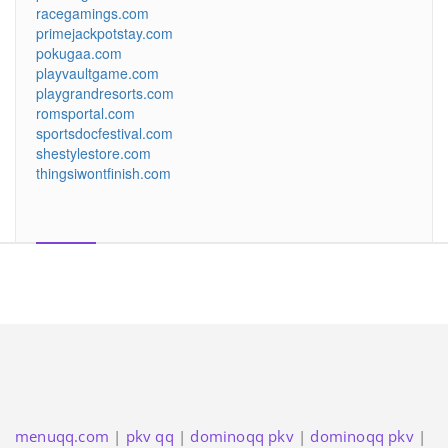
racegamings.com
primejackpotstay.com
pokugaa.com
playvaultgame.com
playgrandresorts.com
romsportal.com
sportsdocfestival.com
shestylestore.com
thingsiwontfinish.com
menuqq.com
|
pkv qq
|
dominoqq pkv
|
dominoqq pkv
|