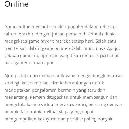
Online
Game online menjadi semakin populer dalam beberapa
tahun terakhir, dengan jutaan pemain di seluruh dunia
mengakses game favorit mereka setiap hari. Salah satu
tren terkini dalam game online adalah munculnya Ajoqq,
sebuah game multipemain yang telah menarik perhatian
para gamer di mana pun.
Ajoqq adalah permainan unik yang menggabungkan unsur
strategi, keterampilan, dan keberuntungan untuk
menciptakan pengalaman bermain yang seru dan
menantang. Pemain ditugaskan untuk membangun dan
mengelola kasino virtual mereka sendiri, bersaing dengan
pemain lain untuk melihat siapa yang dapat
mengumpulkan kekayaan dan prestise paling banyak.