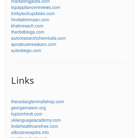
marketingjacks.com
topappliancereviews.com
trickytechupdates.com
hindiabhimaan.com
khabresach.com
thecbdblogs.com
autoresearchchemicals.com
apnabusinesskaro.com
suleckiego.com
Links
thecedarglenmaltshop.com
georgemason.org
topicinhindi.com
uklanguageacademy.com
lindehealthcarefree.com
allbusinessjobs.info