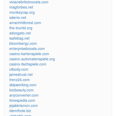
vivianebritoimoveis.com
magforbes.net
monkeycap.org
sdenix.net
amarinhillcrest.com
the-tourist.org
advogato.net
isafebag.net
bloombergz.com
enterpriseboosts.com
casino-kartenspiele.com
casino-automatenspiele.org
casino-tischspiele.com
otbody.com
jamestrust.net
trenz24.com
skipworking.com
loizbeauty.com
anyconverter.com
timespedia.com
jejakkrismon.com
diemthole.biz
ufabetkk.com