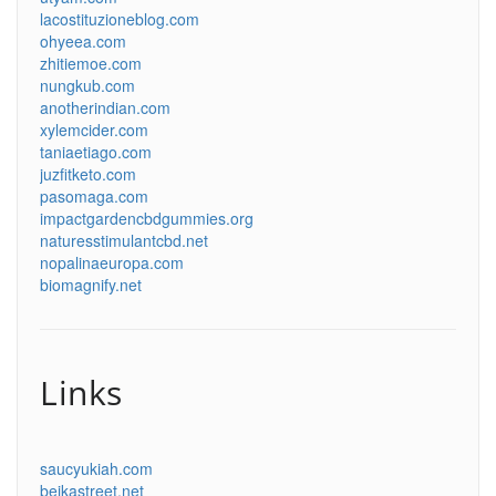
lacostituzioneblog.com
ohyeea.com
zhitiemoe.com
nungkub.com
anotherindian.com
xylemcider.com
taniaetiago.com
juzfitketo.com
pasomaga.com
impactgardencbdgummies.org
naturesstimulantcbd.net
nopalinaeuropa.com
biomagnify.net
Links
saucyukiah.com
beikastreet.net