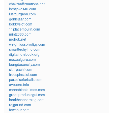
chakraaffirmations.net
bestjokes4u.com
lustgurgaon.com
geniejaar.com
bobbyslot.com
11placemoulin.com
mintz360.com
mohob.net
weightlossprodigy.com
smarttechyinfo.com
digitalnotebook.org
maxualguru.com
bongdasuncity.com
slot-pachi.com
freespinsslot.com
paradisefurballs.com
aveuere.info
cannabinoidtimes.com
greenproductsgui.com
healthconcerning.com
rojgarind.com
fewhour.com