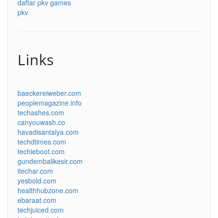
daftar pkv games
pkv
Links
baeckereiweber.com
peoplemagazine.info
techashes.com
canyouwash.co
havadisantalya.com
techdtimes.com
techieboot.com
gundembalikesir.com
itechar.com
yesbold.com
healthhubzone.com
ebaraat.com
techjuiced.com