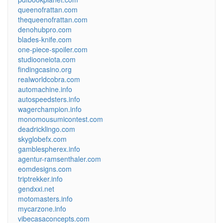
queenofrattan.com
thequeenofrattan.com
denohubpro.com
blades-knife.com
one-piece-spoiler.com
studiooneiota.com
findingcasino.org
realworldcobra.com
automachine.info
autospeedsters.info
wagerchampion.info
monomousumicontest.com
deadricklingo.com
skyglobefx.com
gamblespherex.info
agentur-ramsenthaler.com
eomdesigns.com
triptrekker.info
gendxxi.net
motomasters.info
mycarzone.info
vibecasaconcepts.com