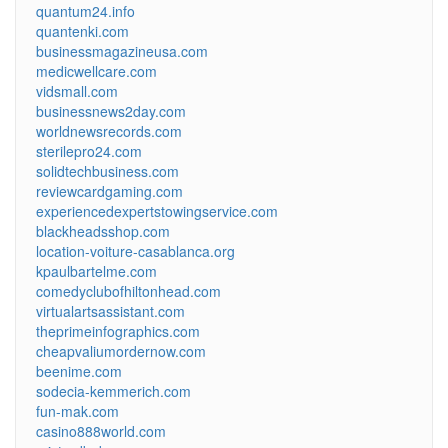
quantum24.info
quantenki.com
businessmagazineusa.com
medicwellcare.com
vidsmall.com
businessnews2day.com
worldnewsrecords.com
sterilepro24.com
solidtechbusiness.com
reviewcardgaming.com
experiencedexpertstowingservice.com
blackheadsshop.com
location-voiture-casablanca.org
kpaulbartelme.com
comedyclubofhiltonhead.com
virtualartsassistant.com
theprimeinfographics.com
cheapvaliumordernow.com
beenime.com
sodecia-kemmerich.com
fun-mak.com
casino888world.com