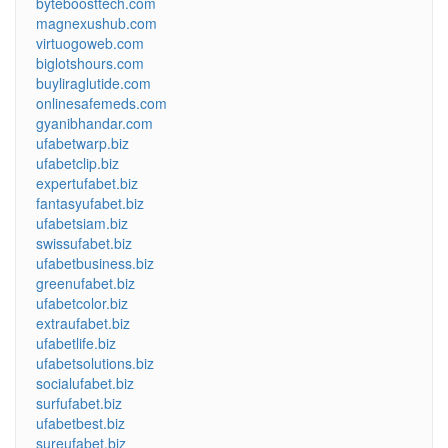
byteboosttech.com
magnexushub.com
virtuogoweb.com
biglotshours.com
buyliraglutide.com
onlinesafemeds.com
gyanibhandar.com
ufabetwarp.biz
ufabetclip.biz
expertufabet.biz
fantasyufabet.biz
ufabetsiam.biz
swissufabet.biz
ufabetbusiness.biz
greenufabet.biz
ufabetcolor.biz
extraufabet.biz
ufabetlife.biz
ufabetsolutions.biz
socialufabet.biz
surfufabet.biz
ufabetbest.biz
sureufabet.biz