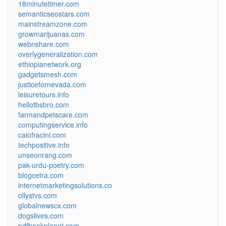
18minutetimer.com
semanticseostars.com
mainstreamzone.com
growmarijuanas.com
webnshare.com
overlygeneralization.com
ethiopianetwork.org
gadgetsmesh.com
justicefornevada.com
leisuretours.info
hellotbsbro.com
farmandpetscare.com
computingservice.info
caiofracini.com
techpositive.info
unseonrang.com
pak-urdu-poetry.com
blogcetra.com
internetmarketingsolutions.co
ollystvs.com
globalnewscx.com
dogslives.com
pdfbookplanet.com