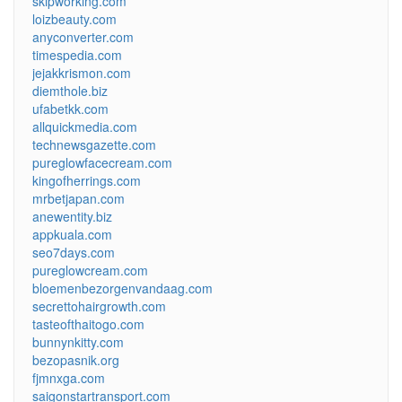
skipworking.com
loizbeauty.com
anyconverter.com
timespedia.com
jejakkrismon.com
diemthole.biz
ufabetkk.com
allquickmedia.com
technewsgazette.com
pureglowfacecream.com
kingofherrings.com
mrbetjapan.com
anewentity.biz
appkuala.com
seo7days.com
pureglowcream.com
bloemenbezorgenvandaag.com
secrettohairgrowth.com
tasteofthaitogo.com
bunnynkitty.com
bezopasnik.org
fjmnxga.com
saigonstartransport.com