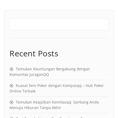
Recent Posts
Temukan Keuntungan Bergabung dengan
Komunitas JuraganQQ
Kuasai Seni Poker dengan Kompasqq – Hub Poker
Online Terbaik
Temukan Keajaiban Kemilauqq: Gerbang Anda
Menuju Hiburan Tanpa Akhir