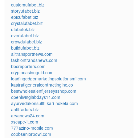
customufabet.biz
storyufabet.biz
epicufabet.biz
crystalufabet.biz
ufabetok.biz
everufabet.biz
crowdufabet.biz
buildufabet.biz
alltransportnews.com
fashiontrandsnews.com
bbcreporters.com
cryptocasinoguid.com
leadingedgemarketingsolutionsmi.com
kastratigeneralcontractinginc.co
bestwholesalenfljerseysshop.com
openlivinglabdays14.com
ayurvedakonsultti-kari-nokela.com
antitraders.biz
aryanews24.com
xscape-it.com
777azino-mobile.com
cobbseniorbowl.com