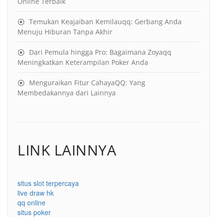
Online Terbaik
Temukan Keajaiban Kemilauqq: Gerbang Anda
Menuju Hiburan Tanpa Akhir
Dari Pemula hingga Pro: Bagaimana Zoyaqq
Meningkatkan Keterampilan Poker Anda
Menguraikan Fitur CahayaQQ: Yang
Membedakannya dari Lainnya
LINK LAINNYA
situs slot terpercaya
live draw hk
qq online
situs poker