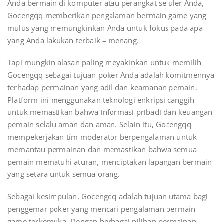
Anda bermain di komputer atau perangkat seluler Anda,
Gocengqq memberikan pengalaman bermain game yang
mulus yang memungkinkan Anda untuk fokus pada apa
yang Anda lakukan terbaik – menang.
Tapi mungkin alasan paling meyakinkan untuk memilih
Gocengqq sebagai tujuan poker Anda adalah komitmennya
terhadap permainan yang adil dan keamanan pemain.
Platform ini menggunakan teknologi enkripsi canggih
untuk memastikan bahwa informasi pribadi dan keuangan
pemain selalu aman dan aman. Selain itu, Gocengqq
mempekerjakan tim moderator berpengalaman untuk
memantau permainan dan memastikan bahwa semua
pemain mematuhi aturan, menciptakan lapangan bermain
yang setara untuk semua orang.
Sebagai kesimpulan, Gocengqq adalah tujuan utama bagi
penggemar poker yang mencari pengalaman bermain
game terkemuka. Dengan berbagai pilihan permainan,