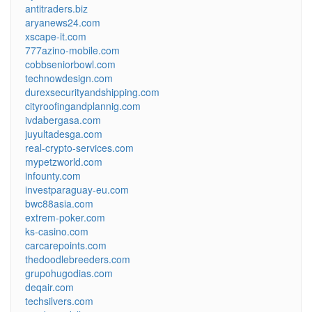
antitraders.biz
aryanews24.com
xscape-it.com
777azino-mobile.com
cobbseniorbowl.com
technowdesign.com
durexsecurityandshipping.com
cityroofingandplannig.com
ivdabergasa.com
juyultadesga.com
real-crypto-services.com
mypetzworld.com
infounty.com
investparaguay-eu.com
bwc88asia.com
extrem-poker.com
ks-casino.com
carcarepoints.com
thedoodlebreeders.com
grupohugodias.com
deqair.com
techsilvers.com