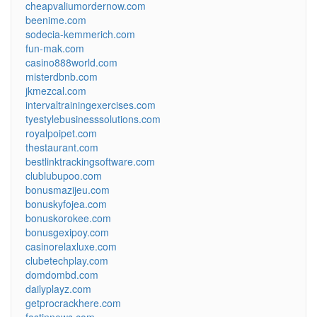
cheapvaliumordernow.com
beenime.com
sodecia-kemmerich.com
fun-mak.com
casino888world.com
misterdbnb.com
jkmezcal.com
intervaltrainingexercises.com
tyestylebusinesssolutions.com
royalpoipet.com
thestaurant.com
bestlinktrackingsoftware.com
clublubupoo.com
bonusmazijeu.com
bonuskyfojea.com
bonuskorokee.com
bonusgexipoy.com
casinorelaxluxe.com
clubetechplay.com
domdombd.com
dailyplayz.com
getprocrackhere.com