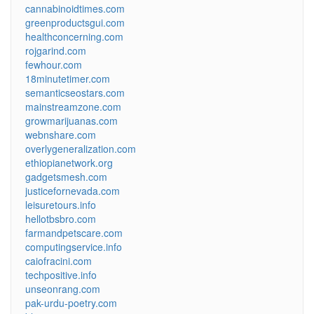
cannabinoidtimes.com
greenproductsgui.com
healthconcerning.com
rojgarind.com
fewhour.com
18minutetimer.com
semanticseostars.com
mainstreamzone.com
growmarijuanas.com
webnshare.com
overlygeneralization.com
ethiopianetwork.org
gadgetsmesh.com
justicefornevada.com
leisuretours.info
hellotbsbro.com
farmandpetscare.com
computingservice.info
caiofracini.com
techpositive.info
unseonrang.com
pak-urdu-poetry.com