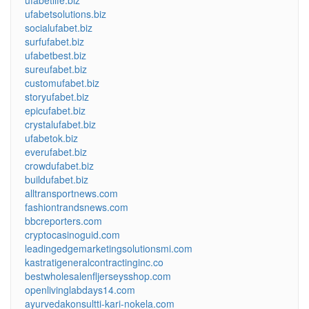
ufabetlife.biz
ufabetsolutions.biz
socialufabet.biz
surfufabet.biz
ufabetbest.biz
sureufabet.biz
customufabet.biz
storyufabet.biz
epicufabet.biz
crystalufabet.biz
ufabetok.biz
everufabet.biz
crowdufabet.biz
buildufabet.biz
alltransportnews.com
fashiontrandsnews.com
bbcreporters.com
cryptocasinoguid.com
leadingedgemarketingsolutionsmi.com
kastratigeneralcontractinginc.co
bestwholesalenfljerseysshop.com
openlivinglabdays14.com
ayurvedakonsultti-kari-nokela.com