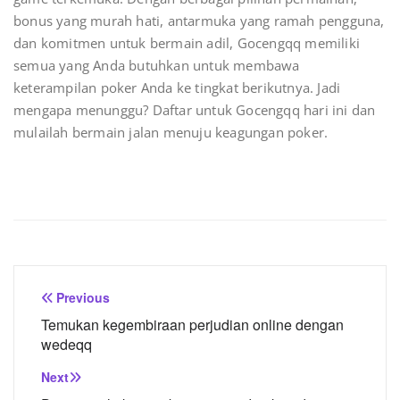
bonus yang murah hati, antarmuka yang ramah pengguna,
dan komitmen untuk bermain adil, Gocengqq memiliki
semua yang Anda butuhkan untuk membawa
keterampilan poker Anda ke tingkat berikutnya. Jadi
mengapa menunggu? Daftar untuk Gocengqq hari ini dan
mulailah bermain jalan menuju keagungan poker.
Post
Previous
navigation
Temukan kegembiraan perjudian online dengan
wedeqq
Next