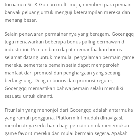
turnamen Sit & Go dan multi-meja, memberi para pemain
banyak peluang untuk menguji keterampilan mereka dan
menang besar.
Selain penawaran permainannya yang beragam, Gocengqq
juga menawarkan beberapa bonus paling dermawan di
industri ini. Pemain baru dapat memanfaatkan bonus
selamat datang untuk memulai pengalaman bermain game
mereka, sementara pemain setia dapat memperoleh
manfaat dari promosi dan penghargaan yang sedang
berlangsung. Dengan bonus dan promosi reguler,
Gocengqq memastikan bahwa pemain selalu memiliki
sesuatu untuk dinanti.
Fitur lain yang menonjol dari Gocengqq adalah antarmuka
yang ramah pengguna. Platform ini mudah dinavigasi,
membuatnya sederhana bagi pemain untuk menemukan
game favorit mereka dan mulai bermain segera. Apakah