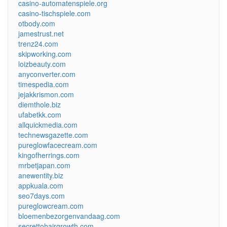
casino-automatenspiele.org
casino-tischspiele.com
otbody.com
jamestrust.net
trenz24.com
skipworking.com
loizbeauty.com
anyconverter.com
timespedia.com
jejakkrismon.com
diemthole.biz
ufabetkk.com
allquickmedia.com
technewsgazette.com
pureglowfacecream.com
kingofherrings.com
mrbetjapan.com
anewentity.biz
appkuala.com
seo7days.com
pureglowcream.com
bloemenbezorgenvandaag.com
secrettohairgrowth.com