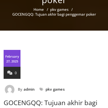
Situs Poker Online
menawarkan banyak
keuntungan. Dapatkan
dengan Banyak
Home
/
pkv games
/
lebih banyak peluang
GOCENGQQ: Tujuan akhir bagi penggemar poker
Keuntungan
menang dan bonus
menarik setiap hari.
February
27, 2025
0
By
admin
pkv games
GOCENGQQ: Tujuan akhir bagi